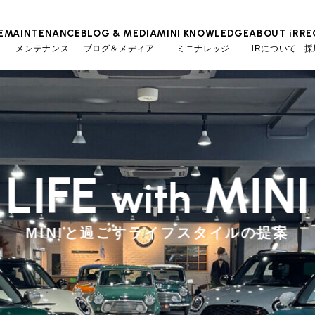
E
MAINTENANCE
BLOG & MEDIA
MINI KNOWLEDGE
ABOUT iR
RE
メンテナンス
ブログ＆メディア
ミニナレッジ
iRについて
採
TOP
TOP
TOP
TOP
会社概要
スタッフ
MINI Blog
iRの買取が他社よりも高い理由
工場入庫予約
BMWミニナレッジ
スタッフブログ
MAP
売却手順
BMWミニ メンテナンス
ローバーミニナレッジ
User's Voice
購入者様の声
LIFE
MINI
with
リクルー
必要書類
ローバーミニ メンテナンス
Part's Report
パーツ販売のご案内
買取Q&A
最近の修理実績
Movie
動画一覧
MINIと過ごすライフスタイルの提案
iRで愛車を売却されたお客様の声
BMWミニ買取査定依頼
ローバーミニ買取査定依頼