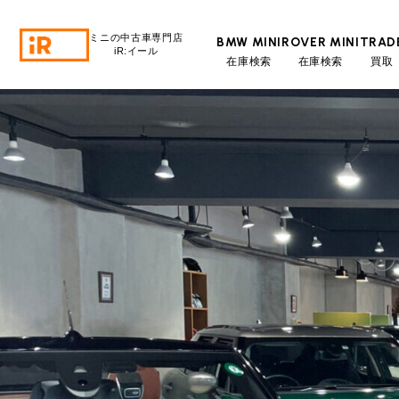
ミニの中古車専門店
BMW MINI
ROVER MINI
TRAD
iR:イール
在庫検索
在庫検索
買取
BMW MINI
BMWミニ 在庫検索
ROVER MINI
ローバーミニ 在庫検索
TRADE
買取
MAINTENANCE
TOP
メンテナンス
iRの買取が他社よりも高い理由
BLOG & MEDIA
TOP
ブログ＆メディア
売却手順
BMWミニ メンテナンス
MINI KNOWLEDGE
TOP
ミニナレッジ