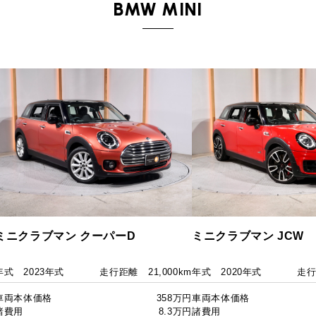
BMW MINI
ミニクラブマン クーパーD
ミニクラブマン JCW
年式
2023年式
走行距離
21,000km
年式
2020年式
走
車両本体価格
358万円
車両本体価格
諸費用
8.3万円
諸費用