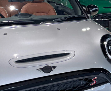
必要書類
ローバーミニ メンテナンス
MINI Blog
買取Q&A
スタッフブログ
ABOUT iR
TOP
iRについて
最近の修理実績
iRで愛車を売却されたお客様の声
User's Voice
購入者様の声
BMWミニナレッジ
RECRUIT
会社概要
採用情報
BMWミニ買取査定依頼
Part's Report
パーツ販売のご案内
ローバーミニナレッジ
スタッフ紹介
ローバーミニ買取査定依頼
Movie
動画一覧
お知らせ
MAP
お問い合わせ
リクルート