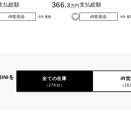
366.
支払総額
3
支払総額
万円
iR世田谷
iR世田谷
8/9 更新
8/9 
INIを
全ての在庫
iR
（278台）
（15