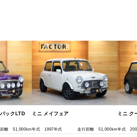
パックLTD
ミニ メイフェア
ミニ ク
行距離
51,000km
年式
1997年式
走行距離
51,000km
年式
20