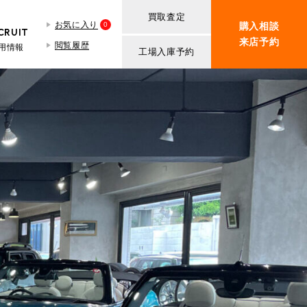
買取査定
お気に入り
0
購入相談
CRUIT
来店予約
閲覧履歴
用情報
工場入庫予約
BMW MINI
買取査定依頼
iR TECH FACTORY
ROVER MINI
BMW MINIサービス工場
紹介
買取査定依頼
iR MAKERS
ROVER MINIサービス工場
ト