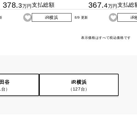
378.
367.
3
支払総額
4
支払総
万円
万円
iR横浜
i
更新
8/9 更新
表示価格はすべて税込価格です
世田谷
iR横浜
1台）
（127台）