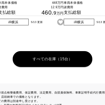
車両本体価格
448万円
車両本体価格
諸費用
12.9万円
諸費用
460.
支払総額
9
支払総額
万円
iR横浜
iR横浜
5/13 更新
5/13
すべての在庫（15台）
車前点検整備費用、保証費用、法定費用、自賠責保険料、車庫証明手続代行費用
、店頭納車での価格となります。
どの費用は別途申し受けます。