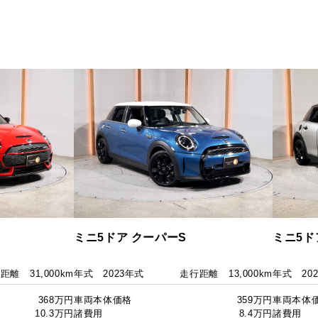
ミニ5ドア クーパーS
ミニ5ド
行距離
31,000km
年式
2023年式
走行距離
13,000km
年式
20
368万円
車両本体価格
359万円
車両本体
10.3万円
諸費用
8.4万円
諸費用