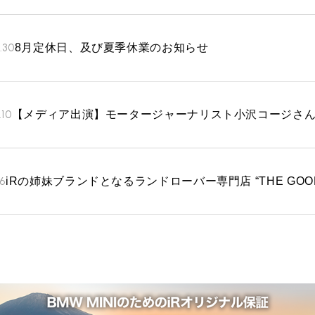
.30
8月定休日、及び夏季休業のお知らせ
.10
【メディア出演】モータージャーナリスト小沢コージさんのTBS
.6
iRの姉妹ブランドとなるランドローバー専門店 “THE GOOD 
TEL
買取
MAP
査定依頼