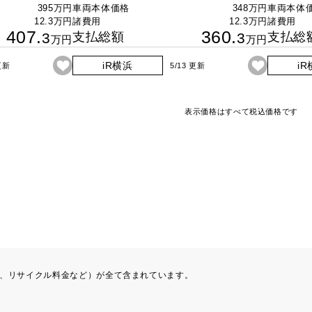
395万円
車両本体価格
348万円
車両本体
12.3万円
諸費用
12.3万円
諸費用
407.
360.
3
支払総額
3
支払総
万円
万円
iR横浜
i
 更新
5/13 更新
表示価格はすべて税込価格です
、リサイクル料金など）が全て含まれています。