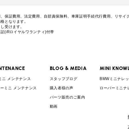
用、保証費用、法定費用、自賠責保険料、車庫証明手続代行費用、リサイ
価格となります。
申し受けます。
証(iRロイヤルワランティ)付帯
プライバシーポリシー
NTENANCE
BLOG & MEDIA
MINI KNOW
サイトマップ
ミニ メンテナンス
スタッフブログ
BMWミニナレ
ーミニ メンテナンス
購入者様の声
ローバーミニナ
パーツ販売のご案内
動画