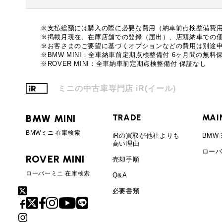
必要書類
ローバーミニ メンテナンス
MINI Blog
買取Q&A
スタッフブログ
※支払総額には購入の際に必要な費用（納車前点検整備費
ABOUT iR
TOP
iRについて
最近の修理実績
※掲載月現在、在庫店舗での登録（届出）、店頭納車での
iRで愛車を売却されたお客様の声
※お客さまのご要望に基づくオプションなどの費用は別途
User's Voice
購入者様の声
※BMW MINI：全車納車前定期点検整備付 6ヶ月間の無料保
BMWミニナレッジ
RECRUIT
会社概要
※ROVER MINI：全車納車前定期点検整備付 保証なし
採用情報
BMWミニ買取査定依頼
Part's Report
パーツ販売のご案内
ローバーミニナレッジ
スタッフ紹介
ミニの中古車専門店 iR(イール)
ローバーミニ買取査定依頼
Movie
動画一覧
お知らせ
MAP
BMW MINI
TRADE
MAI
お問い合わせ
リクルート
BMWミニ 在庫検索
iRの買取が他社よりも
BMW
高い理由
ローバ
ROVER MINI
売却手順
ローバーミニ 在庫検索
Q&A
必要書類