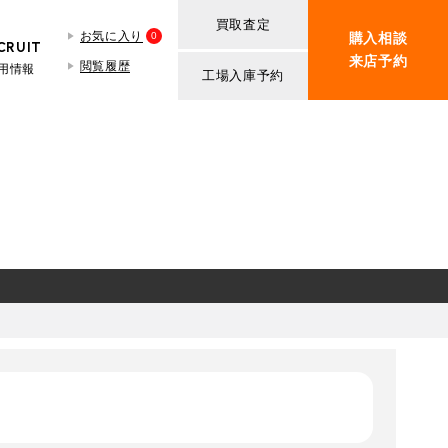
買取査定
お気に入り
0
購入相談
CRUIT
来店予約
閲覧履歴
用情報
工場入庫予約
BMW MINI
買取査定依頼
iR TECH FACTORY
ROVER MINI
BMW MINIサービス工場
紹介
買取査定依頼
iR MAKERS
ROVER MINIサービス工場
ト