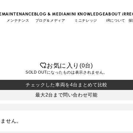
E
MAINTENANCE
BLOG & MEDIA
MINI KNOWLEDGE
ABOUT iR
RE
メンテナンス
ブログ＆メディア
ミニナレッジ
iRについて
採
TOP
TOP
TOP
TOP
会社概要
スタッフ
MINI Blog
iRの買取が他社よりも高い理由
工場入庫予約
BMWミニナレッジ
スタッフブログ
お気に入り
(
台)
MAP
売却手順
BMWミニ メンテナンス
ローバーミニナレッジ
User's Voice
購入者様の声
SOLD OUTになったものは表示されません。
リクルー
必要書類
ローバーミニ メンテナンス
Part's Report
パーツ販売のご案内
チェックした車両を4台まとめて比較
買取Q&A
最近の修理実績
Movie
動画一覧
最大2台まで問い合わせ可能
iRで愛車を売却されたお客様の声
BMWミニ買取査定依頼
りません。
ローバーミニ買取査定依頼