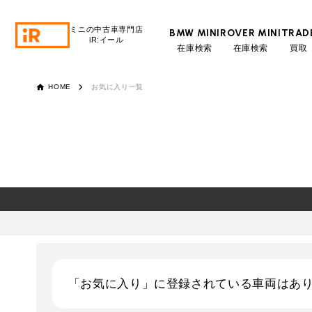
ミニの中古車専門店
BMW MINI
ROVER MINI
TRAD
iR:イール
在庫検索
在庫検索
買取
BMW MINI
BMWミニ 在庫検索
HOME
お気に入り一覧
ROVER MINI
ローバーミニ 在庫検索
TRADE
買取
MAINTENANCE
TOP
メンテナンス
iRの買取が他社よりも高い理由
BLOG & MEDIA
TOP
ブログ＆メディア
「お気に入り」に登録されている車両はあ
売却手順
BMWミニ メンテナンス
MINI KNOWLEDGE
TOP
ミニナレッジ