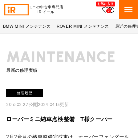
お気に入り
ミニの中古車専門店
0
iR:イール
BMW MINI メンテナンス
ROVER MINI メンテナンス
最近の修理
BMW MINI
BMWミニ 在庫検索
MAINTENANCE
ROVER MINI
ローバーミニ 在庫検索
TRADE
買取
最新の修理実績
MAINTENANCE
TOP
メンテナンス
修理履歴
iRの買取が他社よりも高い理由
2016.02.27
公開
2024.04.15
更新
BLOG & MEDIA
TOP
ブログ＆メディア
売却手順
ローバーミニ納車点検整備 T様クーパー
BMWミニ メンテナンス
MINI KNOWLEDGE
TOP
ミニナレッジ
必要書類
ローバーミニ メンテナンス
2月2台目の納車整備完成車は、オーバーフェンダーを
買取Q&A