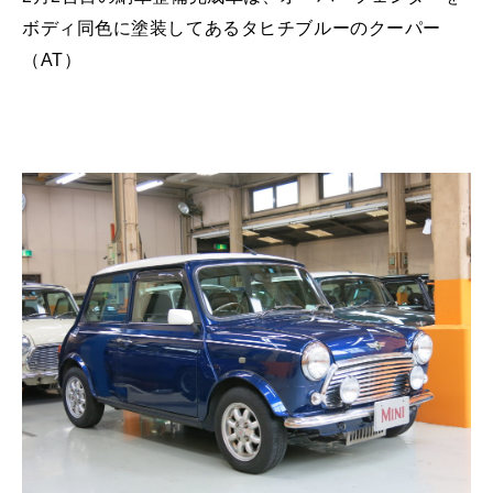
MINI Blog
スタッフブログ
ABOUT iR
TOP
iRについて
最近の修理実績
ボディ同色に塗装してあるタヒチブルーのクーパー
iRで愛車を売却されたお客様の声
User's Voice
購入者様の声
（AT）
BMWミニナレッジ
RECRUIT
会社概要
採用情報
BMWミニ買取査定依頼
Part's Report
パーツ販売のご案内
ローバーミニナレッジ
スタッフ紹介
ローバーミニ買取査定依頼
Movie
動画一覧
お知らせ
プライバシーポリシー
MAP
お問い合わせ
サイトマップ
リクルート
BMW MINI
ROVER MINI
サービス工場
サービス工場
工場
TEL
買取
購入相談
iR TECH FACTORY
iR MAKERS
お問い合わせ
MAP
査定依頼
来店予約