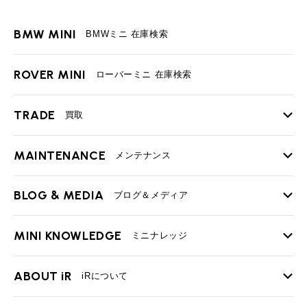
BMW MINI
BMWミニ 在庫検索
ROVER MINI
ローバーミニ 在庫検索
TRADE
買取
MAINTENANCE
TOP
メンテナンス
iRの買取が他社よりも高い理由
BLOG & MEDIA
TOP
ブログ＆メディア
売却手順
BMWミニ メンテナンス
MINI KNOWLEDGE
TOP
ミニナレッジ
必要書類
ローバーミニ メンテナンス
買取Q&A
MINI Blog
スタッフブログ
ABOUT iR
TOP
iRについて
最近の修理実績
iRで愛車を売却されたお客様の声
User's Voice
購入者様の声
BMWミニナレッジ