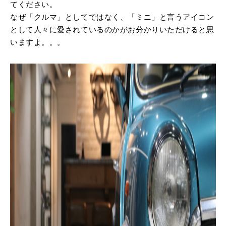
MINI Blog
スタッフブログ
てください。
ABOUT iR
TOP
iRについて
最近の修理実績
なぜ「クルマ」としてではなく、「ミニ」と言うアイコン
iRで愛車を売却されたお客様の声
User's Voice
購入者様の声
BMWミニナレッジ
として人々に愛されているのかがお分かりいただけると思
RECRUIT
会社概要
採用情報
BMWミニ買取査定依頼
いますよ。。。
Part's Report
パーツ販売のご案内
ローバーミニナレッジ
スタッフ紹介
ローバーミニ買取査定依頼
Movie
動画一覧
お知らせ
プライバシーポリシー
MAP
お問い合わせ
サイトマップ
リクルート
BMW MINI
ROVER MINI
サービス工場
サービス工場
工場
TEL
買取
購入相談
iR TECH FACTORY
iR MAKERS
お問い合わせ
MAP
査定依頼
来店予約