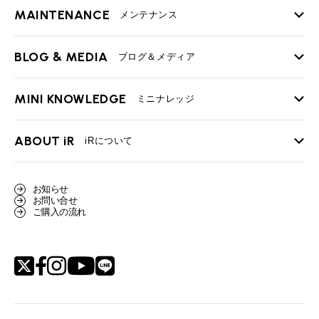
MAINTENANCE
TOP
メンテナンス
iRの買取が他社よりも高い理由
BLOG & MEDIA
TOP
ブログ＆メディア
売却手順
BMWミニ メンテナンス
MINI KNOWLEDGE
TOP
ミニナレッジ
必要書類
ローバーミニ メンテナンス
買取Q&A
MINI Blog
スタッフブログ
ABOUT iR
TOP
iRについて
最近の修理実績
iRで愛車を売却されたお客様の声
User's Voice
購入者様の声
BMWミニナレッジ
会社概要
BMWミニ買取査定依頼
お知らせ
Part's Report
パーツ販売のご案内
ローバーミニナレッジ
お問い合せ
スタッフ紹介
ローバーミニ買取査定依頼
ご購入の流れ
Movie
動画一覧
MAP
リクルート