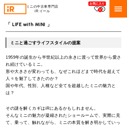
お気に入り
ミニの中古車専門店
0
iR:イール
LIFE with MINI
「
」
BMW MINI
BMWミニ 在庫検索
ミニと過ごすライフスタイルの提案
ROVER MINI
ローバーミニ 在庫検索
1959年の誕生から半世紀以上の永きに渡って世界から愛さ
TRADE
れ続けているミニ。
買取
形や大きさが変わっても、なぜこれほどまで時代を超えて
人々を魅了してきたのか？
MAINTENANCE
TOP
メンテナンス
国や年代、性別、人種など全てを超越したミニの魅力と
は？
iRの買取が他社よりも高い理由
BLOG & MEDIA
TOP
ブログ＆メディア
売却手順
その謎を解くカギはiRにあるかもしれません。
BMWミニ メンテナンス
MINI KNOWLEDGE
TOP
ミニナレッジ
そんなミニの魅力が凝縮されたショールームで、実際に見
必要書類
ローバーミニ メンテナンス
て、乗って、触れながら、ミニの本質を解き明かしていっ
買取Q&A