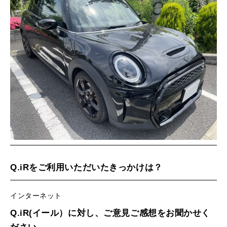
MINI Blog
スタッフブログ
ABOUT iR
TOP
iRについて
最近の修理実績
iRで愛車を売却されたお客様の声
User's Voice
購入者様の声
BMWミニナレッジ
RECRUIT
会社概要
採用情報
BMWミニ買取査定依頼
Part's Report
パーツ販売のご案内
ローバーミニナレッジ
スタッフ紹介
ローバーミニ買取査定依頼
Movie
動画一覧
お知らせ
プライバシーポリシー
MAP
お問い合わせ
サイトマップ
リクルート
Q.iRをご利用いただいたきっかけは？
BMW MINI
ROVER MINI
サービス工場
サービス工場
インターネット
工場
TEL
買取
購入相談
iR TECH FACTORY
iR MAKERS
お問い合わせ
MAP
査定依頼
来店予約
Q.iR(イール）に対し、ご意見ご感想をお聞かせく