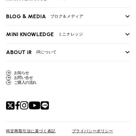
iRの買取が他社よりも高い理由
BLOG & MEDIA
TOP
ブログ＆メディア
売却手順
BMWミニ メンテナンス
MINI KNOWLEDGE
TOP
ミニナレッジ
必要書類
ローバーミニ メンテナンス
買取Q&A
MINI Blog
スタッフブログ
ABOUT iR
TOP
iRについて
最近の修理実績
iRで愛車を売却されたお客様の声
User's Voice
購入者様の声
BMWミニナレッジ
会社概要
BMWミニ買取査定依頼
お知らせ
Part's Report
パーツ販売のご案内
ローバーミニナレッジ
お問い合せ
スタッフ紹介
ローバーミニ買取査定依頼
ご購入の流れ
Movie
動画一覧
MAP
リクルート
特定商取引法に基づく表記
プライバシーポリシー