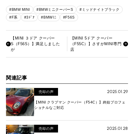
#BMW MINI
#BMWミニクーパーS
#ミッドナイトブラック
#F系
#3ﾄﾞｱ
#BMWﾐﾆ
#F56S
【MINI ３ドア クーパー
【MINI 5ドア クーパー
S（F56S）】満足しました
（F55C）】さすがMINI専門
が
店
関連記事
2025.01.29
売却の声
【MINI クラブマン クーパー（F54C）】終始プロフェ
ショナルなご対応
2025.01.28
売却の声