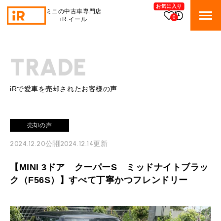
お気に入り
ミニの中古車専門店
0
iR:イール
BMW MINI
BMWミニ 在庫検索
TRADE
ROVER MINI
ローバーミニ 在庫検索
iRで愛車を売却されたお客様の声
TRADE
買取
売却の声
MAINTENANCE
TOP
メンテナンス
2024.12.20
公開
2024.12.14
更新
iRの買取が他社よりも高い理由
【MINI 3ドア クーパーS ミッドナイトブラッ
BLOG & MEDIA
TOP
ブログ＆メディア
ク（F56S）】すべて丁寧かつフレンドリー
売却手順
BMWミニ メンテナンス
MINI KNOWLEDGE
TOP
ミニナレッジ
必要書類
ローバーミニ メンテナンス
買取Q&A