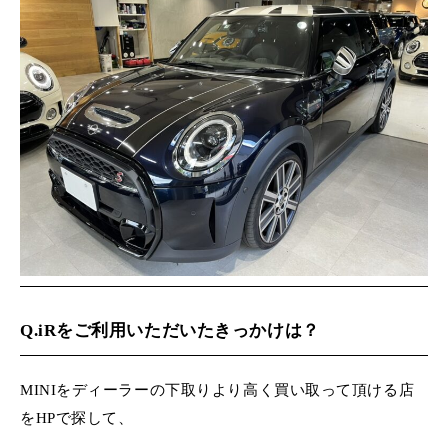
MINI Blog
スタッフブログ
ABOUT iR
TOP
iRについて
最近の修理実績
iRで愛車を売却されたお客様の声
User's Voice
購入者様の声
BMWミニナレッジ
RECRUIT
会社概要
採用情報
BMWミニ買取査定依頼
Part's Report
パーツ販売のご案内
ローバーミニナレッジ
スタッフ紹介
ローバーミニ買取査定依頼
Movie
動画一覧
お知らせ
プライバシーポリシー
MAP
お問い合わせ
サイトマップ
リクルート
Q.iRをご利用いただいたきっかけは？
BMW MINI
ROVER MINI
サービス工場
サービス工場
MINIをディーラーの下取りより高く買い取って頂ける店
工場
TEL
買取
購入相談
iR TECH FACTORY
iR MAKERS
お問い合わせ
MAP
査定依頼
来店予約
をHPで探して、