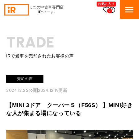
お気に入り
ミニの中古車専門店
0
iR:イール
BMW MINI
BMWミニ 在庫検索
TRADE
ROVER MINI
ローバーミニ 在庫検索
iRで愛車を売却されたお客様の声
TRADE
買取
売却の声
MAINTENANCE
TOP
メンテナンス
2024.12.25
公開
2024.12.19
更新
iRの買取が他社よりも高い理由
【MINI 3ドア クーパーＳ（F56S） 】MINI好き
BLOG & MEDIA
TOP
ブログ＆メディア
な人が集まる場になっている
売却手順
BMWミニ メンテナンス
MINI KNOWLEDGE
TOP
ミニナレッジ
必要書類
ローバーミニ メンテナンス
買取Q&A