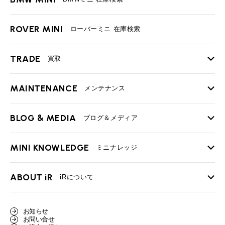
ROVER MINI
ローバーミニ 在庫検索
TRADE
買取
MAINTENANCE
TOP
メンテナンス
iRの買取が他社よりも高い理由
BLOG & MEDIA
TOP
ブログ＆メディア
売却手順
BMWミニ メンテナンス
MINI KNOWLEDGE
TOP
ミニナレッジ
必要書類
ローバーミニ メンテナンス
買取Q&A
MINI Blog
スタッフブログ
ABOUT iR
TOP
iRについて
最近の修理実績
iRで愛車を売却されたお客様の声
User's Voice
購入者様の声
BMWミニナレッジ
会社概要
BMWミニ買取査定依頼
お知らせ
Part's Report
パーツ販売のご案内
ローバーミニナレッジ
お問い合せ