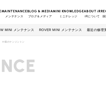
E
MAINTENANCE
BLOG & MEDIA
MINI KNOWLEDGE
ABOUT iR
RE
メンテナンス
ブログ＆メディア
ミニナレッジ
iRについて
採
MW MINI メンテナンス
ROVER MINI メンテナンス
最近の修理
TOP
TOP
TOP
TOP
会社概要
スタッフ
MINI Blog
iRの買取が他社よりも高い理由
工場入庫予約
BMWミニナレッジ
 Ｈ様のケンジントン
スタッフブログ
MAP
売却手順
BMWミニ メンテナンス
ローバーミニナレッジ
User's Voice
購入者様の声
ANCE
リクルー
必要書類
ローバーミニ メンテナンス
Part's Report
パーツ販売のご案内
買取Q&A
最近の修理実績
Movie
動画一覧
iRで愛車を売却されたお客様の声
BMWミニ買取査定依頼
ローバーミニ買取査定依頼