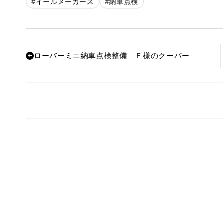
#イールメーカース
#納車点検
ローバーミニ納車点検整備 Ｆ様のクーパー