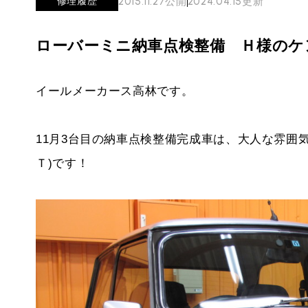
2015.11.27
公開
2024.04.15
更新
修理履歴
必要書類
ローバーミニ メンテナンス
MINI Blog
買取Q&A
スタッフブログ
ABOUT iR
TOP
ローバーミニ納車点検整備 Ｈ様のケ
iRについて
最近の修理実績
iRで愛車を売却されたお客様の声
User's Voice
購入者様の声
BMWミニナレッジ
RECRUIT
会社概要
イールメーカース高林です。
採用情報
BMWミニ買取査定依頼
Part's Report
パーツ販売のご案内
ローバーミニナレッジ
スタッフ紹介
ローバーミニ買取査定依頼
Movie
11月3台目の納車点検整備完成車は、大人な雰囲
動画一覧
お知らせ
MAP
Ｔ)です！
お問い合わせ
リクルート