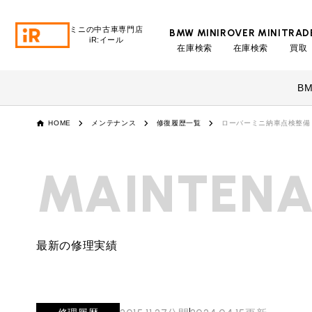
ミニの中古車専門店
BMW MINI
ROVER MINI
TRAD
iR:イール
在庫検索
在庫検索
買取
BMW MINI
BMWミニ 在庫検索
B
ROVER MINI
HOME
メンテナンス
修復履歴一覧
ローバーミニ納車点検整備
ローバーミニ 在庫検索
TRADE
MAINTEN
買取
MAINTENANCE
TOP
メンテナンス
最新の修理実績
iRの買取が他社よりも高い理由
BLOG & MEDIA
TOP
ブログ＆メディア
売却手順
BMWミニ メンテナンス
MINI KNOWLEDGE
TOP
ミニナレッジ