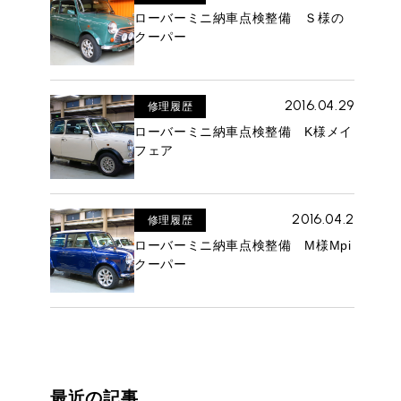
ローバーミニ納車点検整備 Ｓ様の
クーパー
2016.04.29
修理履歴
ローバーミニ納車点検整備 K様メイ
ROVER MINI
サービス工場
フェア
iR MAKERS
2016.04.2
修理履歴
ローバーミニ納車点検整備 M様Mpi
購入相談
クーパー
来店予約
最近の記事