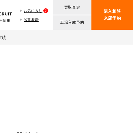
買取査定
お気に入り
0
購入相談
CRUIT
来店予約
閲覧履歴
用情報
工場入庫予約
BMW MINI
買取査定依頼
実績
iR TECH FACTORY
ROVER MINI
BMW MINIサービス工場
紹介
買取査定依頼
iR MAKERS
ROVER MINIサービス工場
ト