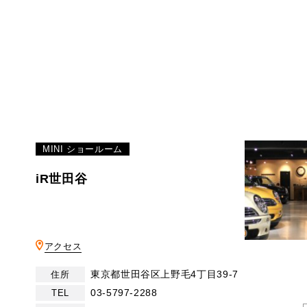
必要書類
ローバーミニ メンテナンス
MINI Blog
買取Q&A
スタッフブログ
ABOUT iR
TOP
iRについて
最近の修理実績
iRで愛車を売却されたお客様の声
User's Voice
購入者様の声
BMWミニナレッジ
RECRUIT
会社概要
採用情報
BMWミニ買取査定依頼
Part's Report
パーツ販売のご案内
ローバーミニナレッジ
スタッフ紹介
ローバーミニ買取査定依頼
Movie
動画一覧
お知らせ
MAP
MINI ショールーム
お問い合わせ
iR世田谷
リクルート
アクセス
東京都世田谷区上野毛4丁目39-7
住所
03-5797-2288
TEL