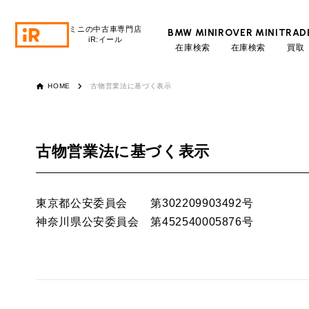
ミニの中古車専門店
BMW MINI
ROVER MINI
TRAD
iR:イール
在庫検索
在庫検索
買取
BMW MINI
BMWミニ 在庫検索
HOME
古物営業法に基づく表示
ROVER MINI
ローバーミニ 在庫検索
古物営業法に基づく表示
TRADE
買取
東京都公安委員会 第302209903492号
MAINTENANCE
TOP
メンテナンス
神奈川県公安委員会 第452540005876号
iRの買取が他社よりも高い理由
BLOG & MEDIA
TOP
ブログ＆メディア
売却手順
BMWミニ メンテナンス
MINI KNOWLEDGE
TOP
ミニナレッジ