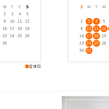
W
T
F
S
S
M
T
W
T
S
F
M
S
T
W
2
3
4
5
1
2
3
9
10
11
12
4
5
6
7
8
2
9
3
10
4
5
16
17
18
19
11
12
13
14
15
9
16
10
17
11
12
23
24
25
26
18
19
20
21
22
16
23
17
24
18
19
30
25
26
27
28
29
23
30
24
31
25
26
30
31
定休日