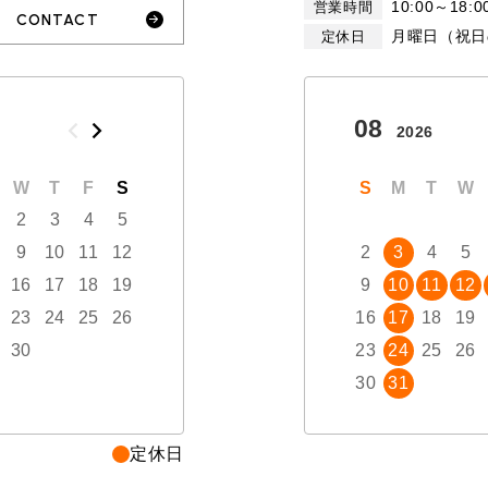
10:00～18:0
営業時間
CONTACT
月曜日（祝日
定休日
10
08
2026
2026
W
T
F
S
S
M
T
W
T
S
F
M
S
T
W
2
3
4
5
1
2
3
9
10
11
12
4
5
6
7
8
2
9
3
10
4
5
16
17
18
19
11
12
13
14
15
9
16
10
17
11
12
TEL
買取
23
24
25
26
18
19
20
21
22
16
23
17
24
18
19
MAP
査定依頼
30
25
26
27
28
29
23
30
24
31
25
26
30
31
定休日