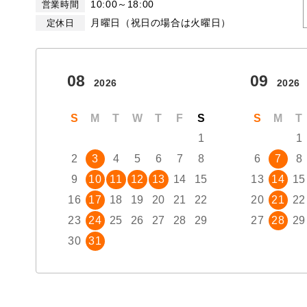
10:00～18:00
営業時間
月曜日（祝日の場合は火曜日）
定休日
08
09
2026
2026
BMW MINI
サービス工場
S
M
T
W
T
F
S
S
M
T
iR TECH FACTORY
1
1
2
3
4
5
6
7
8
6
7
8
9
10
11
12
13
14
15
13
14
15
工場
16
17
18
19
20
21
22
20
21
22
お問い合わせ
23
24
25
26
27
28
29
27
28
29
30
31