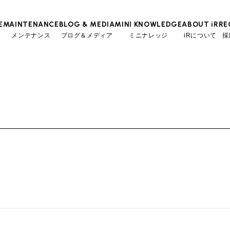
E
MAINTENANCE
BLOG & MEDIA
MINI KNOWLEDGE
ABOUT iR
RE
メンテナンス
ブログ＆メディア
ミニナレッジ
iRについて
採
TOP
TOP
TOP
TOP
会社概要
スタッフ
MINI Blog
iRの買取が他社よりも高い理由
工場入庫予約
BMWミニナレッジ
スタッフブログ
MAP
売却手順
BMWミニ メンテナンス
ローバーミニナレッジ
User's Voice
購入者様の声
リクルー
必要書類
ローバーミニ メンテナンス
Part's Report
パーツ販売のご案内
買取Q&A
最近の修理実績
Movie
動画一覧
iRで愛車を売却されたお客様の声
BMWミニ買取査定依頼
ローバーミニ買取査定依頼