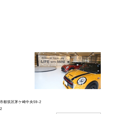
市都筑区茅ケ崎中央59-2
32