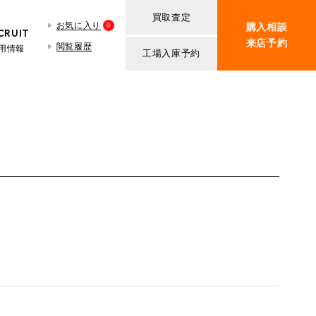
買取査定
お気に入り
0
購入相談
CRUIT
来店予約
閲覧履歴
用情報
工場入庫予約
BMW MINI
買取査定依頼
iR TECH FACTORY
ROVER MINI
BMW MINIサービス工場
紹介
買取査定依頼
iR MAKERS
ROVER MINIサービス工場
ト