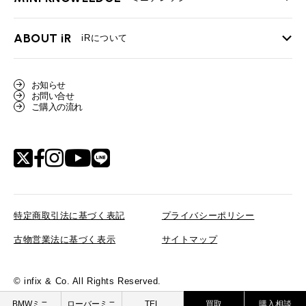
必要書類
ローバーミニ メンテナンス
買取Q&A
MINI Blog
スタッフブログ
ABOUT iR
TOP
iRについて
最近の修理実績
iRで愛車を売却されたお客様の声
User's Voice
購入者様の声
BMWミニナレッジ
会社概要
BMWミニ買取査定依頼
お知らせ
Part's Report
パーツ販売のご案内
ローバーミニナレッジ
お問い合せ
スタッフ紹介
ローバーミニ買取査定依頼
ご購入の流れ
Movie
動画一覧
MAP
リクルート
特定商取引法に基づく表記
プライバシーポリシー
古物営業法に基づく表示
サイトマップ
© infix & Co. All Rights Reserved.
BMW MINI
ROVER MINI
BMWミニ
ローバーミニ
TEL
買取
購入相談