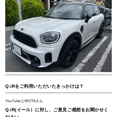
MINI Blog
スタッフブログ
ABOUT iR
TOP
iRについて
最近の修理実績
iRで愛車を売却されたお客様の声
User's Voice
購入者様の声
BMWミニナレッジ
RECRUIT
会社概要
採用情報
BMWミニ買取査定依頼
Part's Report
パーツ販売のご案内
ローバーミニナレッジ
スタッフ紹介
ローバーミニ買取査定依頼
Movie
動画一覧
お知らせ
プライバシーポリシー
MAP
お問い合わせ
サイトマップ
リクルート
Q.iRをご利用いただいたきっかけは？
BMW MINI
ROVER MINI
サービス工場
サービス工場
YouTubeとMOTAさん
工場
TEL
買取
購入相談
iR TECH FACTORY
iR MAKERS
お問い合わせ
MAP
査定依頼
来店予約
Q.iR(イール）に対し、ご意見ご感想をお聞かせく