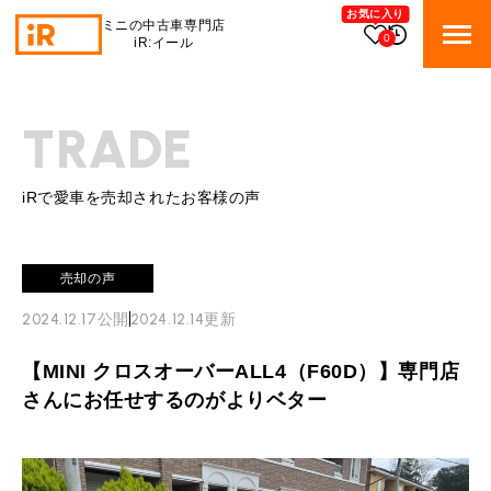
お気に入り
ミニの中古車専門店
0
iR:イール
BMW MINI
BMWミニ 在庫検索
TRADE
ROVER MINI
ローバーミニ 在庫検索
iRで愛車を売却されたお客様の声
TRADE
買取
売却の声
MAINTENANCE
TOP
メンテナンス
2024.12.17
公開
2024.12.14
更新
iRの買取が他社よりも高い理由
【MINI クロスオーバーALL4（F60D）】専門店
BLOG & MEDIA
TOP
ブログ＆メディア
さんにお任せするのがよりベター
売却手順
BMWミニ メンテナンス
MINI KNOWLEDGE
TOP
ミニナレッジ
必要書類
ローバーミニ メンテナンス
買取Q&A