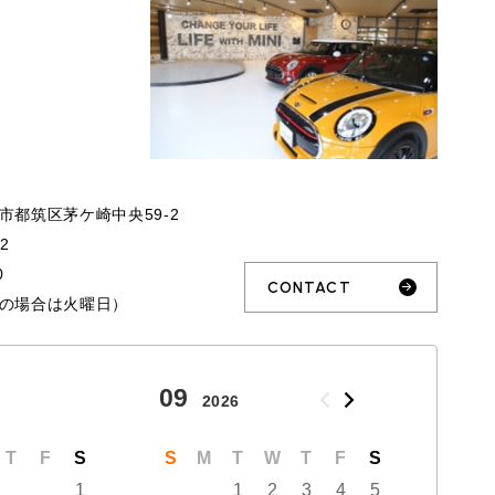
市都筑区茅ケ崎中央59-2
32
0
CONTACT
の場合は火曜日）
09
10
2026
T
F
S
S
M
T
W
T
F
S
S
1
1
2
3
4
5