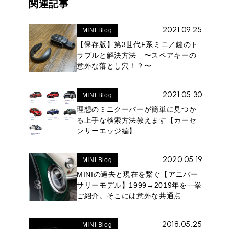
関連記事
2021.09.25
MINI Blog
【保存版】第3世代F系ミニ／鍵のト
ラブルと解決方法 〜スペアキーの
意外な落とし穴！？〜
2021.05.30
MINI Blog
理想のミニクーパーが簡単に見つか
る上手な検索方法教えます【カーセ
ンサーエッジ編】
2020.05.19
MINI Blog
MINIの過去と現在を繋ぐ【アニバー
サリーモデル】1999→2019年を一挙
ご紹介。そこには意外な共通点
も！？
2018.05.25
MINI Blog