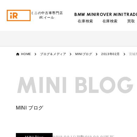
ミニの中古車専門店
BMW MINI
ROVER MINI
TRAD
iR:イール
在庫検索
在庫検索
買取
BMW MINI
BMWミニ 在庫検索
ROVER MINI
HOME
ブログ＆メディア
MINIブログ
2013年02月
宮城
ローバーミニ 在庫検索
TRADE
MINI BLOG
買取
MAINTENANCE
TOP
メンテナンス
MINI ブログ
iRの買取が他社よりも高い理由
BLOG & MEDIA
TOP
ブログ＆メディア
売却手順
BMWミニ メンテナンス
MINI KNOWLEDGE
TOP
ミニナレッジ