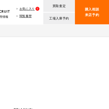
買取査定
お気に入り
0
購入相談
CRUIT
来店予約
閲覧履歴
用情報
工場入庫予約
BMW MINI
買取査定依頼
iR TECH FACTORY
ROVER MINI
BMW MINIサービス工場
紹介
買取査定依頼
iR MAKERS
ROVER MINIサービス工場
ト