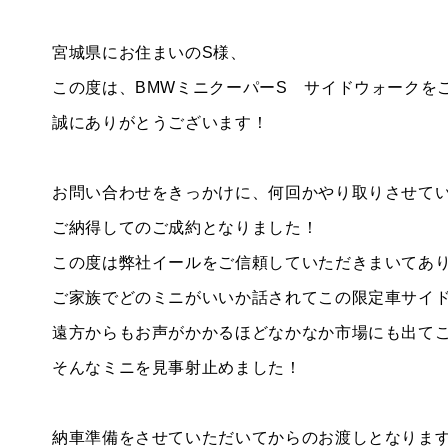
宮城県にお住まいのS様、
この度は、BMWミニクーパーS サイドウォークを
誠にありがとうございます！
BMW MINI
サービス工場
iR TECH FACTORY
お問い合わせをきっかけに、何回かやり取りさせて
ご納得してのご成約となりました！
この度は弊社イールをご信頼していただきまいてあ
工場
ご家族でどのミニがいいか話されてこの限定車サイ
お問い合わせ
遠方からもお声がかかるほどなかなか市場にも出て
そんなミニを見事射止めました！
納車準備をさせていただいてからのお渡しとなりま