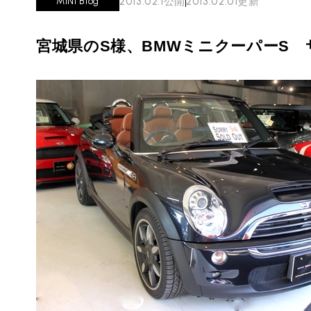
2013.02.1
公開
2013.02.01
更新
MINI Blog
必要書類
ローバーミニ メンテナンス
MINI Blog
買取Q&A
スタッフブログ
ABOUT iR
TOP
宮城県のS様、BMWミニクーパーS サイ
iRについて
最近の修理実績
iRで愛車を売却されたお客様の声
User's Voice
購入者様の声
BMWミニナレッジ
RECRUIT
会社概要
採用情報
BMWミニ買取査定依頼
Part's Report
パーツ販売のご案内
ローバーミニナレッジ
スタッフ紹介
ローバーミニ買取査定依頼
Movie
動画一覧
お知らせ
MAP
お問い合わせ
リクルート