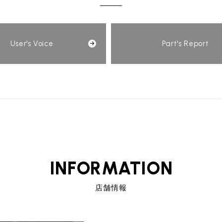
User's Voice
Part's Report
INFORMATION
店舗情報