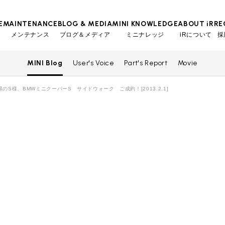
E
MAINTENANCE
BLOG & MEDIA
MINI KNOWLEDGE
ABOUT iR
RE
メンテナンス
ブログ＆メディア
ミニナレッジ
iRについて
採
MINI Blog
User's Voice
Part's Report
Movie
TOP
TOP
TOP
TOP
会社概要
スタッフ
MINI Blog
iRの買取が他社よりも高い理由
工場入庫予約
BMWミニナレッジ
県のS様、BMWミニクーパーS サイドウォーク ご成約！[2013.2.1]
スタッフブログ
MAP
売却手順
BMWミニ メンテナンス
ローバーミニナレッジ
User's Voice
購入者様の声
リクルー
必要書類
ローバーミニ メンテナンス
Part's Report
パーツ販売のご案内
買取Q&A
最近の修理実績
Movie
動画一覧
iRで愛車を売却されたお客様の声
BMWミニ買取査定依頼
ローバーミニ買取査定依頼