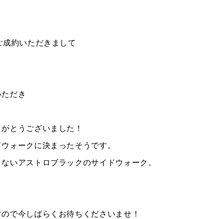
ご成約いただきまして
いただき
りがとうございました！
TEL
買取
ドウォークに決まったそうです。
MAP
査定依頼
こないアストロブラックのサイドウォーク。
すので今しばらくお待ちくださいませ！