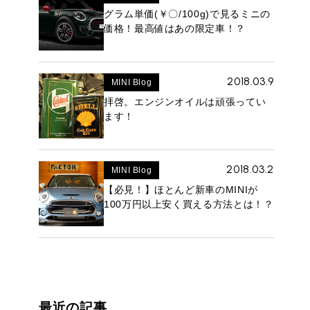
グラム単価(￥〇/100g)で見るミニの
価格！最高値はあの限定車！？
2018.03.9
MINI Blog
拝啓。エンジンオイルは頑張ってい
ROVER MINI
サービス工場
ます！
iR MAKERS
2018.03.2
MINI Blog
【必見！】ほとんど新車のMINIが
購入相談
100万円以上安く買える方法とは！？
来店予約
最近の記事