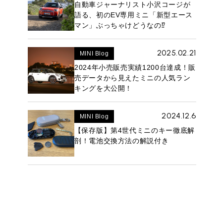
自動車ジャーナリスト小沢コージが
語る、初のEV専用ミニ「新型エース
マン」ぶっちゃけどうなの⁉︎
2025.02.21
MINI Blog
2024年小売販売実績1200台達成！販
売データから見えたミニの人気ラン
キングを大公開！
2024.12.6
MINI Blog
【保存版】第4世代ミニのキー徹底解
剖！電池交換方法の解説付き