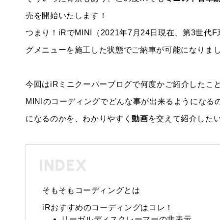
売を開始いたします！
つまり！iRでMINI（2021年7月24日現在、第3
グメニューを施工した状態でご納車が可能になりま
BMW MINI
サービス工場
今回はiRミニクーパーブログで何度かご紹介したこ
iR TECH FACTORY
MINIのコーディングでどんな事が出来るようにな
になるのかを、わかりやすく
動画
を交えて紹介した
工場
お問い合わせ
INDEX
そもそもコーディングとは
iRおすすめのコーディングはコレ！
リーガルディスクレーマーの非表示