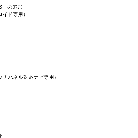
TS＋の追加
ロイド専用）
タッチパネル対応ナビ専用）
化