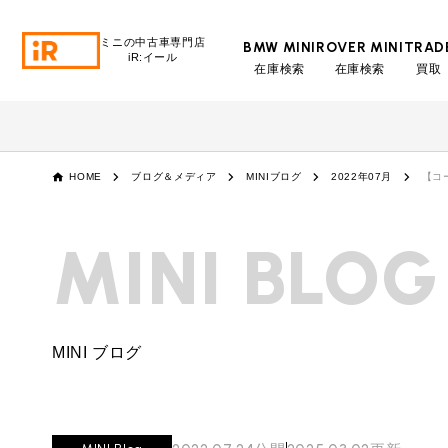
ミニの中古車専門店
BMW MINI
ROVER MINI
TRAD
iR:イール
在庫検索
在庫検索
買取
BMW MINI
BMWミニ 在庫検索
ROVER MINI
HOME
ブログ＆メディア
MINIブログ
2022年07月
【コ
ローバーミニ 在庫検索
TRADE
MINI BLOG
買取
MAINTENANCE
TOP
メンテナンス
MINI ブログ
iRの買取が他社よりも高い理由
BLOG & MEDIA
TOP
ブログ＆メディア
売却手順
BMWミニ メンテナンス
MINI KNOWLEDGE
TOP
ミニナレッジ