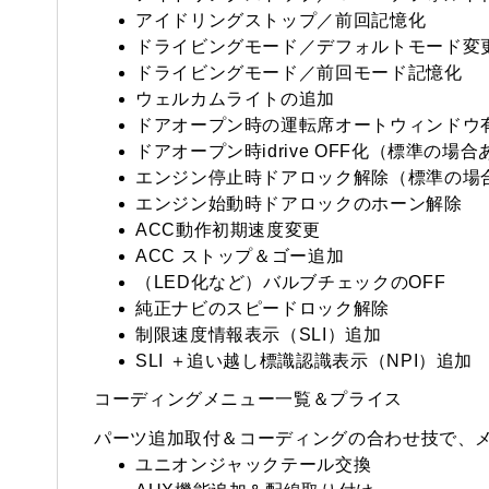
アイドリングストップ／前回記憶化
ドライビングモード／デフォルトモード変更（
ドライビングモード／前回モード記憶化
ウェルカムライトの追加
ドアオープン時の運転席オートウィンドウ
ドアオープン時idrive OFF化（標準の場合
エンジン停止時ドアロック解除（標準の場
エンジン始動時ドアロックのホーン解除
ACC動作初期速度変更
ACC ストップ＆ゴー追加
（LED化など）バルブチェックのOFF
純正ナビのスピードロック解除
制限速度情報表示（SLI）追加
SLI ＋追い越し標識認識表示（NPI）追加
コーディングメニュー一覧＆プライス
パーツ追加取付＆コーディングの合わせ技で、
ユニオンジャックテール交換