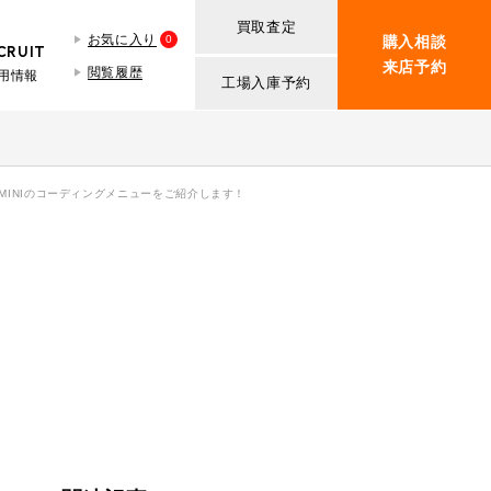
買取査定
お気に入り
0
購入相談
CRUIT
来店予約
閲覧履歴
用情報
工場入庫予約
BMW MINI
買取査定依頼
iR TECH FACTORY
ROVER MINI
BMW MINIサービス工場
紹介
INIのコーディングメニューをご紹介します！
買取査定依頼
iR MAKERS
ROVER MINIサービス工場
ト