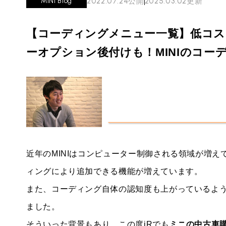
2022.07.24
公開
2025.03.02
更新
MINI Blog
必要書類
ローバーミニ メンテナンス
MINI Blog
買取Q&A
スタッフブログ
ABOUT iR
TOP
【コーディングメニュー一覧】低コス
iRについて
最近の修理実績
iRで愛車を売却されたお客様の声
User's Voice
ーオプション後付けも！MINIのコ
購入者様の声
BMWミニナレッジ
RECRUIT
会社概要
採用情報
BMWミニ買取査定依頼
Part's Report
パーツ販売のご案内
ローバーミニナレッジ
スタッフ紹介
ローバーミニ買取査定依頼
Movie
動画一覧
お知らせ
MAP
お問い合わせ
リクルート
近年のMINIはコンピューター制御される領域が増え
ィングにより追加できる機能が増えています。
また、コーディング自体の認知度も上がっているよ
ました。
そういった背景もあり、この度iRでも
ミニの中古車