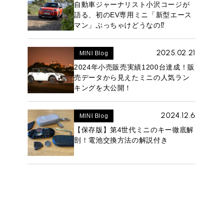
自動車ジャーナリスト小沢コージが
語る、初のEV専用ミニ「新型エース
マン」ぶっちゃけどうなの⁉︎
2025.02.21
MINI Blog
2024年小売販売実績1200台達成！販
売データから見えたミニの人気ラン
キングを大公開！
2024.12.6
MINI Blog
【保存版】第4世代ミニのキー徹底解
剖！電池交換方法の解説付き