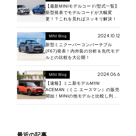
【最新MINIモデルコード/型式一覧】
新型発表でモデルコードが大幅変
更！？これを見ればスッキリ解決！
2024.10.12
MINI Blog
新型ミニクーパーコンバーチブル
ROVER MINI
サービス工場
(F67)発表！内外装の分析＆先代モデ
iR MAKERS
ルとの比較を大公開！
2024.06.6
MINI Blog
【速報】ミニ新モデルMINI
購入相談
ACEMAN（ミニ エースマン）の販売
来店予約
開始！MINIの他モデルと比較し判明
した、独自のポジショニングと
は！？
最近の記事