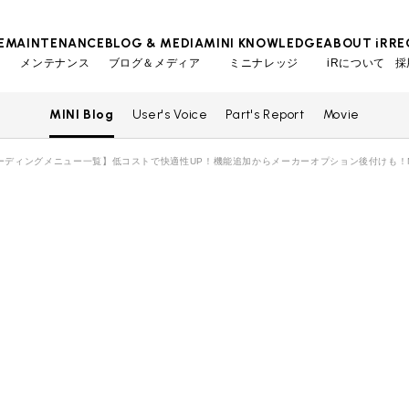
E
MAINTENANCE
BLOG & MEDIA
MINI KNOWLEDGE
ABOUT iR
RE
メンテナンス
ブログ＆メディア
ミニナレッジ
iRについて
採
MINI Blog
User's Voice
Part's Report
Movie
TOP
TOP
TOP
TOP
会社概要
スタッフ
MINI Blog
iRの買取が他社よりも高い理由
工場入庫予約
BMWミニナレッジ
ーディングメニュー一覧】低コストで快適性UP！機能追加からメーカーオプション後付けも！M
スタッフブログ
MAP
売却手順
BMWミニ メンテナンス
ローバーミニナレッジ
User's Voice
購入者様の声
リクルー
必要書類
ローバーミニ メンテナンス
Part's Report
パーツ販売のご案内
買取Q&A
最近の修理実績
Movie
動画一覧
iRで愛車を売却されたお客様の声
BMWミニ買取査定依頼
ローバーミニ買取査定依頼