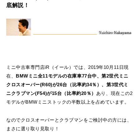
MINI Blog
スタッフブログ
ABOUT iR
TOP
iRについて
底解説！
最近の修理実績
iRで愛車を売却されたお客様の声
User's Voice
購入者様の声
BMWミニナレッジ
RECRUIT
会社概要
採用情報
BMWミニ買取査定依頼
Part's Report
パーツ販売のご案内
ローバーミニナレッジ
スタッフ紹介
ローバーミニ買取査定依頼
Movie
動画一覧
お知らせ
プライバシーポリシー
MAP
お問い合わせ
サイトマップ
リクルート
ミニ中古車専門店iR（イール）では、2019年10月11日現
在、
BMWミニ全11モデルの在庫車77台中、第2世代ミニ
クロスオーバー(R60)が26台（比率約34％）、第3世代ミ
ニクラブマン(F54)が15台（比率約20％）
あり、現在この2
モデルがBMWミニストックの半数以上を占めています。
BMW MINI
ROVER MINI
サービス工場
サービス工場
なのでクロスオーバーとクラブマンをご検討中の方には、
工場
TEL
買取
購入相談
iR TECH FACTORY
iR MAKERS
お問い合わせ
MAP
査定依頼
来店予約
まさに選り取り見取り！