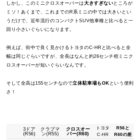
しかし、このミニクロスオーバーは
大きすぎない
ところが
ミソ！あくまで、これまでのR系ミニの中では大きいとい
うだけで、近年流行のコンパクトSUV他車種と比べると一
回り小さいぐらいになります。
例えば、街中で良く見かけるトヨタのC-HRと比べると全
幅は同じぐらいですが、全長はなんと約26センチ程ミニク
ロスオーバーが短いぐらいなんです。
そして全高は155センチなので
立体駐車場もOK
という便利
さ！
トヨタ
R56と
3ドア
クラブマ
クロスオー
(R56)
ン(R55)
バー
(R60)
C-HR
R60の差