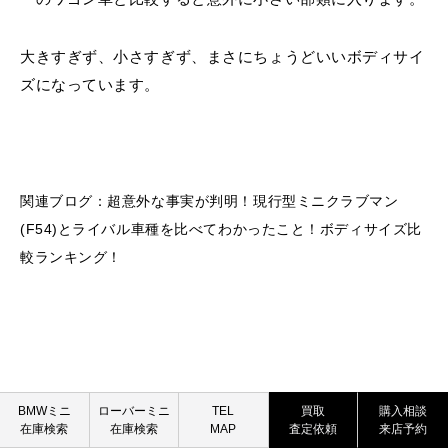
大きすぎず、小さすぎず、まさにちょうどいいボディサイ
ズになっています。
関連ブログ：
超意外な事実が判明！現行型ミニクラブマン
(F54)とライバル車種を比べてわかったこと！ボディサイズ比
較ランキング！
BMW MINI
ROVER MINI
BMWミニ
ローバーミニ
TEL
買取
購入相談
在庫検索
在庫検索
MAP
査定依頼
来店予約
買取査定依頼
買取査定依頼
ラゲッジスペースの使い勝手がとってもいい！