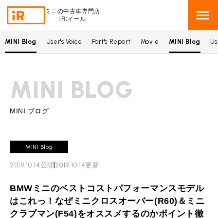
ミニの中古車専門店
iR:イール
MINI Blog
User's Voice
Part's Report
Movie
MINI Blog
Us
BMW MINI
BMWミニ 在庫検索
MINI BLOG
ROVER MINI
ローバーミニ 在庫検索
TRADE
買取
MINI ブログ
MAINTENANCE
TOP
メンテナンス
MINI Blog
iRの買取が他社よりも高い理由
2019.10.14
公開
2019.10.14
更新
BLOG & MEDIA
TOP
ブログ＆メディア
売却手順
BMWミニのベストコストパフォーマンスモデル
BMWミニ メンテナンス
MINI KNOWLEDGE
TOP
ミニナレッジ
必要書類
はこれっ！なぜミニクロスオーバー(R60)＆ミニ
ローバーミニ メンテナンス
クラブマン(F54)をオススメするのかポイント徹
買取Q&A