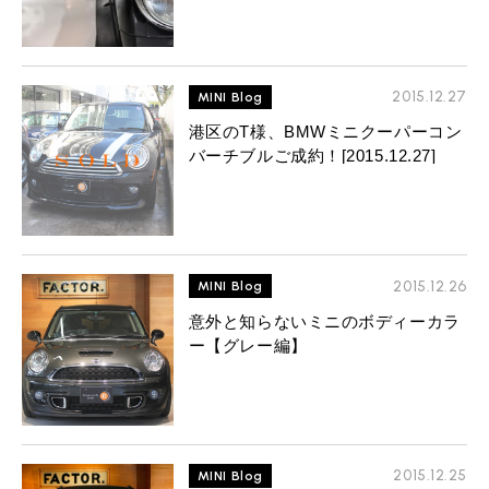
MINI Blog
スタッフブログ
ABOUT iR
TOP
iRについて
最近の修理実績
iRで愛車を売却されたお客様の声
User's Voice
購入者様の声
BMWミニナレッジ
RECRUIT
会社概要
採用情報
BMWミニ買取査定依頼
2015.12.27
MINI Blog
Part's Report
パーツ販売のご案内
ローバーミニナレッジ
スタッフ紹介
ローバーミニ買取査定依頼
港区のT様、BMWミニクーパーコン
Movie
動画一覧
バーチブルご成約！[2015.12.27]
お知らせ
プライバシーポリシー
MAP
お問い合わせ
サイトマップ
リクルート
2015.12.26
MINI Blog
意外と知らないミニのボディーカラ
ー【グレー編】
BMW MINI
ROVER MINI
サービス工場
サービス工場
工場
TEL
買取
購入相談
iR TECH FACTORY
iR MAKERS
お問い合わせ
MAP
査定依頼
来店予約
2015.12.25
MINI Blog