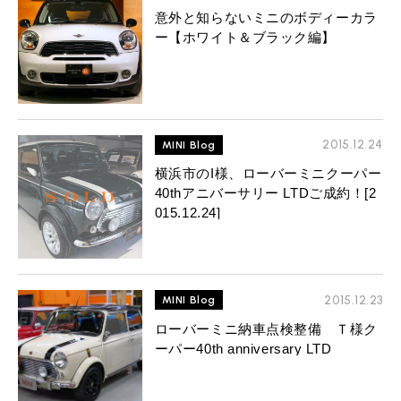
意外と知らないミニのボディーカラ
ー【ホワイト＆ブラック編】
2015.12.24
MINI Blog
横浜市のI様、ローバーミニクーパー
40thアニバーサリー LTDご成約！[2
015.12.24]
2015.12.23
MINI Blog
ローバーミニ納車点検整備 Ｔ様ク
ーパー40th anniversary LTD