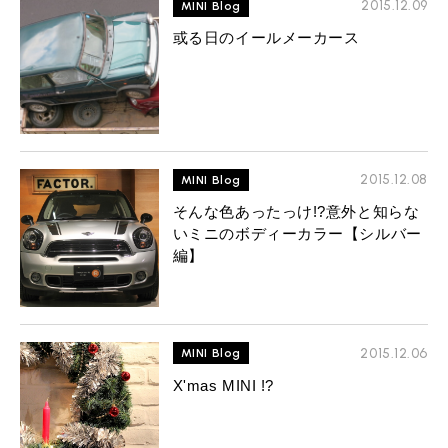
2015.12.09
MINI Blog
或る日のイールメーカース
2015.12.08
MINI Blog
そんな色あったっけ!?意外と知らな
いミニのボディーカラー【シルバー
編】
2015.12.06
MINI Blog
X'mas MINI !?