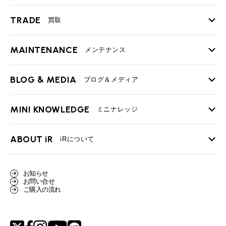
TRADE
買取
MAINTENANCE
TOP
メンテナンス
iRの買取が他社よりも高い理由
BLOG & MEDIA
TOP
ブログ＆メディア
売却手順
BMWミニ メンテナンス
MINI KNOWLEDGE
TOP
ミニナレッジ
必要書類
ローバーミニ メンテナンス
買取Q&A
MINI Blog
スタッフブログ
ABOUT iR
TOP
iRについて
最近の修理実績
iRで愛車を売却されたお客様の声
User's Voice
購入者様の声
BMWミニナレッジ
会社概要
BMWミニ買取査定依頼
お知らせ
Part's Report
パーツ販売のご案内
ローバーミニナレッジ
お問い合せ
スタッフ紹介
ローバーミニ買取査定依頼
ご購入の流れ
Movie
動画一覧
MAP