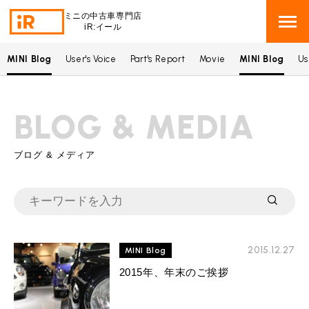
ミニの中古車専門店
iR:イール
MINI Blog
User's Voice
Part's Report
Movie
MINI Blog
Us
BMW MINI
BMWミニ 在庫検索
BLOG & MEDIA
ROVER MINI
ローバーミニ 在庫検索
TRADE
ブログ & メディア
買取
MAINTENANCE
TOP
メンテナンス
iRの買取が他社よりも高い理由
BLOG & MEDIA
TOP
ブログ＆メディア
2015.12.27
MINI Blog
売却手順
BMWミニ メンテナンス
2015年、年末のご挨拶
MINI KNOWLEDGE
TOP
ミニナレッジ
必要書類
ローバーミニ メンテナンス
買取Q&A