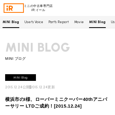
ミニの中古車専門店
iR:イール
MINI Blog
User's Voice
Part's Report
Movie
MINI Blog
Us
BMW MINI
BMWミニ 在庫検索
MINI BLOG
ROVER MINI
ローバーミニ 在庫検索
TRADE
買取
MINI ブログ
MAINTENANCE
TOP
メンテナンス
MINI Blog
iRの買取が他社よりも高い理由
2015.12.24
公開
2015.12.24
更新
BLOG & MEDIA
TOP
ブログ＆メディア
売却手順
横浜市のI様、ローバーミニクーパー40thアニバ
BMWミニ メンテナンス
MINI KNOWLEDGE
TOP
ミニナレッジ
必要書類
ーサリー LTDご成約！[2015.12.24]
ローバーミニ メンテナンス
買取Q&A