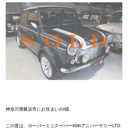
MINI Blog
スタッフブログ
ABOUT iR
TOP
iRについて
最近の修理実績
iRで愛車を売却されたお客様の声
User's Voice
購入者様の声
BMWミニナレッジ
RECRUIT
会社概要
採用情報
BMWミニ買取査定依頼
Part's Report
パーツ販売のご案内
ローバーミニナレッジ
スタッフ紹介
ローバーミニ買取査定依頼
Movie
動画一覧
お知らせ
プライバシーポリシー
MAP
お問い合わせ
サイトマップ
リクルート
BMW MINI
ROVER MINI
サービス工場
サービス工場
神奈川県横浜市にお住まいのI様、
工場
TEL
買取
購入相談
iR TECH FACTORY
iR MAKERS
お問い合わせ
MAP
査定依頼
来店予約
この度は、ローバーミニクーパー40thアニバーサリーLTD