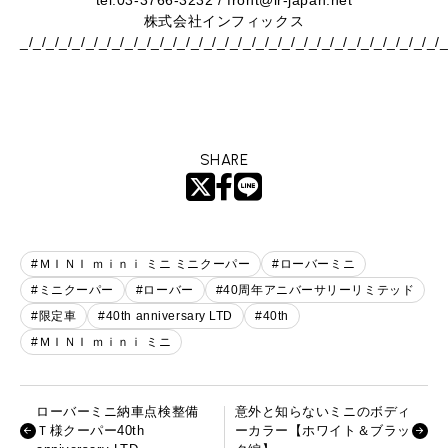
tel:03-3766-3232 / front@ir-japan.net
株式会社インフィックス
_/_/_/_/_/_/_/_/_/_/_/_/_/_/_/_/_/_/_/_/_/_/_/_/_/_/_/_/_/_/_/_/
SHARE
#ＭＩＮＩ ｍｉｎｉ ミニ ミニクーパー
#ローバーミニ
#ミニクーパー
#ローバー
#40周年アニバーサリーリミテッド
#限定車
#40th anniversary LTD
#40th
#ＭＩＮＩ ｍｉｎｉ ミニ
ローバーミニ納車点検整備
意外と知らないミニのボディ
Ｔ様クーパー40th
ーカラー【ホワイト＆ブラッ