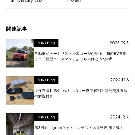
anniversary LTD
ク編】
関連記事
2025.09.5
MINI Blog
自動車ジャーナリスト小沢コージが語る、初のEV専用
ミニ「新型エースマン」ぶっちゃけどうなの⁉︎
2024.12.6
MINI Blog
【保存版】第4世代ミニのキー徹底解剖！電池交換方法
の解説付き
2024.12.4
MINI Blog
第3回Instagramフォトコンテスト結果発表 第２弾！