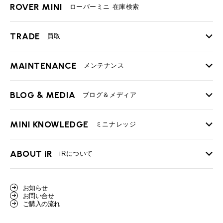
ROVER MINI
ローバーミニ 在庫検索
TRADE
買取
MAINTENANCE
TOP
メンテナンス
iRの買取が他社よりも高い理由
BLOG & MEDIA
TOP
ブログ＆メディア
売却手順
BMWミニ メンテナンス
MINI KNOWLEDGE
TOP
ミニナレッジ
必要書類
ローバーミニ メンテナンス
買取Q&A
MINI Blog
スタッフブログ
ABOUT iR
TOP
iRについて
最近の修理実績
iRで愛車を売却されたお客様の声
User's Voice
購入者様の声
BMWミニナレッジ
会社概要
BMWミニ買取査定依頼
お知らせ
Part's Report
パーツ販売のご案内
ローバーミニナレッジ
お問い合せ
スタッフ紹介
ローバーミニ買取査定依頼
ご購入の流れ
Movie
動画一覧
MAP