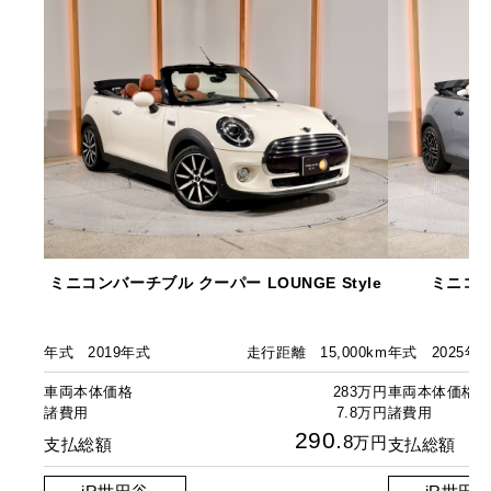
ミニコンバーチブル クーパー LOUNGE Style
ミニコン
年式
2019年式
走行距離
15,000km
年式
2025年
車両本体価格
283万円
車両本体価格
諸費用
7.8万円
諸費用
290.
8
万円
支払総額
支払総額