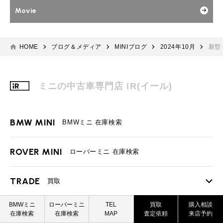
Movie
HOME
ブログ＆メディア
MINIブログ
2024年10月
新型
ミニの中古車専門店 iR(イール)
BMW MINI
BMWミニ 在庫検索
ROVER MINI
ローバーミニ 在庫検索
TRADE
買取
BMW MINI
ROVER MINI
BMWミニ
ローバーミニ
TEL
買取
購入相談
MAINTENANCE
TOP
メンテナンス
在庫検索
在庫検索
MAP
査定依頼
来店予約
買取査定依頼
買取査定依頼