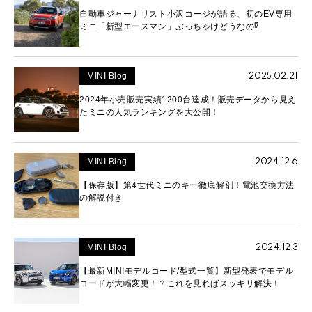
自動車ジャーナリスト小沢コージが語る、初のEV専用
ミニ「新型エースマン」ぶっちゃけどうなの⁉︎
2025.02.21
MINI Blog
2024年小売販売実績1200台達成！販売データから見え
たミニの人気ランキングを大公開！
2024.12.6
MINI Blog
【保存版】第4世代ミニのキー徹底解剖！電池交換方法
の解説付き
2024.12.3
MINI Blog
【最新MINIモデルコード/型式一覧】新型発表でモデル
コードが大幅変更！？これを見ればスッキリ解決！