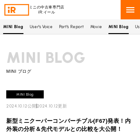
ミニの中古車専門店
iR:イール
MINI Blog
User's Voice
Part's Report
Movie
MINI Blog
Us
BMW MINI
BMWミニ 在庫検索
MINI BLOG
ROVER MINI
ローバーミニ 在庫検索
TRADE
買取
MINI ブログ
MAINTENANCE
TOP
メンテナンス
MINI Blog
iRの買取が他社よりも高い理由
2024.10.12
公開
2024.10.12
更新
BLOG & MEDIA
TOP
ブログ＆メディア
売却手順
新型ミニクーパーコンバーチブル(F67)発表！内
BMWミニ メンテナンス
MINI KNOWLEDGE
TOP
ミニナレッジ
必要書類
外装の分析＆先代モデルとの比較を大公開！
ローバーミニ メンテナンス
買取Q&A