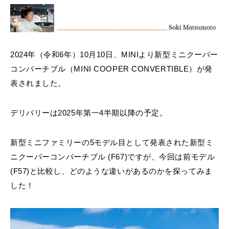
MINI Blog
スタッフブログ
ABOUT iR
TOP
iRについて
最近の修理実績
iRで愛車を売却されたお客様の声
User's Voice
購入者様の声
BMWミニナレッジ
RECRUIT
会社概要
採用情報
BMWミニ買取査定依頼
Part's Report
パーツ販売のご案内
ローバーミニナレッジ
2024年（令和6年）10月10日、MINIより新型ミニクーパー
スタッフ紹介
ローバーミニ買取査定依頼
コンバーチブル（MINI COOPER CONVERTIBLE）が発
Movie
動画一覧
お知らせ
プライバシーポリシー
MAP
表されました。
お問い合わせ
サイトマップ
リクルート
デリバリーは2025年第一4半期以降の予定。
新型ミニファミリーの5モデル目として発表された新型ミ
ニクーパーコンバーチブル (F67)ですが、今回は前モデル
(F57)と比較し、どのような違いがあるのかを探ってみま
した！
BMW MINI
ROVER MINI
サービス工場
サービス工場
工場
TEL
買取
購入相談
iR TECH FACTORY
iR MAKERS
お問い合わせ
MAP
査定依頼
来店予約