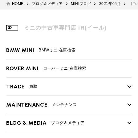
HOME
ブログ＆メディア
MINIブログ
2021年05月
【Y
ミニの中古車専門店 iR(イール)
BMW MINI
BMWミニ 在庫検索
ROVER MINI
ローバーミニ 在庫検索
TRADE
買取
MAINTENANCE
TOP
メンテナンス
iRの買取が他社よりも高い理由
BLOG & MEDIA
TOP
ブログ＆メディア
売却手順
BMWミニ メンテナンス