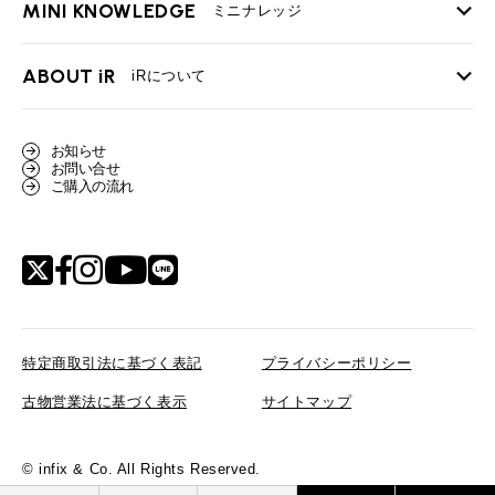
MINI KNOWLEDGE
TOP
ミニナレッジ
必要書類
ローバーミニ メンテナンス
買取Q&A
MINI Blog
スタッフブログ
ABOUT iR
TOP
iRについて
最近の修理実績
iRで愛車を売却されたお客様の声
User's Voice
購入者様の声
BMWミニナレッジ
会社概要
BMWミニ買取査定依頼
お知らせ
Part's Report
パーツ販売のご案内
ローバーミニナレッジ
お問い合せ
スタッフ紹介
ローバーミニ買取査定依頼
ご購入の流れ
Movie
動画一覧
MAP
リクルート
特定商取引法に基づく表記
プライバシーポリシー
古物営業法に基づく表示
サイトマップ
© infix & Co. All Rights Reserved.