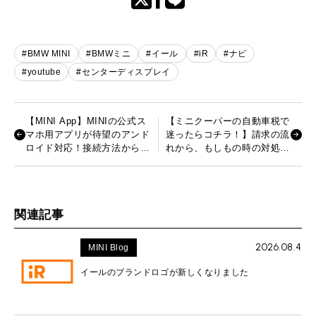
#BMW MINI
#BMWミニ
#イール
#iR
#ナビ
#youtube
#センターディスプレイ
【MINI App】MINIの公式ス
【ミニクーパーの自動車税で
マホ用アプリが待望のアンド
迷ったらコチラ！】請求の流
ロイド対応！接続方法から使
れから、もしもの時の対処法
い方まで解説！
まで解説！
関連記事
2026.08.4
MINI Blog
イールのブランドロゴが新しくなりました