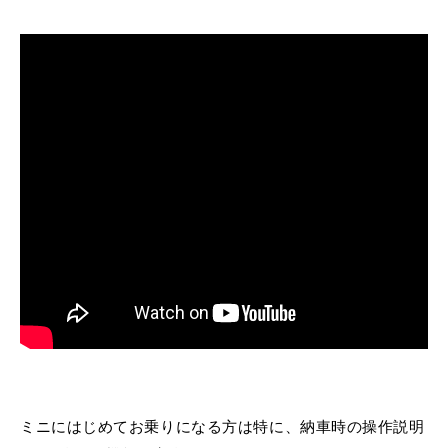
MINI Blog
スタッフブログ
ABOUT iR
TOP
iRについて
最近の修理実績
iRで愛車を売却されたお客様の声
User's Voice
購入者様の声
BMWミニナレッジ
RECRUIT
会社概要
採用情報
BMWミニ買取査定依頼
Part's Report
パーツ販売のご案内
ローバーミニナレッジ
スタッフ紹介
ローバーミニ買取査定依頼
Movie
動画一覧
お知らせ
プライバシーポリシー
MAP
お問い合わせ
サイトマップ
リクルート
BMW MINI
ROVER MINI
サービス工場
サービス工場
工場
TEL
買取
購入相談
iR TECH FACTORY
iR MAKERS
お問い合わせ
MAP
査定依頼
来店予約
ミニにはじめてお乗りになる方は特に、納車時の操作説明