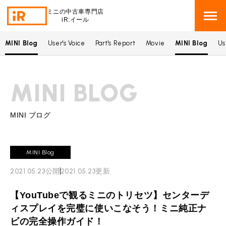
ミニの中古車専門店
iR:イール
MINI Blog
User's Voice
Part's Report
Movie
MINI Blog
Us
BMW MINI
BMWミニ 在庫検索
MINI BLOG
ROVER MINI
ローバーミニ 在庫検索
TRADE
買取
MINI ブログ
MAINTENANCE
TOP
メンテナンス
MINI Blog
iRの買取が他社よりも高い理由
2021.05.23
公開
2021.05.23
更新
BLOG & MEDIA
TOP
ブログ＆メディア
売却手順
【YouTubeで観るミニのトリセツ】センターデ
BMWミニ メンテナンス
MINI KNOWLEDGE
TOP
ミニナレッジ
必要書類
ィスプレイを完璧に使いこなそう！ミニ純正ナ
ローバーミニ メンテナンス
ビの完全操作ガイド！
買取Q&A