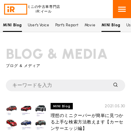
ミニの中古車専門店
iR:イール
MINI Blog
User's Voice
Part's Report
Movie
MINI Blog
Us
BMW MINI
BMWミニ 在庫検索
BLOG & MEDIA
ROVER MINI
ローバーミニ 在庫検索
TRADE
ブログ & メディア
買取
MAINTENANCE
TOP
メンテナンス
iRの買取が他社よりも高い理由
BLOG & MEDIA
TOP
ブログ＆メディア
2021.05.30
MINI Blog
売却手順
BMWミニ メンテナンス
理想のミニクーパーが簡単に見つか
MINI KNOWLEDGE
TOP
ミニナレッジ
必要書類
る上手な検索方法教えます【カーセ
ローバーミニ メンテナンス
ンサーエッジ編】
買取Q&A