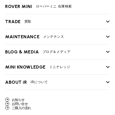
ROVER MINI
ローバーミニ 在庫検索
TRADE
買取
MAINTENANCE
TOP
メンテナンス
iRの買取が他社よりも高い理由
BLOG & MEDIA
TOP
ブログ＆メディア
売却手順
BMWミニ メンテナンス
MINI KNOWLEDGE
TOP
ミニナレッジ
必要書類
ローバーミニ メンテナンス
買取Q&A
MINI Blog
スタッフブログ
ABOUT iR
TOP
iRについて
最近の修理実績
iRで愛車を売却されたお客様の声
User's Voice
購入者様の声
BMWミニナレッジ
会社概要
BMWミニ買取査定依頼
お知らせ
Part's Report
パーツ販売のご案内
ローバーミニナレッジ
お問い合せ
スタッフ紹介
ローバーミニ買取査定依頼
ご購入の流れ
Movie
動画一覧