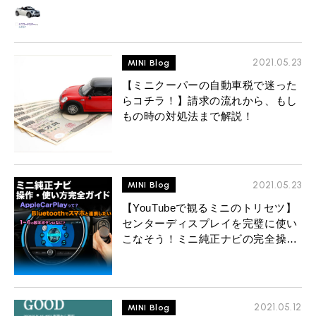
MINI Blog
スタッフブログ
ABOUT iR
TOP
iRについて
最近の修理実績
iRで愛車を売却されたお客様の声
User's Voice
購入者様の声
BMWミニナレッジ
RECRUIT
会社概要
採用情報
BMWミニ買取査定依頼
2021.05.23
MINI Blog
Part's Report
パーツ販売のご案内
ローバーミニナレッジ
スタッフ紹介
ローバーミニ買取査定依頼
【ミニクーパーの自動車税で迷った
Movie
動画一覧
らコチラ！】請求の流れから、もし
お知らせ
プライバシーポリシー
MAP
もの時の対処法まで解説！
お問い合わせ
サイトマップ
リクルート
2021.05.23
MINI Blog
【YouTubeで観るミニのトリセツ】
センターディスプレイを完璧に使い
こなそう！ミニ純正ナビの完全操作
ガイド！
BMW MINI
ROVER MINI
サービス工場
サービス工場
工場
TEL
買取
購入相談
iR TECH FACTORY
iR MAKERS
お問い合わせ
MAP
査定依頼
来店予約
2021.05.12
MINI Blog