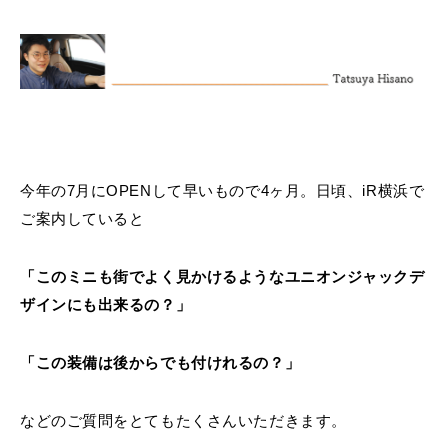
MINI Blog
スタッフブログ
ABOUT iR
TOP
iRについて
最近の修理実績
iRで愛車を売却されたお客様の声
User's Voice
購入者様の声
BMWミニナレッジ
RECRUIT
会社概要
採用情報
BMWミニ買取査定依頼
Part's Report
パーツ販売のご案内
ローバーミニナレッジ
スタッフ紹介
ローバーミニ買取査定依頼
Movie
動画一覧
お知らせ
プライバシーポリシー
MAP
お問い合わせ
サイトマップ
今年の7月にOPENして早いもので4ヶ月。日頃、iR横浜で
リクルート
ご案内していると
「このミニも街でよく見かけるようなユニオンジャックデ
ザインにも出来るの？」
「この装備は後からでも付けれるの？」
BMW MINI
ROVER MINI
サービス工場
サービス工場
工場
TEL
買取
購入相談
iR TECH FACTORY
iR MAKERS
お問い合わせ
MAP
査定依頼
来店予約
などのご質問をとてもたくさんいただきます。