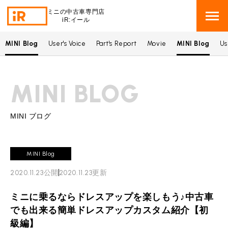
ミニの中古車専門店
iR:イール
MINI Blog
User's Voice
Part's Report
Movie
MINI Blog
Us
BMW MINI
BMWミニ 在庫検索
MINI BLOG
ROVER MINI
ローバーミニ 在庫検索
TRADE
買取
MINI ブログ
MAINTENANCE
TOP
メンテナンス
MINI Blog
iRの買取が他社よりも高い理由
2020.11.23
公開
2020.11.23
更新
BLOG & MEDIA
TOP
ブログ＆メディア
売却手順
ミニに乗るならドレスアップを楽しもう♪中古車
BMWミニ メンテナンス
MINI KNOWLEDGE
TOP
ミニナレッジ
必要書類
でも出来る簡単ドレスアップカスタム紹介【初
ローバーミニ メンテナンス
級編】
買取Q&A