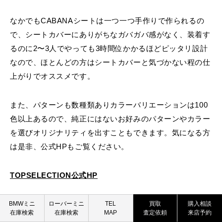
なかでも
CABANAシート
は一つ一つ手作りで作られるの
で、シートカバーにありがちなガバガバ感がなく、装着す
るのに2〜3人でやっても3時間位かかるほどピッタリ設計
なので、ほとんどの方はシートカバーと気づかない程の仕
上がりでオススメです。
また、パターンも数種類ありカラーバリエーションは100
色以上あるので、純正にはないお好みのパターンやカラー
を選びオリジナリティを出すこともできます。気になる方
は是非、公式HPもご覧ください。
TOPSELECTION公式HP
BMW MINI
ROVER MINI
BMWミニ
ローバーミニ
TEL
買取
購入相談
在庫検索
在庫検索
MAP
査定依頼
来店予約
買取査定依頼
買取査定依頼