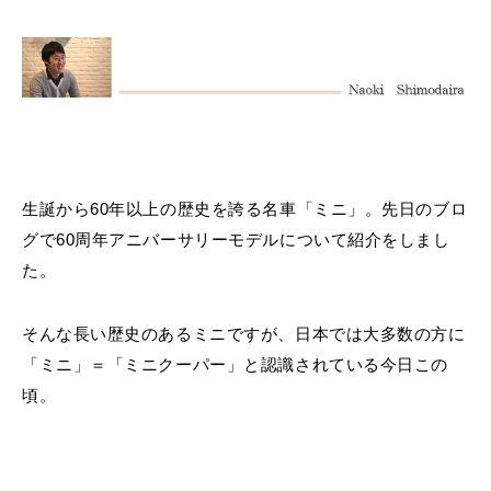
MINI Blog
スタッフブログ
ABOUT iR
TOP
iRについて
最近の修理実績
iRで愛車を売却されたお客様の声
User's Voice
購入者様の声
BMWミニナレッジ
RECRUIT
会社概要
採用情報
BMWミニ買取査定依頼
Part's Report
パーツ販売のご案内
ローバーミニナレッジ
スタッフ紹介
ローバーミニ買取査定依頼
Movie
動画一覧
お知らせ
プライバシーポリシー
MAP
お問い合わせ
サイトマップ
生誕から60年以上の歴史を誇る名車「ミニ」。
先日のブロ
リクルート
グで60周年アニバーサリーモデル
について紹介をしまし
た。
そんな長い歴史のあるミニですが、日本では大多数の方に
「ミニ」＝「ミニクーパー」と認識されている今日この
頃。
BMW MINI
ROVER MINI
サービス工場
サービス工場
工場
TEL
買取
購入相談
iR TECH FACTORY
iR MAKERS
お問い合わせ
MAP
査定依頼
来店予約