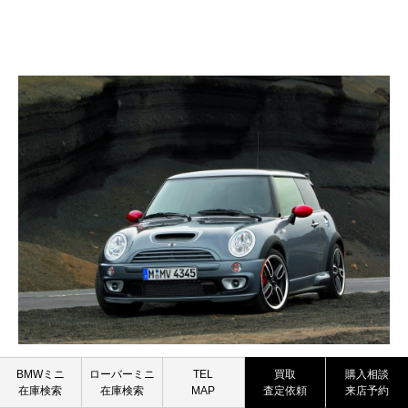
BMW MINI
ROVER MINI
BMWミニ
ローバーミニ
TEL
買取
購入相談
在庫検索
在庫検索
MAP
査定依頼
来店予約
買取査定依頼
買取査定依頼