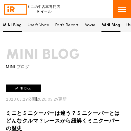
ミニの中古車専門店
iR:イール
MINI Blog
User's Voice
Part's Report
Movie
MINI Blog
Us
BMW MINI
BMWミニ 在庫検索
MINI BLOG
ROVER MINI
ローバーミニ 在庫検索
TRADE
買取
MINI ブログ
MAINTENANCE
TOP
メンテナンス
MINI Blog
iRの買取が他社よりも高い理由
2020.05.29
公開
2020.05.29
更新
BLOG & MEDIA
TOP
ブログ＆メディア
売却手順
ミニとミニクーパーは違う？ミニクーパーとは
BMWミニ メンテナンス
MINI KNOWLEDGE
TOP
ミニナレッジ
必要書類
どんなクルマ？レースから紐解くミニクーパー
ローバーミニ メンテナンス
の歴史
買取Q&A