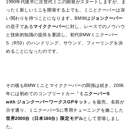
1990年代後半に次世代ミニの開発がスタートしますが、ま
ったく新しいミニを開発する上でも、ミニとクーパーは深
い関わりを持つことになります。BMWは
ジョンクーパー
の息子である
マイククーパー
に対し、レースでのノウハウ
と技術的知識の提供を要請し、初代BMWミニクーパー
S（R53）のハンドリング、サウンド、フィーリングを決
めることになったのです。
その後もBMWミニとマイククーパーの関係は続き、2006
年には初めてのコンプリートカー『
ミニクーパーS
with ジョンクーパーワークスGPキット
』を販売。名前が
示す通り、ミニクーパーSに専用チューニングを施こした
世界2000台（日本160台）限定モデル
として登場しまし
た。