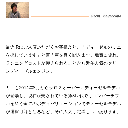
MINI Blog
スタッフブログ
ABOUT iR
TOP
iRについて
最近の修理実績
iRで愛車を売却されたお客様の声
User's Voice
購入者様の声
BMWミニナレッジ
RECRUIT
会社概要
採用情報
BMWミニ買取査定依頼
Part's Report
パーツ販売のご案内
ローバーミニナレッジ
スタッフ紹介
ローバーミニ買取査定依頼
Movie
動画一覧
お知らせ
プライバシーポリシー
MAP
最近iRにご来店いただくお客様より、「ディーゼルのミニ
お問い合わせ
サイトマップ
を探しています」と言う声を良く聞きます。燃費に優れ、
リクルート
ランニングコストが抑えられることから近年人気のクリー
ンディーゼルエンジン。
ミニも2014年9月からクロスオーバーにディーゼルモデル
が登場し、現在販売されている第3世代ではコンバーチブ
ルを除く全てのボディバリエーションでディーゼルモデル
BMW MINI
ROVER MINI
サービス工場
サービス工場
が選択可能となるなど、その人気は定着しつつあります。
工場
TEL
買取
購入相談
iR TECH FACTORY
iR MAKERS
お問い合わせ
MAP
査定依頼
来店予約