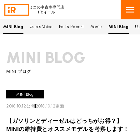
ミニの中古車専門店
iR:イール
MINI Blog
User's Voice
Part's Report
Movie
MINI Blog
Us
BMW MINI
BMWミニ 在庫検索
MINI BLOG
ROVER MINI
ローバーミニ 在庫検索
TRADE
買取
MINI ブログ
MAINTENANCE
TOP
メンテナンス
MINI Blog
iRの買取が他社よりも高い理由
2018.10.12
公開
2018.10.12
更新
BLOG & MEDIA
TOP
ブログ＆メディア
売却手順
【ガソリンとディーゼルはどっちがお得？】
BMWミニ メンテナンス
MINI KNOWLEDGE
TOP
ミニナレッジ
必要書類
MINIの維持費とオススメモデルを考察します！
ローバーミニ メンテナンス
買取Q&A