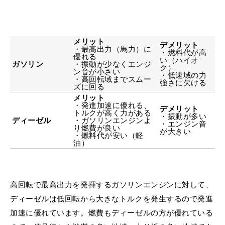
メリット
デメリット
・最高出力（馬力）に
・燃料代が高
優れる
い（ハイオ
ガソリン
・振動が少なくエンジ
ク）
ン音が小さい
・低速域の力
・高回転域までスムー
強さに欠ける
ズに回る
メリット
・発進加速に優れる、
デメリット
トルクが高く力がある
・振動が多い
ディーゼル
・ガソリンエンジンよ
・エンジン音
り燃費が良い
が大きい
・燃料代が安い（軽
油）
高回転で最高出力を発揮するガソリンエンジンに対して、
ディーゼルは低回転から大きなトルクを発生するので発進
加速に優れています。燃費もディーゼルの方が優れている