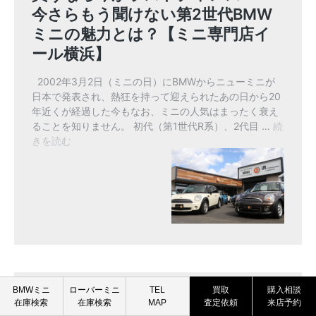
BMW MINI
ROVER MINI
BMWミニ
ローバーミニ
TEL
買取
購入相談
在庫検索
在庫検索
MAP
査定依頼
来店予約
買取査定依頼
買取査定依頼