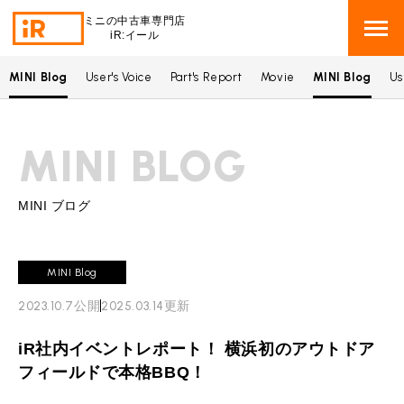
ミニの中古車専門店
iR:イール
MINI Blog
User's Voice
Part's Report
Movie
MINI Blog
Us
BMW MINI
BMWミニ 在庫検索
MINI BLOG
ROVER MINI
ローバーミニ 在庫検索
TRADE
買取
MINI ブログ
MAINTENANCE
TOP
メンテナンス
MINI Blog
iRの買取が他社よりも高い理由
2023.10.7
公開
2025.03.14
更新
BLOG & MEDIA
TOP
ブログ＆メディア
売却手順
iR社内イベントレポート！ 横浜初のアウトドア
BMWミニ メンテナンス
MINI KNOWLEDGE
TOP
ミニナレッジ
必要書類
フィールドで本格BBQ！
ローバーミニ メンテナンス
買取Q&A