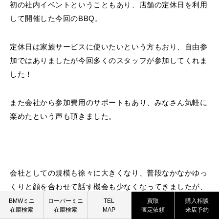
初の社内イベントということもあり、店舗の定休日を利用
して開催した今回のBBQ。
定休日は家族サービスに使いたいという方もおり、自由参
加ではありましたが今回多くのスタッフが参加してくれま
した！
また会社から参加費用のサポートもあり、みなさん気軽に
楽めたという声も頂きました。
会社としての規模も徐々に大きくなり、普段なかなかゆっ
くりと顔を合わせて話す機会も少なくなってきましたが、
BMW MINI
ROVER MINI
今回のイベントを通して別拠点のスタッフとも交流ができ
BMWミニ
ローバーミニ
TEL
買取
購入相談
在庫検索
在庫検索
MAP
査定依頼
来店予約
買取査定依頼
買取査定依頼
たので、強いチームワークにさらに磨きがかかりそうで