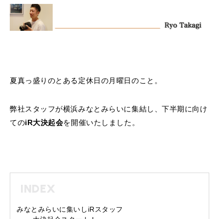
MINI Blog
スタッフブログ
ABOUT iR
TOP
iRについて
最近の修理実績
iRで愛車を売却されたお客様の声
User's Voice
購入者様の声
BMWミニナレッジ
RECRUIT
会社概要
採用情報
BMWミニ買取査定依頼
Part's Report
パーツ販売のご案内
ローバーミニナレッジ
スタッフ紹介
ローバーミニ買取査定依頼
Movie
動画一覧
お知らせ
プライバシーポリシー
MAP
夏真っ盛りのとある定休日の月曜日のこと。
お問い合わせ
サイトマップ
リクルート
弊社スタッフが横浜みなとみらいに集結し、下半期に向け
ての
iR大決起会
を開催いたしました。
BMW MINI
ROVER MINI
INDEX
サービス工場
サービス工場
工場
TEL
買取
購入相談
iR TECH FACTORY
iR MAKERS
お問い合わせ
MAP
査定依頼
来店予約
みなとみらいに集いしiRスタッフ