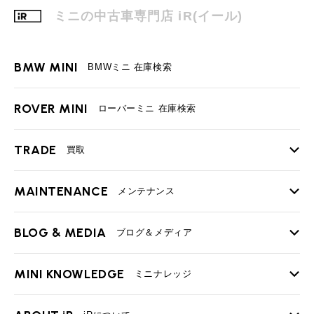
ミニの中古車専門店 iR(イール)
BMW MINI
BMWミニ 在庫検索
ROVER MINI
ローバーミニ 在庫検索
TRADE
買取
MAINTENANCE
TOP
メンテナンス
iRの買取が他社よりも高い理由
BLOG & MEDIA
TOP
ブログ＆メディア
売却手順
BMWミニ メンテナンス
MINI KNOWLEDGE
TOP
ミニナレッジ
必要書類
ローバーミニ メンテナンス
買取Q&A
MINI Blog
スタッフブログ