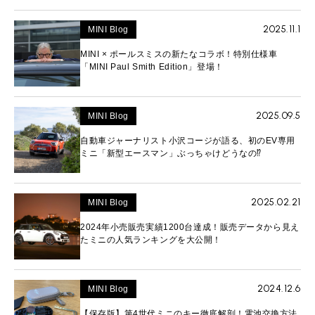
2025.11.1
MINI Blog
MINI × ポールスミスの新たなコラボ！特別仕様車
「MINI Paul Smith Edition」登場！
2025.09.5
MINI Blog
自動車ジャーナリスト小沢コージが語る、初のEV専用
ミニ「新型エースマン」ぶっちゃけどうなの⁉︎
2025.02.21
MINI Blog
2024年小売販売実績1200台達成！販売データから見え
たミニの人気ランキングを大公開！
2024.12.6
MINI Blog
【保存版】第4世代ミニのキー徹底解剖！電池交換方法