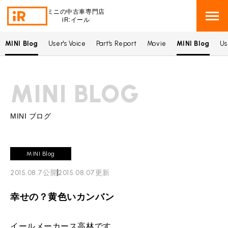
ミニの中古車専門店
iR:イール
MINI Blog
User's Voice
Part's Report
Movie
MINI Blog
Us
BMW MINI
BMWミニ 在庫検索
MINI BLOG
ROVER MINI
ローバーミニ 在庫検索
TRADE
買取
MINI ブログ
MAINTENANCE
TOP
メンテナンス
MINI Blog
iRの買取が他社よりも高い理由
2015.08.7
公開
2015.08.07
更新
BLOG & MEDIA
TOP
ブログ＆メディア
売却手順
幸せの？黄色いカンバン
BMWミニ メンテナンス
MINI KNOWLEDGE
TOP
ミニナレッジ
必要書類
ローバーミニ メンテナンス
イールメーカース高林です。
買取Q&A