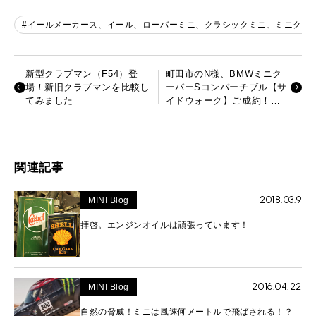
#イールメーカース、イール、ローバーミニ、クラシックミニ、ミニクーパー、
新型クラブマン（F54）登
町田市のN様、BMWミニク
場！新旧クラブマンを比較し
ーパーSコンバーチブル【サ
てみました
イドウォーク】ご成約！
[2015.8.8]
関連記事
2018.03.9
MINI Blog
拝啓。エンジンオイルは頑張っています！
2016.04.22
MINI Blog
自然の脅威！ミニは風速何メートルで飛ばされる！？