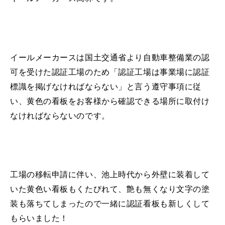
MINI Blog
スタッフブログ
ABOUT iR
TOP
iRについて
最近の修理実績
iRで愛車を売却されたお客様の声
User's Voice
購入者様の声
BMWミニナレッジ
RECRUIT
会社概要
採用情報
BMWミニ買取査定依頼
Part's Report
パーツ販売のご案内
ローバーミニナレッジ
スタッフ紹介
イールメーカースは国土交通省より自動車整備業の認
ローバーミニ買取査定依頼
Movie
動画一覧
お知らせ
プライバシーポリシー
可を受けた認証工場のため
「認証工場は事業場に認証
MAP
標識を掲げなければならない」と言う遵守事項に従
お問い合わせ
サイトマップ
リクルート
い、黄色の
看板をお客様から確認できる場所に取付け
なければならないのです。
工場の移転申請に伴い、池上時代から外壁に装着して
いた黄色い看板もくたびれて、艶も無くなり文字の塗
BMW MINI
ROVER MINI
サービス工場
サービス工場
工場
TEL
買取
購入相談
装も落ちてしまったので一緒に認証看板も新しくして
iR TECH FACTORY
iR MAKERS
お問い合わせ
MAP
査定依頼
来店予約
もらいました！