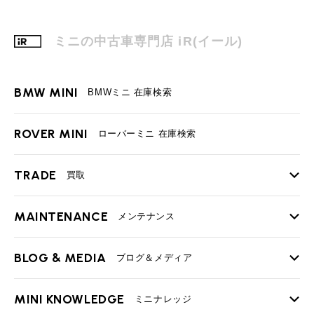
ミニの中古車専門店 iR(イール)
BMW MINI
BMWミニ 在庫検索
ROVER MINI
ローバーミニ 在庫検索
TRADE
買取
MAINTENANCE
TOP
メンテナンス
iRの買取が他社よりも高い理由
BLOG & MEDIA
TOP
ブログ＆メディア
売却手順
BMWミニ メンテナンス
MINI KNOWLEDGE
TOP
ミニナレッジ
必要書類