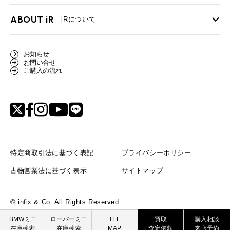
ローバーミニ メンテナンス
買取Q&A
MINI Blog
スタッフブログ
ABOUT iR
TOP
iRについて
最近の修理実績
iRで愛車を売却されたお客様の声
User's Voice
購入者様の声
BMWミニナレッジ
会社概要
BMWミニ買取査定依頼
お知らせ
Part's Report
パーツ販売のご案内
ローバーミニナレッジ
お問い合せ
スタッフ紹介
ローバーミニ買取査定依頼
ご購入の流れ
Movie
動画一覧
MAP
リクルート
特定商取引法に基づく表記
プライバシーポリシー
古物営業法に基づく表示
サイトマップ
© infix & Co. All Rights Reserved.
BMW MINI
ROVER MINI
BMWミニ
ローバーミニ
TEL
買取
購入相談
在庫検索
在庫検索
MAP
査定依頼
来店予約