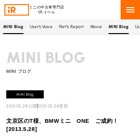
ミニの中古車専門店
iR:イール
MINI Blog
User's Voice
Part's Report
Movie
MINI Blog
Us
BMW MINI
BMWミニ 在庫検索
MINI BLOG
ROVER MINI
ローバーミニ 在庫検索
TRADE
買取
MINI ブログ
MAINTENANCE
TOP
メンテナンス
MINI Blog
iRの買取が他社よりも高い理由
2013.05.28
公開
2013.05.28
更新
BLOG & MEDIA
TOP
ブログ＆メディア
売却手順
文京区のT様、BMWミニ ONE ご成約！
BMWミニ メンテナンス
MINI KNOWLEDGE
TOP
ミニナレッジ
必要書類
[2013.5.28]
ローバーミニ メンテナンス
買取Q&A