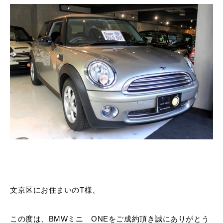
MINI Blog
スタッフブログ
ABOUT iR
TOP
iRについて
最近の修理実績
iRで愛車を売却されたお客様の声
User's Voice
購入者様の声
BMWミニナレッジ
RECRUIT
会社概要
採用情報
BMWミニ買取査定依頼
Part's Report
パーツ販売のご案内
ローバーミニナレッジ
スタッフ紹介
ローバーミニ買取査定依頼
Movie
動画一覧
お知らせ
プライバシーポリシー
MAP
お問い合わせ
サイトマップ
リクルート
BMW MINI
ROVER MINI
サービス工場
サービス工場
文京区にお住まいのT様、
工場
TEL
買取
購入相談
iR TECH FACTORY
iR MAKERS
お問い合わせ
MAP
査定依頼
来店予約
この度は、BMWミニ ONEをご成約頂き誠にありがとう