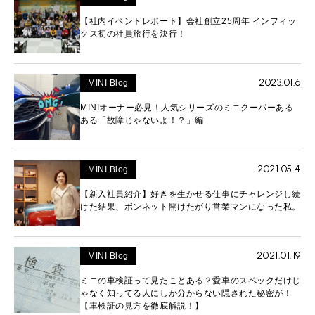
【社内イベントレポート】会社創立25周年 インフィッ
クス初の社員旅行を決行！
2023.01.6
MINI Blog
MINIオーナー必見！人気シリーズのミニクーパーある
ある「故障じゃないよ！？」編
2021.05.4
MINI Blog
【新入社員紹介】好きを生かせる仕事にチャレンジし続
けた結果、ボンネット開けたがり営業マンになった私。
2021.01.19
MINI Blog
ミニの車検証って見たことある？愛車のスペックだけじ
ゃなく知ってる人にしか分からない隠された秘密が！
【車検証の見方を徹底解説！】