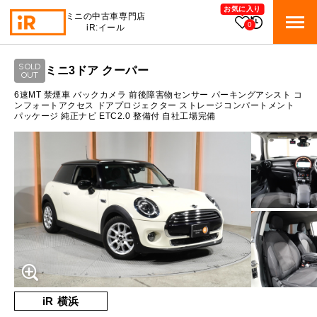
お気に入り
ミニの中古車専門店
0
iR:イール
ローン参考価格
SOLD
ミニ3ドア クーパー
BMW MINI
OUT
BMWミニ 在庫検索
通常ローンの場合
6速MT 禁煙車 バックカメラ 前後障害物センサー パーキングアシスト コ
ンフォートアクセス ドアプロジェクター ストレージコンパートメント
パッケージ 純正ナビ ETC2.0 整備付 自社工場完備
ROVER MINI
2
ローバーミニ 在庫検索
月々支払額
万円
総支払額
293.1
万円
TRADE
買取
10:00～18:00
頭金
30
万円
営業時間
月曜日（祝日の場合は火曜日）
MAINTENANCE
定休日
TOP
メンテナンス
支払回数
84
回
ボーナス支払回数/年
2
回
iRの買取が他社よりも高い理由
BLOG & MEDIA
TOP
ブログ＆メディア
売却手順
BMWミニ メンテナンス
内訳
MINI KNOWLEDGE
TOP
ミニナレッジ
必要書類
iR 横浜
ローバーミニ メンテナンス
1回目
25,109
円
買取Q&A