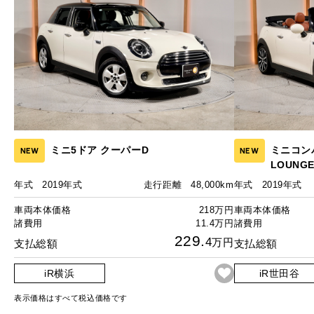
ミニ5ドア クーパーD
ミニコン
NEW
NEW
LOUNGE 
年式
2019年式
走行距離
48,000km
年式
2019年式
車両本体価格
218万円
車両本体価格
諸費用
11.4万円
諸費用
229.
4
万円
支払総額
支払総額
iR横浜
iR世田谷
表示価格はすべて税込価格です