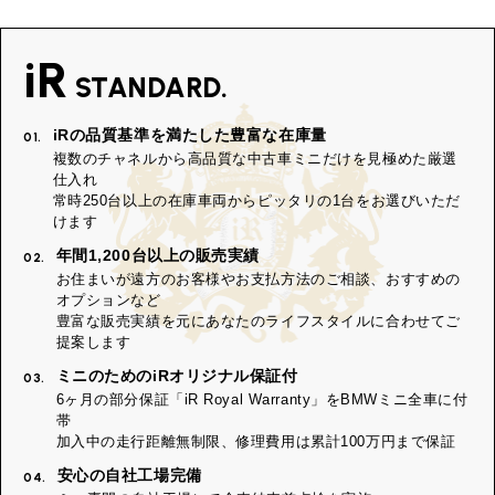
iR
STANDARD.
iRの品質基準を満たした豊富な在庫量
01.
複数のチャネルから高品質な中古車ミニだけを見極めた厳選
仕入れ
常時250台以上の在庫車両からピッタリの1台をお選びいただ
けます
年間1,200台以上の販売実績
02.
お住まいが遠方のお客様やお支払方法のご相談、おすすめの
オプションなど
豊富な販売実績を元にあなたのライフスタイルに合わせてご
提案します
ミニのためのiRオリジナル保証付
03.
6ヶ月の部分保証「iR Royal Warranty」をBMWミニ全車に付
帯
加入中の走行距離無制限、修理費用は累計100万円まで保証
安心の自社工場完備
04.