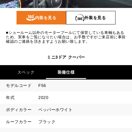
1回目
13,737
円
2回目以降
13,700
円
内装を見る
外装を見る
ボーナス月追加額
70,000
円
■ショールーム以外のモータープールにて保管している車輌もある
ボーナス月数
14
回
ため、実車をご覧になりたい場合は、お手数ですがご来店前に事前
確認のご連絡を頂きますようお願い致します。
ミニ3ドア クーパー
スペック
装備仕様
モデルコード
F56
年式
2020
ボディカラー
ペッパーホワイト
ルーフカラー
ブラック