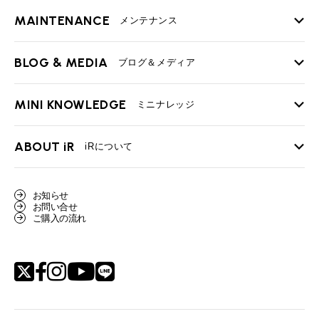
MAINTENANCE
TOP
メンテナンス
iRの買取が他社よりも高い理由
BLOG & MEDIA
TOP
ブログ＆メディア
売却手順
BMWミニ メンテナンス
MINI KNOWLEDGE
TOP
ミニナレッジ
必要書類
ローバーミニ メンテナンス
買取Q&A
MINI Blog
スタッフブログ
ABOUT iR
TOP
iRについて
最近の修理実績
iRで愛車を売却されたお客様の声
User's Voice
購入者様の声
BMWミニナレッジ
会社概要
BMWミニ買取査定依頼
お知らせ
Part's Report
パーツ販売のご案内
ローバーミニナレッジ
お問い合せ
スタッフ紹介
ローバーミニ買取査定依頼
ご購入の流れ
Movie
動画一覧
MAP
リクルート