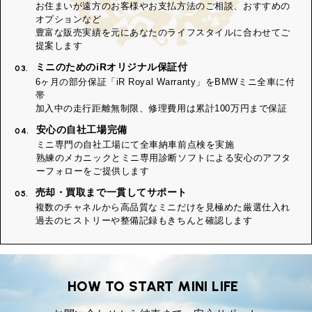
お住まいが遠方のお客様やお支払方法のご相談、おすすめの
オプションなど
豊富な販売実績を元にあなたのライフスタイルに合わせてご
提案します
ミニのためのiRオリジナル保証付
03.
6ヶ月の部分保証「iR Royal Warranty」をBMWミニ全車に付
帯
加入中の走行距離無制限、修理費用は累計100万円まで保証
安心の自社工場完備
04.
ミニ専門の自社工場にて全車納車前点検を実施
熟練のメカニックとミニ専用診断ソフトによる安心のアフタ
ーフォローをご提供します
売却・買取まで一貫してサポート
05.
複数のチャネルから高品質なミニだけを見極めた厳選仕入れ
過去のヒストリーや整備記録もきちんと確認します
HOW TO START MINI LIFE