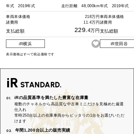
年式
2019年式
走行距離
48,000km
年式
2019年式
車両本体価格
218万円
車両本体価格
諸費用
11.4万円
諸費用
229.
4
万円
支払総額
支払総額
iR横浜
iR世田谷
表示価格はすべて税込価格です
iR
STANDARD.
iRの品質基準を満たした豊富な在庫量
01.
複数のチャネルから高品質な中古車ミニだけを見極めた厳選
仕入れ
常時250台以上の在庫車両からピッタリの1台をお選びいただ
けます
年間1,200台以上の販売実績
02.