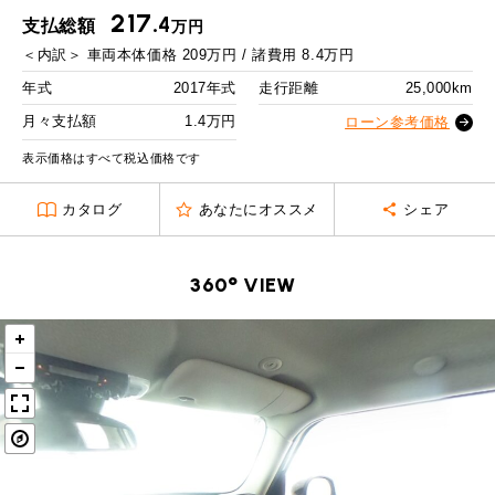
MINI Blog
スタッフブログ
ABOUT iR
TOP
217.
iRについて
最近の修理実績
2回目以降
19,000
円
4
支払総額
万円
iRで愛車を売却されたお客様の声
User's Voice
購入者様の声
＜内訳＞
車両本体価格
209
万円 / 諸費用
8.4
万円
ボーナス月追加額
50,000
円
BMWミニナレッジ
RECRUIT
会社概要
採用情報
BMWミニ買取査定依頼
年式
2017年式
走行距離
25,000km
Part's Report
パーツ販売のご案内
ボーナス月数
14
回
ローバーミニナレッジ
月々支払額
1.4万円
スタッフ紹介
ローン参考価格
ローバーミニ買取査定依頼
残価ローンの場合
Movie
動画一覧
お知らせ
プライバシーポリシー
表示価格はすべて税込価格です
MAP
1.4
お問い合わせ
サイトマップ
月々支払額
万円
カタログ
あなたにオススメ
シェア
リクルート
総支払額
270.2
万円
360° VIEW
頭金
30
万円
残価
55
万円
支払回数
84
回
ボーナス支払回数/年
2
回
BMW MINI
ROVER MINI
サービス工場
サービス工場
工場
TEL
買取
購入相談
iR TECH FACTORY
iR MAKERS
お問い合わせ
MAP
査定依頼
来店予約
内訳