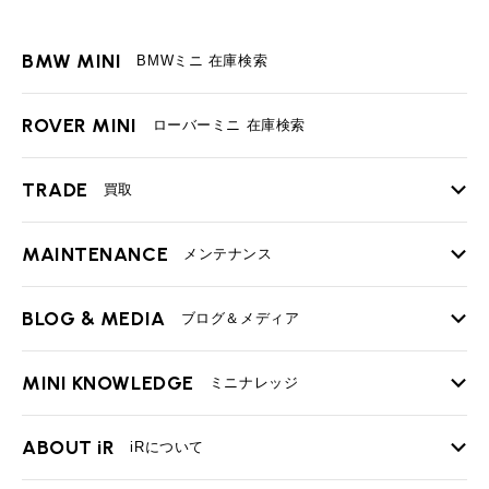
BMW MINI
BMWミニ 在庫検索
ROVER MINI
ローバーミニ 在庫検索
TRADE
買取
MAINTENANCE
TOP
メンテナンス
iRの買取が他社よりも高い理由
BLOG & MEDIA
TOP
ブログ＆メディア
売却手順
BMWミニ メンテナンス
MINI KNOWLEDGE
TOP
ミニナレッジ
必要書類
ローバーミニ メンテナンス
買取Q&A
MINI Blog
スタッフブログ
ABOUT iR
TOP
iRについて
最近の修理実績
iRで愛車を売却されたお客様の声
User's Voice
購入者様の声