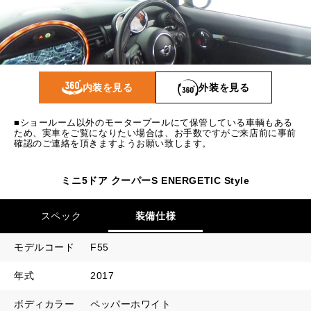
1回目
15,804
円
2回目以降
13,700
円
ボーナス月追加額
50,000
円
ボーナス月数
14
回
内装を見る
外装を見る
■ショールーム以外のモータープールにて保管している車輌もある
ため、実車をご覧になりたい場合は、お手数ですがご来店前に事前
確認のご連絡を頂きますようお願い致します。
ミニ5ドア クーパーS ENERGETIC Style
スペック
装備仕様
モデルコード
F55
年式
2017
ボディカラー
ペッパーホワイト