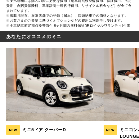
※支払総額には購入の際に必要な費用（納車前点検整備費用、保証費用、法定
費用、自賠責保険料、車庫証明手続代行費用、リサイクル料金など）が全て含
まれています。
※掲載月現在、在庫店舗での登録（届出）、店頭納車での価格となります。
※お客さまのご要望に基づくオプションなどの費用は別途申し受けます。
※全車納車前定期点検整備付 6ヶ月間の無料保証(iRロイヤルワランティ)付帯
あなたにオススメのミニ
ミニ5ドア クーパーD
ミニコン
NEW
NEW
LOUNGE 