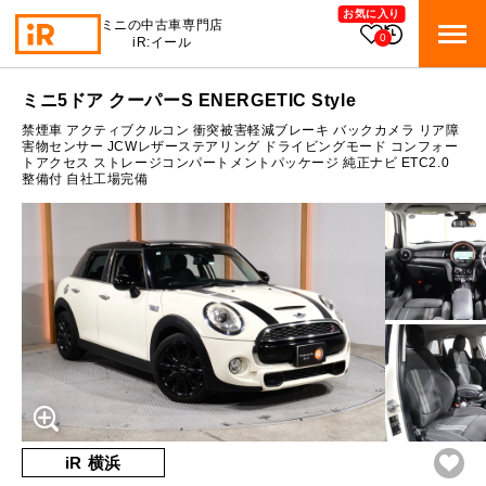
お気に入り
ミニの中古車専門店
0
iR:イール
ローン参考価格
ミニ5ドア クーパーS ENERGETIC Style
BMW MINI
BMWミニ 在庫検索
禁煙車 アクティブクルコン 衝突被害軽減ブレーキ バックカメラ リア障
通常ローンの場合
害物センサー JCWレザーステアリング ドライビングモード コンフォー
トアクセス ストレージコンパートメントパッケージ 純正ナビ ETC2.0
ROVER MINI
1.9
整備付 自社工場完備
ローバーミニ 在庫検索
月々支払額
万円
総支払額
259.8
万円
TRADE
買取
10:00～18:00
頭金
30
万円
営業時間
月曜日（祝日の場合は火曜日）
MAINTENANCE
定休日
TOP
メンテナンス
支払回数
84
回
ボーナス支払回数/年
2
回
iRの買取が他社よりも高い理由
BLOG & MEDIA
TOP
ブログ＆メディア
売却手順
BMWミニ メンテナンス
内訳
MINI KNOWLEDGE
TOP
ミニナレッジ
必要書類
iR 横浜
ローバーミニ メンテナンス
1回目
21,394
円
買取Q&A