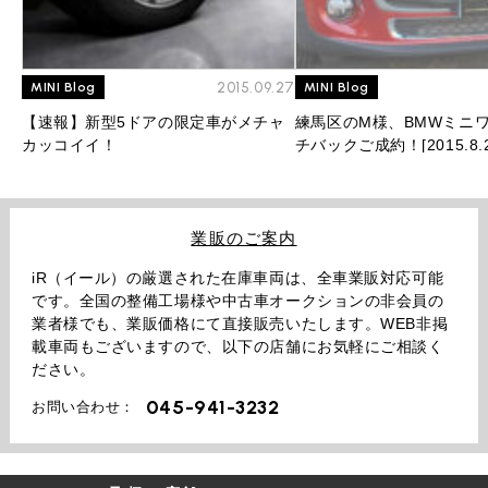
2015.09.27
MINI Blog
MINI Blog
【速報】新型5ドアの限定車がメチャ
練馬区のM様、BMWミニワ
カッコイイ！
チバックご成約！[2015.8.2
業販のご案内
iR（イール）の厳選された在庫車両は、全車業販対応可能
です。全国の整備工場様や中古車オークションの非会員の
業者様でも、業販価格にて直接販売いたします。WEB非掲
載車両もございますので、以下の店舗にお気軽にご相談く
ださい。
045-941-3232
お問い合わせ：