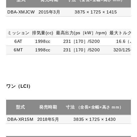
DBA-XMJCW
2015年3月
3875 × 1725 × 1415
ミッション
排気量(cc)
最高出力(ps［kW］/rpm)
最大トルク(Nm
6AT
1998cc
231［170］/5200
16.6（JC
6MT
1998cc
231［170］/5200
320/1250
ワン（LCI）
型式
発売時期
寸法
駆
（全長×全幅×高さ mm）
DBA-XR15M
2018年5月
3835 × 1725 × 1430