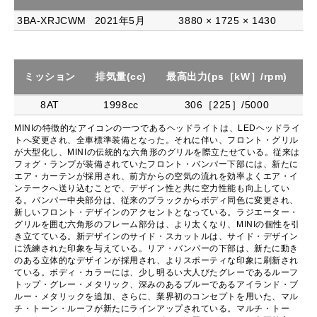
3BA-XRJCWM
2021年5月
3880 × 1725 × 1430
ミッション
排気量(cc)
最高出力(ps［kW］/rpm)
最
8AT
1998cc
306［225］/5000
MINIの特徴的なアイコンの一つであるヘッドライトは、LEDヘッドライ
トへ変更され、全車標準装備となった。それに伴い、フロント・グリル
が大型化し、MINIの伝統的な六角形のグリルを際立たせている。従来は
フォグ・ランプが装備されていたフロント・バンパー下部には、新たに
エア・カーテンが採用され、前方からの空気の流れを効率よくエア・イ
ンテークへ送り込むことで、デザイン性と共に空力性能も向上してい
る。バンパー中央部分は、従来のブラックからボディ同色に変更され、
新しいフロント・デザインのアクセントとなっている。ラジエーター・
グリルを囲む六角形のフレーム部分は、より太くなり、MINIの個性を引
き立てている。新デザインのサイド・スカットルは、サイド・デザイン
に洗練された印象を与えている。リア・バンパーの下部は、新たに動き
のある立体的なデザインが採用され、よりスポーティな印象に刷新され
ている。ボディ・カラーには、少し明るい大人びたグレーであるルーフ
トップ・グレー・メタリック、深みのあるブルーであるアイランド・ブ
ルー・メタリックを追加、さらに、業界初のコンセプトを用いた、マル
チ・トーン・ルーフが新たにラインアップされている。マルチ・トー