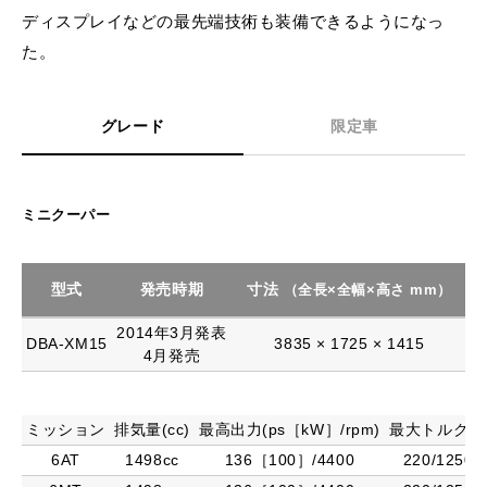
ディスプレイなどの最先端技術も装備できるようになっ
た。
グレード
限定車
ミニクーパー
型式
発売時期
寸法
（全長×全幅×高さ mm）
2014年3月発表
DBA-XM15
3835 × 1725 × 1415
4月発売
ミッション
排気量(cc)
最高出力(ps［kW］/rpm)
最大トルク(Nm
6AT
1498cc
136［100］/4400
220/1250