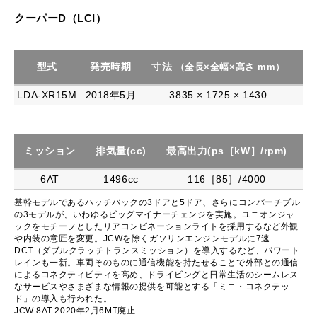
クーパーD（LCI）
型式
発売時期
寸法
駆
（全長×全幅×高さ mm）
LDA-XR15M
2018年5月
3835 × 1725 × 1430
ミッション
排気量(cc)
最高出力(ps［kW］/rpm)
最
6AT
1496cc
116［85］/4000
基幹モデルであるハッチバックの3ドアと5ドア、さらにコンバーチブル
の3モデルが、いわゆるビッグマイナーチェンジを実施。ユニオンジャ
ックをモチーフとしたリアコンビネーションライトを採用するなど外観
や内装の意匠を変更。JCWを除くガソリンエンジンモデルに7速
DCT（ダブルクラッチトランスミッション）を導入するなど、パワート
レインも一新。車両そのものに通信機能を持たせることで外部との通信
によるコネクティビティを高め、ドライビングと日常生活のシームレス
なサービスやさまざまな情報の提供を可能とする「ミニ・コネクテッ
ド」の導入も行われた。
JCW 8AT 2020年2月6MT廃止