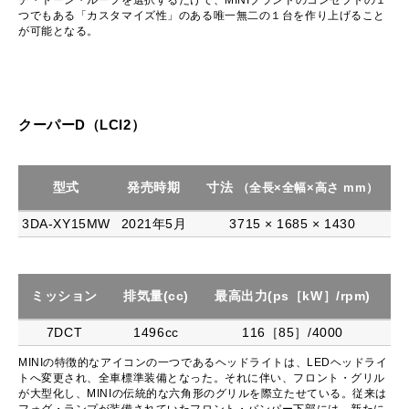
チ・トーン・ルーフを選択するだけで、MINIブランドのコンセプトの１
つでもある「カスタマイズ性」のある唯一無二の１台を作り上げること
が可能となる。
クーパーD（LCI2）
型式
発売時期
寸法
（全長×全幅×高さ mm）
3DA-XY15MW
2021年5月
3715 × 1685 × 1430
ミッション
排気量(cc)
最高出力(ps［kW］/rpm)
最
7DCT
1496cc
116［85］/4000
MINIの特徴的なアイコンの一つであるヘッドライトは、LEDヘッドライ
トへ変更され、全車標準装備となった。それに伴い、フロント・グリル
が大型化し、MINIの伝統的な六角形のグリルを際立たせている。従来は