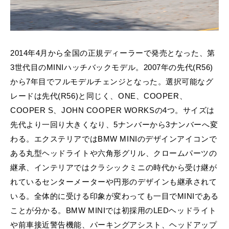
MINI Blog
スタッフブログ
ABOUT iR
TOP
iRについて
最近の修理実績
iRで愛車を売却されたお客様の声
User's Voice
購入者様の声
BMWミニナレッジ
RECRUIT
会社概要
採用情報
BMWミニ買取査定依頼
Part's Report
パーツ販売のご案内
ローバーミニナレッジ
2014年4月から全国の正規ディーラーで発売となった、第
スタッフ紹介
ローバーミニ買取査定依頼
3世代目のMINIハッチバックモデル。2007年の先代(R56)
Movie
動画一覧
お知らせ
プライバシーポリシー
MAP
から7年目でフルモデルチェンジとなった。選択可能なグ
お問い合わせ
サイトマップ
レードは先代(R56)と同じく、ONE、COOPER、
リクルート
COOPER S、JOHN COOPER WORKSの4つ。サイズは
先代より一回り大きくなり、5ナンバーから3ナンバーへ変
わる。エクステリアではBMW MINIのデザインアイコンで
ある丸型ヘッドライトや六角形グリル、クロームパーツの
継承、インテリアではクラシックミニの時代から受け継が
れているセンターメーターや円形のデザインも継承されて
BMW MINI
ROVER MINI
サービス工場
サービス工場
いる。全体的に受ける印象が変わっても一目でMINIである
工場
TEL
買取
購入相談
iR TECH FACTORY
iR MAKERS
お問い合わせ
MAP
査定依頼
来店予約
ことが分かる。BMW MINIでは初採用のLEDヘッドライト
や前車接近警告機能、パーキングアシスト、ヘッドアップ