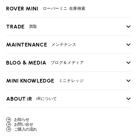
ROVER MINI
ローバーミニ 在庫検索
TRADE
買取
MAINTENANCE
TOP
メンテナンス
iRの買取が他社よりも高い理由
BLOG & MEDIA
TOP
ブログ＆メディア
売却手順
BMWミニ メンテナンス
MINI KNOWLEDGE
TOP
ミニナレッジ
必要書類
ローバーミニ メンテナンス
買取Q&A
MINI Blog
スタッフブログ
ABOUT iR
TOP
iRについて
最近の修理実績
iRで愛車を売却されたお客様の声
User's Voice
購入者様の声
BMWミニナレッジ
会社概要
BMWミニ買取査定依頼
お知らせ
Part's Report
パーツ販売のご案内
ローバーミニナレッジ
お問い合せ
スタッフ紹介
ローバーミニ買取査定依頼
ご購入の流れ
Movie
動画一覧