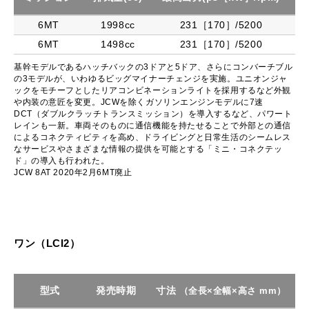
6MT
1998cc
231［170］/5200
6MT
1498cc
231［170］/5200
基幹モデルであるハッチバックの3ドアと5ドア、さらにコンバーチブル
の3モデルが、いわゆるビッグマイナーチェンジを実施。ユニオンジャ
ックをモチーフとしたリアコンビネーションライトを採用するなど外観
や内装の意匠を変更。JCWを除くガソリンエンジンモデルに7速
DCT（ダブルクラッチトランスミッション）を導入するなど、パワート
レインも一新。車両そのものに通信機能を持たせることで外部との通信
によるコネクティビティを高め、ドライビングと日常生活のシームレス
なサービスやさまざまな情報の提供を可能とする「ミニ・コネクテッ
ド」の導入も行われた。
JCW 8AT 2020年2月6MT廃止
ワン（LCI2）
型式
発売時期
寸法
（全長×全幅×高さ mm）