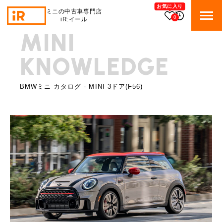
お気に入り
ミニの中古車専門店
0
iR:イール
MINI
BMW MINI
BMWミニ 在庫検索
KNOWLEDGE
ROVER MINI
ローバーミニ 在庫検索
BMWミニ カタログ - MINI 3ドア(F56)
TRADE
買取
MAINTENANCE
TOP
メンテナンス
iRの買取が他社よりも高い理由
BLOG & MEDIA
TOP
ブログ＆メディア
売却手順
BMWミニ メンテナンス
MINI KNOWLEDGE
TOP
ミニナレッジ
必要書類
ローバーミニ メンテナンス
買取Q&A