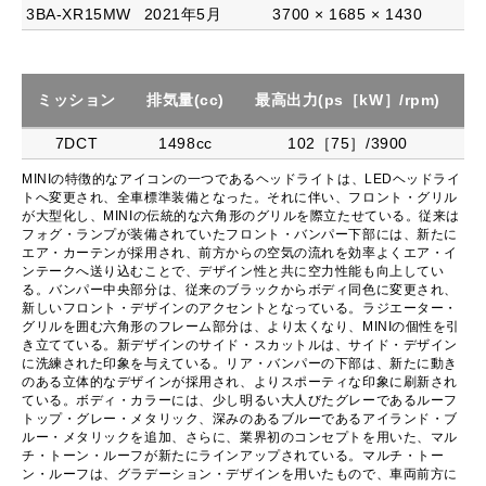
3BA-XR15MW
2021年5月
3700 × 1685 × 1430
ミッション
排気量(cc)
最高出力(ps［kW］/rpm)
最
7DCT
1498cc
102［75］/3900
MINIの特徴的なアイコンの一つであるヘッドライトは、LEDヘッドライ
トへ変更され、全車標準装備となった。それに伴い、フロント・グリル
が大型化し、MINIの伝統的な六角形のグリルを際立たせている。従来は
フォグ・ランプが装備されていたフロント・バンパー下部には、新たに
エア・カーテンが採用され、前方からの空気の流れを効率よくエア・イ
ンテークへ送り込むことで、デザイン性と共に空力性能も向上してい
る。バンパー中央部分は、従来のブラックからボディ同色に変更され、
新しいフロント・デザインのアクセントとなっている。ラジエーター・
グリルを囲む六角形のフレーム部分は、より太くなり、MINIの個性を引
き立てている。新デザインのサイド・スカットルは、サイド・デザイン
に洗練された印象を与えている。リア・バンパーの下部は、新たに動き
のある立体的なデザインが採用され、よりスポーティな印象に刷新され
ている。ボディ・カラーには、少し明るい大人びたグレーであるルーフ
トップ・グレー・メタリック、深みのあるブルーであるアイランド・ブ
ルー・メタリックを追加、さらに、業界初のコンセプトを用いた、マル
チ・トーン・ルーフが新たにラインアップされている。マルチ・トー
ン・ルーフは、グラデーション・デザインを用いたもので、車両前方に