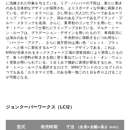
に洗練された印象を与えている。リア・バンパーの下部は、新たに動き
のある立体的なデザインが採用され、よりスポーティな印象に刷新され
ている。ボディ・カラーには、少し明るい大人びたグレーであるルーフ
トップ・グレー・メタリック、深みのあるブルーであるアイランド・ブ
ルー・メタリックを追加、さらに、業界初のコンセプトを用いた、マル
チ・トーン・ルーフが新たにラインアップされている。マルチ・トー
ン・ルーフは、グラデーション・デザインを用いたもので、車両前方に
は深みのある「ソール・ブルー」、中央部分に移動するにつれ明るい
「パーリー・アクア」、さらに後方部分は濃い色「ジェット・ブラッ
ク」へと徐々に変化するルーフ・カラー・デザインである。これは、
MINIが生産されるオックスフォード工場の塗装技術により実現したもの
で、各々の塗料が乾ききる前に塗り重ねていくウェット・オン・ウェッ
ト塗装が用いられている。１台１台で微妙に表情が変化するため、マル
チ・トーン・ルーフを選択するだけで、MINIブランドのコンセプトの１
つでもある「カスタマイズ性」のある唯一無二の１台を作り上げること
が可能となる。
ジョンクーパーワークス（LCI2）
型式
発売時期
寸法
（全長×全幅×高さ mm）