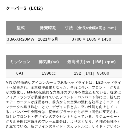
クーパーS（LCI2）
型式
発売時期
寸法
（全長×全幅×高さ mm）
3BA-XR20MW
2021年5月
3700 × 1685 × 1430
ミッション
排気量(cc)
最高出力(ps［kW］/rpm)
最
6AT
1998cc
192［141］//5000
MINIの特徴的なアイコンの一つであるヘッドライトは、LEDヘッドライ
トへ変更され、全車標準装備となった。それに伴い、フロント・グリル
が大型化し、MINIの伝統的な六角形のグリルを際立たせている。従来は
フォグ・ランプが装備されていたフロント・バンパー下部には、新たに
エア・カーテンが採用され、前方からの空気の流れを効率よくエア・イ
ンテークへ送り込むことで、デザイン性と共に空力性能も向上してい
る。バンパー中央部分は、従来のブラックからボディ同色に変更され、
新しいフロント・デザインのアクセントとなっている。ラジエーター・
グリルを囲む六角形のフレーム部分は、より太くなり、MINIの個性を引
き立てている。新デザインのサイド・スカットルは、サイド・デザイン