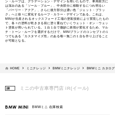
ン・ルーフは、グラデーション・デザインを用いたもので、車両前方に
は深みのある「ソール・ブルー」、中央部分に移動するにつれ明るい
「パーリー・アクア」、さらに後方部分は濃い色「ジェット・ブラッ
ク」へと徐々に変化するルーフ・カラー・デザインである。これは、
MINIが生産されるオックスフォード工場の塗装技術により実現したもの
で、各々の塗料が乾ききる前に塗り重ねていくウェット・オン・ウェッ
ト塗装が用いられている。１台１台で微妙に表情が変化するため、マル
チ・トーン・ルーフを選択するだけで、MINIブランドのコンセプトの１
つでもある「カスタマイズ性」のある唯一無二の１台を作り上げること
が可能となる。
HOME
ミニナレッジ
BMWミニナレッジ
BMWミニ カタログ
ミニの中古車専門店 iR(イール)
BMW MINI
BMWミニ 在庫検索