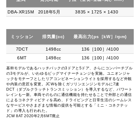
DBA-XR15M
2018年5月
3835 × 1725 × 1430
ミッション
排気量(cc)
最高出力(ps［kW］/rpm)
最
7DCT
1498cc
136［100］/4100
6MT
1498cc
136［100］/4100
基幹モデルであるハッチバックの3ドアと5ドア、さらにコンバーチブル
の3モデルが、いわゆるビッグマイナーチェンジを実施。ユニオンジャ
ックをモチーフとしたリアコンビネーションライトを採用するなど外観
や内装の意匠を変更。JCWを除くガソリンエンジンモデルに7速
DCT（ダブルクラッチトランスミッション）を導入するなど、パワート
レインも一新。車両そのものに通信機能を持たせることで外部との通信
によるコネクティビティを高め、ドライビングと日常生活のシームレス
なサービスやさまざまな情報の提供を可能とする「ミニ・コネクテッ
ド」の導入も行われた。
JCW 8AT 2020年2月6MT廃止