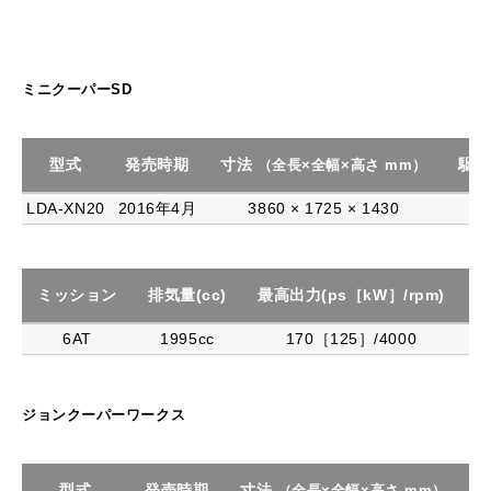
ミニクーパーSD
型式
発売時期
寸法
駆動
（全長×全幅×高さ mm）
LDA-XN20
2016年4月
3860 × 1725 × 1430
F
ミッション
排気量(cc)
最高出力(ps［kW］/rpm)
最
6AT
1995cc
170［125］/4000
ジョンクーパーワークス
型式
発売時期
寸法
（全長×全幅×高さ mm）