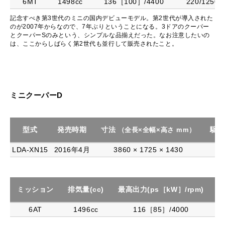
6MT
1498cc
136［100］/4400
220/1250
記念すべき第3世代のミニの国内デビューモデル。第2世代が導入された
のが2007年からなので、7年ぶりということになる。3ドアのクーパー
とクーパーSのみという、シンプルな品揃えだった。なお注意したいの
は、ここからしばらく第2世代も並行して販売されたこと。
ミニクーパーD
型式
発売時期
寸法
駆動
（全長×全幅×高さ mm）
LDA-XN15
2016年4月
3860 × 1725 × 1430
F
ミッション
排気量(cc)
最高出力(ps［kW］/rpm)
最
6AT
1496cc
116［85］/4000