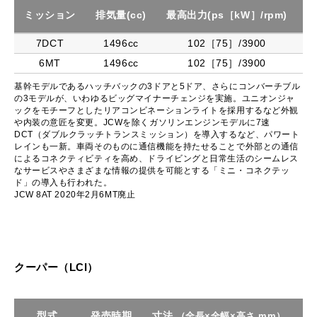
ミッション
排気量(cc)
最高出力(ps［kW］/rpm)
最
7DCT
1496cc
102［75］/3900
6MT
1496cc
102［75］/3900
基幹モデルであるハッチバックの3ドアと5ドア、さらにコンバーチブル
の3モデルが、いわゆるビッグマイナーチェンジを実施。ユニオンジャ
ックをモチーフとしたリアコンビネーションライトを採用するなど外観
や内装の意匠を変更。JCWを除くガソリンエンジンモデルに7速
DCT（ダブルクラッチトランスミッション）を導入するなど、パワート
レインも一新。車両そのものに通信機能を持たせることで外部との通信
によるコネクティビティを高め、ドライビングと日常生活のシームレス
なサービスやさまざまな情報の提供を可能とする「ミニ・コネクテッ
ド」の導入も行われた。
JCW 8AT 2020年2月6MT廃止
クーパー（LCI）
型式
発売時期
寸法
駆
（全長×全幅×高さ mm）