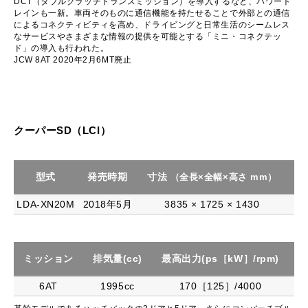
DCT（ダブルクラッチトランスミッション）を導入するなど、パワート
レインも一新。車両そのものに通信機能を持たせることで外部との通信
によるコネクティビティを高め、ドライビングと日常生活のシームレス
なサービスやさまざまな情報の提供を可能とする「ミニ・コネクテッ
ド」の導入も行われた。
JCW 8AT 2020年2月6MT廃止
クーパーSD（LCI）
型式
発売時期
寸法
駆
（全長×全幅×高さ mm）
LDA-XN20M
2018年5月
3835 × 1725 × 1430
ミッション
排気量(cc)
最高出力(ps［kW］/rpm)
最
6AT
1995cc
170［125］/4000