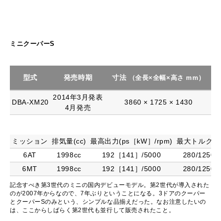
ミニクーパーS
型式
発売時期
寸法
（全長×全幅×高さ mm）
2014年3月発表
DBA-XM20
3860 × 1725 × 1430
4月発売
ミッション
排気量(cc)
最高出力(ps［kW］/rpm)
最大トルク(Nm
6AT
1998cc
192［141］/5000
280/1250
6MT
1998cc
192［141］/5000
280/1250
記念すべき第3世代のミニの国内デビューモデル。第2世代が導入された
のが2007年からなので、7年ぶりということになる。3ドアのクーパー
とクーパーSのみという、シンプルな品揃えだった。なお注意したいの
は、ここからしばらく第2世代も並行して販売されたこと。