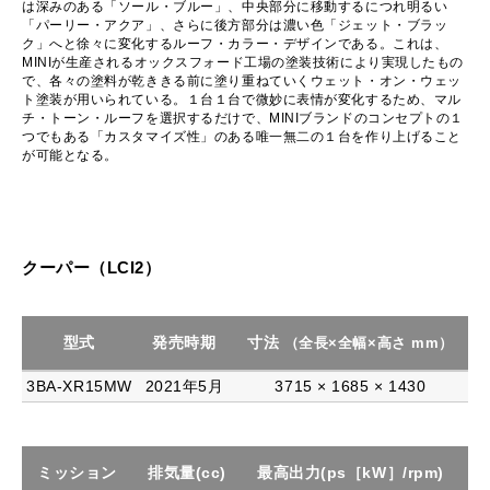
は深みのある「ソール・ブルー」、中央部分に移動するにつれ明るい
「パーリー・アクア」、さらに後方部分は濃い色「ジェット・ブラッ
ク」へと徐々に変化するルーフ・カラー・デザインである。これは、
MINIが生産されるオックスフォード工場の塗装技術により実現したもの
で、各々の塗料が乾ききる前に塗り重ねていくウェット・オン・ウェッ
ト塗装が用いられている。１台１台で微妙に表情が変化するため、マル
チ・トーン・ルーフを選択するだけで、MINIブランドのコンセプトの１
つでもある「カスタマイズ性」のある唯一無二の１台を作り上げること
が可能となる。
クーパー（LCI2）
型式
発売時期
寸法
（全長×全幅×高さ mm）
3BA-XR15MW
2021年5月
3715 × 1685 × 1430
ミッション
排気量(cc)
最高出力(ps［kW］/rpm)
最