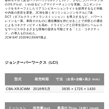
基幹モデルであるハッチバックの3ドアと5ドア、さらにコンバーチブル
の3モデルが、いわゆるビッグマイナーチェンジを実施。ユニオンジャ
ックをモチーフとしたリアコンビネーションライトを採用するなど外観
や内装の意匠を変更。JCWを除くガソリンエンジンモデルに7速
DCT（ダブルクラッチトランスミッション）を導入するなど、パワート
レインも一新。車両そのものに通信機能を持たせることで外部との通信
によるコネクティビティを高め、ドライビングと日常生活のシームレス
なサービスやさまざまな情報の提供を可能とする「ミニ・コネクテッ
ド」の導入も行われた。
JCW 8AT 2020年2月6MT廃止
ジョンクーパーワークス（LCI）
型式
発売時期
寸法
（全長×全幅×高さ mm）
CBA-XRJCWM
2018年5月
3835 × 1725 × 1430
ミッション
排気量(cc)
最高出力(ps［kW］/rpm)
最