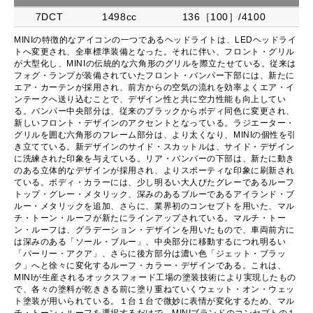
7DCT
1498cc
136［100］/4100
MINIの特徴的なアイコンの一つであるヘッドライトは、LEDヘッドライ
トへ変更され、全車標準装備となった。それに伴い、フロント・グリル
が大型化し、MINIの伝統的な六角形のグリルを際立たせている。従来は
フォグ・ランプが装備されていたフロント・バンパー下部には、新たに
エア・カーテンが採用され、前方からの空気の流れを効率よくエア・イ
ンテークへ送り込むことで、デザイン性と共に空力性能も向上してい
る。バンパー中央部分は、従来のブラックからボディ同色に変更され、
新しいフロント・デザインのアクセントとなっている。ラジエーター・
グリルを囲む六角形のフレーム部分は、より太くなり、MINIの個性を引
き立てている。新デザインのサイド・スカットルは、サイド・デザイン
に洗練された印象を与えている。リア・バンパーの下部は、新たに動き
のある立体的なデザインが採用され、よりスポーティな印象に刷新され
ている。ボディ・カラーには、少し明るい大人びたグレーであるルーフ
トップ・グレー・メタリック、深みのあるブルーであるアイランド・ブ
ルー・メタリックを追加、さらに、業界初のコンセプトを用いた、マル
チ・トーン・ルーフが新たにラインアップされている。マルチ・トー
ン・ルーフは、グラデーション・デザインを用いたもので、車両前方に
は深みのある「ソール・ブルー」、中央部分に移動するにつれ明るい
「パーリー・アクア」、さらに後方部分は濃い色「ジェット・ブラッ
ク」へと徐々に変化するルーフ・カラー・デザインである。これは、
MINIが生産されるオックスフォード工場の塗装技術により実現したもの
で、各々の塗料が乾ききる前に塗り重ねていくウェット・オン・ウェッ
ト塗装が用いられている。１台１台で微妙に表情が変化するため、マル