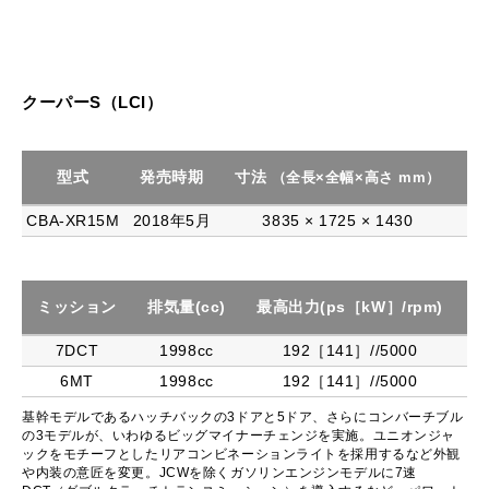
クーパーS（LCI）
型式
発売時期
寸法
駆
（全長×全幅×高さ mm）
CBA-XR15M
2018年5月
3835 × 1725 × 1430
ミッション
排気量(cc)
最高出力(ps［kW］/rpm)
最
7DCT
1998cc
192［141］//5000
6MT
1998cc
192［141］//5000
基幹モデルであるハッチバックの3ドアと5ドア、さらにコンバーチブル
の3モデルが、いわゆるビッグマイナーチェンジを実施。ユニオンジャ
ックをモチーフとしたリアコンビネーションライトを採用するなど外観
や内装の意匠を変更。JCWを除くガソリンエンジンモデルに7速