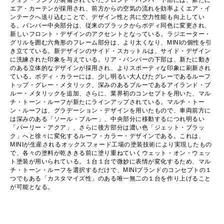
フォグ・ランプが装備されていたフロント・バンパー下部には、新たに
エア・カーテンが採用され、前方からの空気の流れを効率よくエア・イ
ンテークへ送り込むことで、デザイン性と共に空力性能も向上してい
る。バンパー中央部分は、従来のブラックからボディ同色に変更され、
新しいフロント・デザインのアクセントとなっている。ラジエーター・
グリルを囲む六角形のフレーム部分は、より太くなり、MINIの個性を引
き立てている。新デザインのサイド・スカットルは、サイド・デザイン
に洗練された印象を与えている。リア・バンパーの下部は、新たに動き
のある立体的なデザインが採用され、よりスポーティな印象に刷新され
ている。ボディ・カラーには、少し明るい大人びたグレーであるルーフ
トップ・グレー・メタリック、深みのあるブルーであるアイランド・ブ
ルー・メタリックを追加、さらに、業界初のコンセプトを用いた、マル
チ・トーン・ルーフが新たにラインアップされている。マルチ・トー
ン・ルーフは、グラデーション・デザインを用いたもので、車両前方に
は深みのある「ソール・ブルー」、中央部分に移動するにつれ明るい
「パーリー・アクア」、さらに後方部分は濃い色「ジェット・ブラッ
ク」へと徐々に変化するルーフ・カラー・デザインである。これは、
MINIが生産されるオックスフォード工場の塗装技術により実現したもの
で、各々の塗料が乾ききる前に塗り重ねていくウェット・オン・ウェッ
ト塗装が用いられている。１台１台で微妙に表情が変化するため、マル
チ・トーン・ルーフを選択するだけで、MINIブランドのコンセプトの１
つでもある「カスタマイズ性」のある唯一無二の１台を作り上げること
が可能となる。