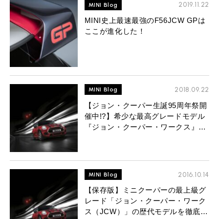
MINI Blog
スタッフブログ
2019.11.22
MINI Blog
ABOUT iR
TOP
iRについて
最近の修理実績
iRで愛車を売却されたお客様の声
MINI史上最速最強のF56JCW GPは
User's Voice
購入者様の声
BMWミニナレッジ
ここが進化した！
RECRUIT
会社概要
採用情報
BMWミニ買取査定依頼
Part's Report
パーツ販売のご案内
ローバーミニナレッジ
スタッフ紹介
ローバーミニ買取査定依頼
Movie
動画一覧
お知らせ
プライバシーポリシー
MAP
お問い合わせ
サイトマップ
2018.09.22
MINI Blog
リクルート
【ジョン・クーパー生誕95周年祭開
催中!?】希少な最高グレードモデル
『ジョン・クーパー・ワークス』を
大量入庫中！
2016.10.14
MINI Blog
BMW MINI
ROVER MINI
サービス工場
サービス工場
【保存版】ミニクーパーの最上級グ
工場
TEL
買取
購入相談
レード「ジョン・クーパー・ワーク
iR TECH FACTORY
iR MAKERS
お問い合わせ
MAP
査定依頼
来店予約
ス（JCW）」の歴代モデルを徹底比