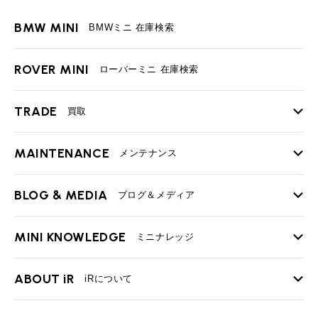
BMW MINI
BMWミニ 在庫検索
ROVER MINI
ローバーミニ 在庫検索
TRADE
買取
MAINTENANCE
TOP
メンテナンス
iRの買取が他社よりも高い理由
BLOG & MEDIA
TOP
ブログ＆メディア
売却手順
BMWミニ メンテナンス
MINI KNOWLEDGE
TOP
ミニナレッジ
必要書類
ローバーミニ メンテナンス
買取Q&A
MINI Blog
スタッフブログ
ABOUT iR
TOP
iRについて
最近の修理実績
iRで愛車を売却されたお客様の声
User's Voice
購入者様の声
BMWミニナレッジ