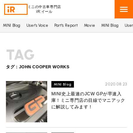
ミニの中古車専門店
iR:イール
MINI Blog
User's Voice
Part's Report
Movie
MINI Blog
User
BMW MINI
BMWミニ 在庫検索
TAG
ROVER MINI
ローバーミニ 在庫検索
TRADE
タグ：JOHN COOPER WORKS
買取
MAINTENANCE
2020.08.23
TOP
MINI Blog
メンテナンス
MINI史上最速のJCW GPが早速入
iRの買取が他社よりも高い理由
庫！ミニ専門店の目線でマニアック
BLOG & MEDIA
TOP
ブログ＆メディア
に解説してみます！
売却手順
BMWミニ メンテナンス
MINI KNOWLEDGE
TOP
ミニナレッジ
必要書類
ローバーミニ メンテナンス
買取Q&A