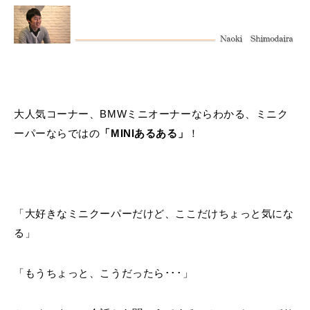
MINI Blog
スタッフブログ
ABOUT iR
TOP
iRについて
最近の修理実績
iRで愛車を売却されたお客様の声
User's Voice
購入者様の声
BMWミニナレッジ
RECRUIT
会社概要
採用情報
BMWミニ買取査定依頼
Part's Report
パーツ販売のご案内
ローバーミニナレッジ
スタッフ紹介
ローバーミニ買取査定依頼
Movie
動画一覧
お知らせ
プライバシーポリシー
MAP
大人気コーナー、BMWミニオーナーならわかる、ミニク
お問い合わせ
サイトマップ
ーパーならではの
「MINIあるある」
！
リクルート
「大好きなミニクーパーだけど、ここだけちょっと気にな
る」
BMW MINI
ROVER MINI
サービス工場
サービス工場
工場
TEL
買取
購入相談
「もうちょっと、こうだったら･･･」
iR TECH FACTORY
iR MAKERS
お問い合わせ
MAP
査定依頼
来店予約