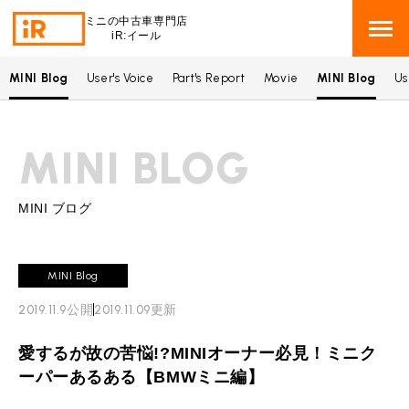
ミニの中古車専門店
iR:イール
MINI Blog
User's Voice
Part's Report
Movie
MINI Blog
Us
BMW MINI
BMWミニ 在庫検索
MINI BLOG
ROVER MINI
ローバーミニ 在庫検索
TRADE
買取
MINI ブログ
MAINTENANCE
TOP
メンテナンス
MINI Blog
iRの買取が他社よりも高い理由
2019.11.9
公開
2019.11.09
更新
BLOG & MEDIA
TOP
ブログ＆メディア
売却手順
愛するが故の苦悩!?MINIオーナー必見！ミニク
BMWミニ メンテナンス
MINI KNOWLEDGE
TOP
ミニナレッジ
必要書類
ーパーあるある【BMWミニ編】
ローバーミニ メンテナンス
買取Q&A