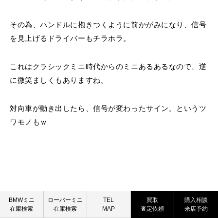
その為、ハンドルに抱きつくように前かがみになり、信号
を見上げるドライバーもチラホラ。
これはクラシックミニ時代からのミニあるあるなので、逆
に微笑ましくもありますね。
対向車が動き出したら、信号が変わったサイン。というツ
ワモノもｗ
BMW MINI
ROVER MINI
BMWミニ
ローバーミニ
TEL
買取
購入相談
反応しないスプリットドア
(あるある度
在庫検索
在庫検索
MAP
査定依頼
来店予約
買取査定依頼
買取査定依頼