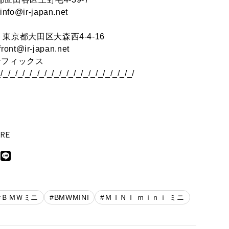
 info@ir-japan.net
)
東京都大田区大森西4-4-16
front@ir-japan.net
ンフィックス
_/_/_/_/_/_/_/_/_/_/_/_/_/_/_/_/_/_/_/
RE
#ＢＭＷミニ
#BMWMINI
#ＭＩＮＩ ｍｉｎｉ ミニ