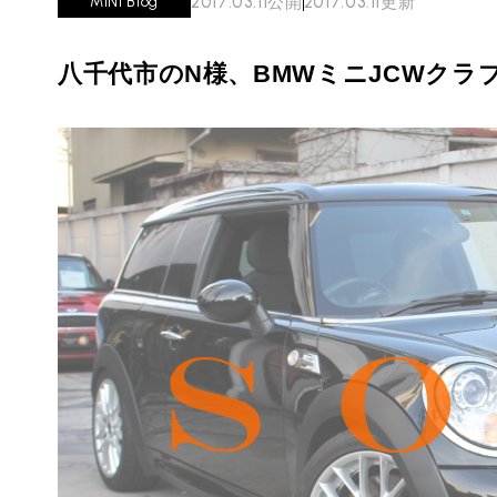
2017.03.11
公開
2017.03.11
更新
MINI Blog
必要書類
ローバーミニ メンテナンス
MINI Blog
買取Q&A
スタッフブログ
ABOUT iR
TOP
八千代市のN様、BMWミニJCWクラブマン
iRについて
最近の修理実績
iRで愛車を売却されたお客様の声
User's Voice
購入者様の声
BMWミニナレッジ
RECRUIT
会社概要
採用情報
BMWミニ買取査定依頼
Part's Report
パーツ販売のご案内
ローバーミニナレッジ
スタッフ紹介
ローバーミニ買取査定依頼
Movie
動画一覧
お知らせ
MAP
お問い合わせ
リクルート