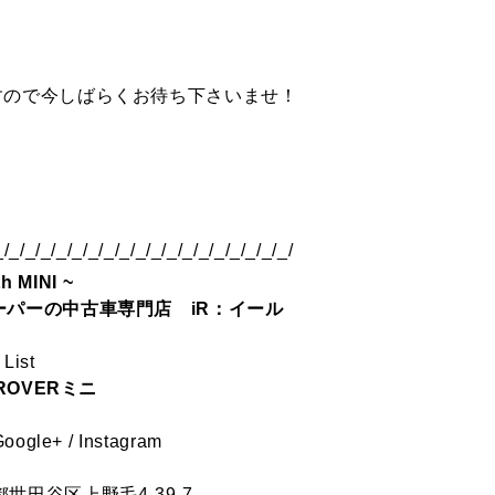
。
すので今しばらくお待ち下さいませ！
_/_/_/_/_/_/_/_/_/_/_/_/_/_/_/_/_/_/_/
th MINI ~
ーパーの中古車専門店 iR：イール
 List
ROVERミニ
Google+
/
Instagram
世田谷区上野毛4-39-7