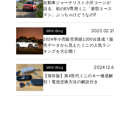
自動車ジャーナリスト小沢コージが
語る、初のEV専用ミニ「新型エース
マン」ぶっちゃけどうなの⁉︎
2025.02.21
MINI Blog
2024年小売販売実績1200台達成！販
売データから見えたミニの人気ラン
キングを大公開！
2024.12.6
MINI Blog
【保存版】第4世代ミニのキー徹底解
剖！電池交換方法の解説付き