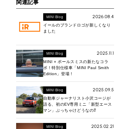
関連記事
2026.08.4
MINI Blog
イールのブランドロゴが新しくなり
ました
2025.11.1
MINI Blog
MINI × ポールスミスの新たなコラ
ボ！特別仕様車「MINI Paul Smith
Edition」登場！
2025.09.5
MINI Blog
自動車ジャーナリスト小沢コージが
語る、初のEV専用ミニ「新型エース
マン」ぶっちゃけどうなの⁉︎
2025.02.21
MINI Blog