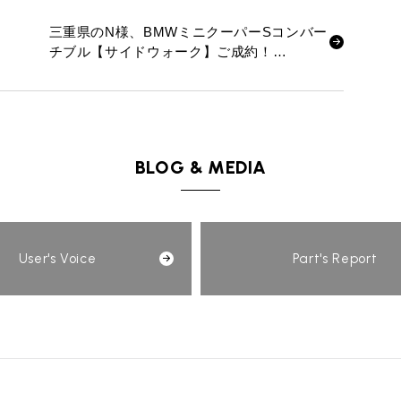
三重県のN様、BMWミニクーパーSコンバー
チブル【サイドウォーク】ご成約！
[2017.3.12]
BLOG & MEDIA
User's Voice
Part's Report