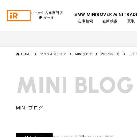
ミニの中古車専門店
BMW MINI
ROVER MINI
TRAD
iR:イール
在庫検索
在庫検索
買取
BMW MINI
BMWミニ 在庫検索
ROVER MINI
HOME
ブログ＆メディア
MINIブログ
2017年03月
八千代
ローバーミニ 在庫検索
TRADE
MINI BLOG
買取
MAINTENANCE
TOP
メンテナンス
MINI ブログ
iRの買取が他社よりも高い理由
BLOG & MEDIA
TOP
ブログ＆メディア
売却手順
BMWミニ メンテナンス
MINI KNOWLEDGE
TOP
ミニナレッジ