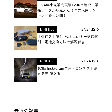
2024年小売販売実績1200台達成！販
売データから見えたミニの人気ラン
キングを大公開！
2024.12.6
MINI Blog
【保存版】第4世代ミニのキー徹底解
ROVER MINI
サービス工場
剖！電池交換方法の解説付き
iR MAKERS
2024.12.4
MINI Blog
第3回Instagramフォトコンテスト結
購入相談
果発表 第２弾！
来店予約
最近の記事