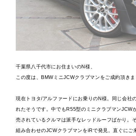
BMW MINI
サービス工場
iR TECH FACTORY
千葉県八千代市にお住まいのN様、
この度は、BMWミニJCWクラブマンをご成約頂き
工場
お問い合わせ
現在トヨタ/アルファードにお乗りのN様。同じ会社の方
れたそうです。中でもR55型のミニクラブマンJC
売されているクルマは派手なレッドルーフばかり。そ
組み合わせのJCWクラブマンをiRで発見。直ぐに