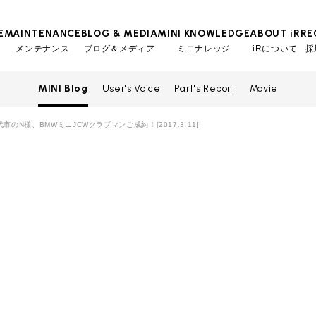
E
MAINTENANCE
BLOG & MEDIA
MINI KNOWLEDGE
ABOUT iR
RE
メンテナンス
ブログ＆メディア
ミニナレッジ
iRについて
採
MINI Blog
User's Voice
Part's Report
Movie
TOP
TOP
TOP
TOP
会社概要
スタッフ
MINI Blog
iRの買取が他社よりも高い理由
工場入庫予約
BMWミニナレッジ
市のN様、BMWミニJCWクラブマンご成約！[2017.3.11]
スタッフブログ
MAP
売却手順
BMWミニ メンテナンス
ローバーミニナレッジ
User's Voice
購入者様の声
リクルー
必要書類
ローバーミニ メンテナンス
Part's Report
パーツ販売のご案内
買取Q&A
最近の修理実績
Movie
動画一覧
iRで愛車を売却されたお客様の声
BMWミニ買取査定依頼
ローバーミニ買取査定依頼