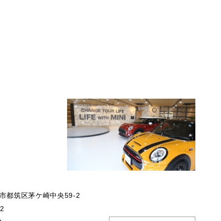
市都筑区茅ケ崎中央59-2
32