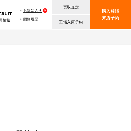
買取査定
お気に入り
0
購入相談
CRUIT
来店予約
閲覧履歴
用情報
工場入庫予約
BMW MINI
買取査定依頼
iR TECH FACTORY
ROVER MINI
BMW MINIサービス工場
紹介
買取査定依頼
iR MAKERS
ROVER MINIサービス工場
ト