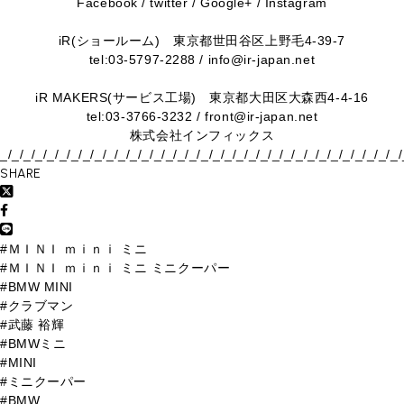
Facebook
/
twitter
/
Google+
/
Instagram
iR(ショールーム)
東京都世田谷区上野毛4-39-7
tel:03-5797-2288 / info@ir-japan.net
iR MAKERS(サービス工場)
東京都大田区大森西4-4-16
tel:03-3766-3232 / front@ir-japan.net
株式会社インフィックス
_/_/_/_/_/_/_/_/_/_/_/_/_/_/_/_/_/_/_/_/_/_/_/_/_/_/_/_/_/_/_/_/_/_
SHARE
#ＭＩＮＩ ｍｉｎｉ ミニ
#ＭＩＮＩ ｍｉｎｉ ミニ ミニクーパー
#BMW MINI
#クラブマン
#武藤 裕輝
#BMWミニ
#MINI
#ミニクーパー
#BMW