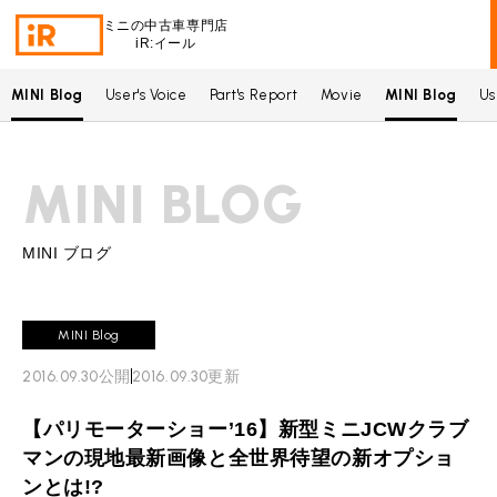
ミニの中古車専門店
iR:イール
MINI Blog
User's Voice
Part's Report
Movie
MINI Blog
Us
BMW MINI
BMWミニ 在庫検索
MINI BLOG
ROVER MINI
ローバーミニ 在庫検索
TRADE
買取
MINI ブログ
MAINTENANCE
TOP
メンテナンス
MINI Blog
iRの買取が他社よりも高い理由
2016.09.30
公開
2016.09.30
更新
BLOG & MEDIA
TOP
ブログ＆メディア
売却手順
【パリモーターショー’16】新型ミニJCWクラブ
BMWミニ メンテナンス
MINI KNOWLEDGE
TOP
ミニナレッジ
必要書類
マンの現地最新画像と全世界待望の新オプショ
ローバーミニ メンテナンス
ンとは!?
買取Q&A