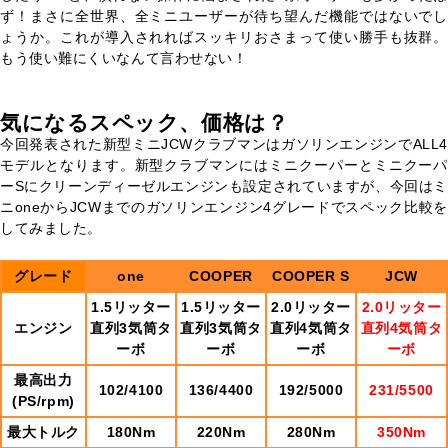
ず！まさに全世界、全ミニユーザーが待ち望んだ機能ではないでし
ょうか。これが導入されればスッキリおさまって使い勝手も抜群。
もう使い難にくいなんて言わせない！
気になるスペック、価格は？
今回発表された新型ミニJCWクラブマンはガソリンエンジンでALL4
モデルとなります。新型クラブマンにはミニクーパーとミニクーパ
ーSにクリーンディーゼルエンジンも設定されていますが、今回はミ
ニoneからJCWまでのガソリンエンジン4グレードでスペック比較を
してみました。
グレード
one
COOPER
COOPER S
JCW
1.5リッター
1.5リッター
2.0リッター
2.0リッター
エンジン
直列3気筒タ
直列3気筒タ
直列4気筒タ
直列4気筒タ
ーボ
ーボ
ーボ
ーボ
最高出力
102/4100
136/4400
192/5000
231/5500
(PS/rpm)
最大トルク
180Nm
220Nm
280Nm
350Nm