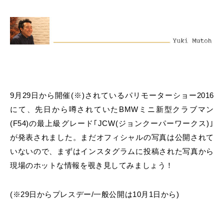
MINI Blog
スタッフブログ
ABOUT iR
TOP
iRについて
最近の修理実績
iRで愛車を売却されたお客様の声
User's Voice
購入者様の声
BMWミニナレッジ
RECRUIT
会社概要
採用情報
BMWミニ買取査定依頼
Part's Report
パーツ販売のご案内
ローバーミニナレッジ
スタッフ紹介
ローバーミニ買取査定依頼
Movie
動画一覧
お知らせ
プライバシーポリシー
MAP
お問い合わせ
サイトマップ
9月29日から開催(※)されているパリモーターショー2016
リクルート
にて、先日から噂されていたBMWミニ新型クラブマン
(F54)の最上級グレード｢JCW(ジョンクーパーワークス)｣
が発表されました。まだオフィシャルの写真は公開されて
いないので、まずは
インスタグラム
に投稿された写真から
現場のホットな情報を覗き見してみましょう！
BMW MINI
ROVER MINI
サービス工場
サービス工場
(※29日からプレスデー/一般公開は10月1日から)
工場
TEL
買取
購入相談
iR TECH FACTORY
iR MAKERS
お問い合わせ
MAP
査定依頼
来店予約