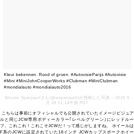
Kleur bekennen. Rood of groen. #AutovisieParijs #Autovisie
#Mini #MiniJohnCooperWorks #Clubman #MiniClubman
#mondialauto #mondialauto2016
Wouter Spanjaartさん(@wspanjaart)が投稿した写真 – 2016 9
月 28 11:24午後 PDT
こちらは事前にオフィシャルでも公開されていたイメージビジュア
ルと同じJCW専用ボディーカラー｢レベルグリーン｣にレッドルー
フ。これこれ！これこそJCWだ！って感じがしますね。 ホイールは
F系のJCWに設定されていた18インチ JCWカップスポークホイー