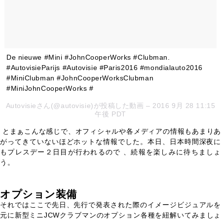
De nieuwe #Mini #JohnCooperWorks #Clubman.
#AutovisieParijs #Autovisie #Paris2016 #mondialauto2016
#MiniClubman #JohnCooperWorksClubman
#MiniJohnCooperWorks #
Autovisieさん(@autovisie)が投稿した動画 – 2016 9月 28 11:15
午後 PDT
とまぁこんな感じで、オフィシャルや各メディアの情報もあまりあ
がってきていないほどホットな情報でした。本日、日本時間深夜に
もプレスデー２日目が行われるので 、続報を楽しみに待ちましょ
う。
オプション装備
それではここで先日、先行で発表された際のイメージビジュアルを
元に新型ミニJCWクラブマンのオプション各種を紐解いてみましょ