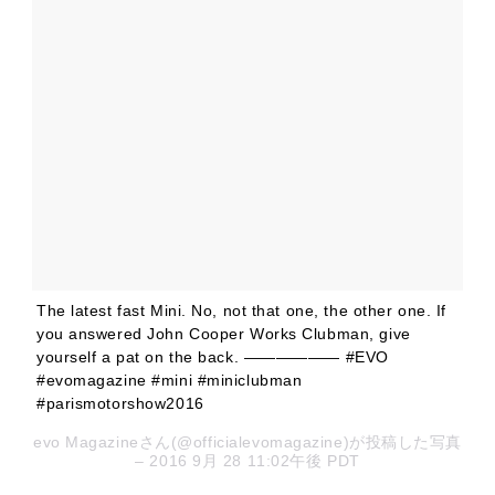
The latest fast Mini. No, not that one, the other one. If
you answered John Cooper Works Clubman, give
yourself a pat on the back. —————— #EVO
#evomagazine #mini #miniclubman
#parismotorshow2016
evo Magazineさん(@officialevomagazine)が投稿した写真
– 2016 9月 28 11:02午後 PDT