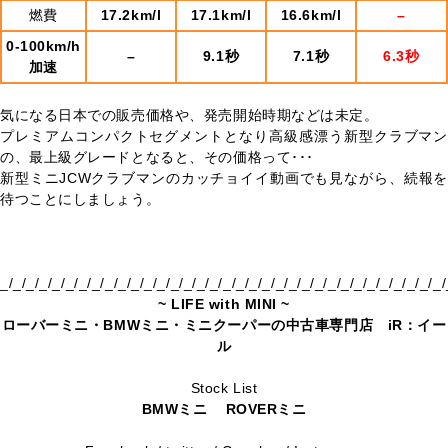
燃費
17.2km/l
17.1
km/l
16.6km/l
–
0-100km/h
–
9.1秒
7.1秒
6.3秒
加速
気になる日本での販売価格や、発売開始時期などは未定。
プレミアムコンパクトセグメントとなり高級感漂う新型クラブマン
の、最上級グレードとなると、その価格って･･･
新型ミニJCWクラブマンのカッチョイイ動画でも見ながら、続報を
待つことにしましょう。
_/_/_/_/_/_/_/_/_/_/_/_/_/_/_/_/_/_/_/_/_/_/_/_/_/_/_/_/_/_/_/_/_/_/
~ LIFE with MINI ~
ローバーミニ・BMWミニ・ミニクーパーの中古車専門店 iR：イー
ル
Stock List
BMWミニ
ROVERミニ