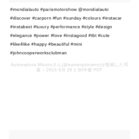
#mondialauto #parismotorshow @mondialauto
#discover #carporn #fun #sunday #colours #instacar
#instabest #luxury #performance #style #design
#elegance #power #love #instagood #tbt #cute
#like4like #happy #beautiful #mini
#johncooperworksclubman
Autoexplora Méxicoさん(@autoexploramx)が投稿した写
真 – 2016 9月 29 1:50午後 PDT