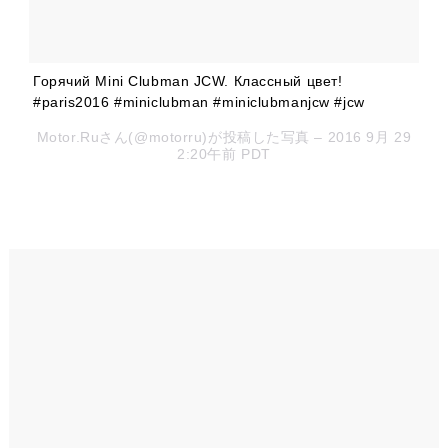
Горячий Mini Clubman JCW. Классный цвет!
#paris2016 #miniclubman #miniclubmanjcw #jcw
Motor.Ruさん(@motorru)が投稿した写真 – 2016 9月 29
2:20午前 PDT