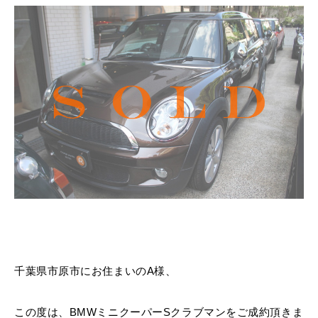
MINI Blog
スタッフブログ
ABOUT iR
TOP
iRについて
最近の修理実績
iRで愛車を売却されたお客様の声
User's Voice
購入者様の声
BMWミニナレッジ
RECRUIT
会社概要
採用情報
BMWミニ買取査定依頼
Part's Report
パーツ販売のご案内
ローバーミニナレッジ
スタッフ紹介
ローバーミニ買取査定依頼
Movie
動画一覧
お知らせ
プライバシーポリシー
MAP
お問い合わせ
サイトマップ
リクルート
BMW MINI
ROVER MINI
サービス工場
サービス工場
千葉県市原市にお住まいのA様、
工場
TEL
買取
購入相談
iR TECH FACTORY
iR MAKERS
お問い合わせ
MAP
査定依頼
来店予約
この度は、BMWミニクーパーSクラブマンをご成約頂きま