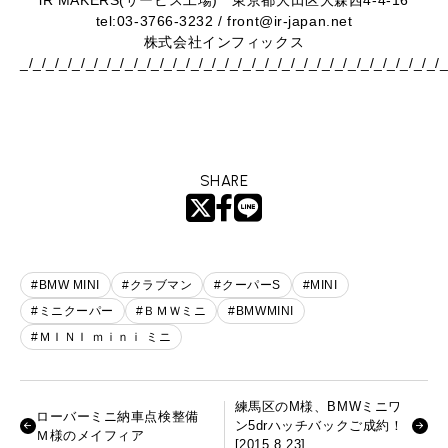
iR MAKERS(サービス工場)
東京都大田区大森西4-4-16
tel:03-3766-3232 / front@ir-japan.net
株式会社インフィックス
_/_/_/_/_/_/_/_/_/_/_/_/_/_/_/_/_/_/_/_/_/_/_/_/_/_/_/_/_/_/_/_/
SHARE
#BMW MINI
#クラブマン
#クーパーS
#MINI
#ミニクーパー
#ＢＭＷミニ
#BMWMINI
#ＭＩＮＩ ｍｉｎｉ ミニ
練馬区のM様、BMWミニワ
ローバーミニ納車点検整備
ン5drハッチバックご成約！
Ｍ様のメイフィア
[2015.8.23]