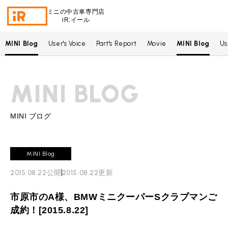
ミニの中古車専門店
iR:イール
MINI Blog
User's Voice
Part's Report
Movie
MINI Blog
Us
BMW MINI
BMWミニ 在庫検索
MINI BLOG
ROVER MINI
ローバーミニ 在庫検索
TRADE
買取
MINI ブログ
MAINTENANCE
TOP
メンテナンス
MINI Blog
iRの買取が他社よりも高い理由
2015.08.22
公開
2015.08.22
更新
BLOG & MEDIA
TOP
ブログ＆メディア
売却手順
市原市のA様、BMWミニクーパーSクラブマンご
BMWミニ メンテナンス
MINI KNOWLEDGE
TOP
ミニナレッジ
必要書類
成約！[2015.8.22]
ローバーミニ メンテナンス
買取Q&A