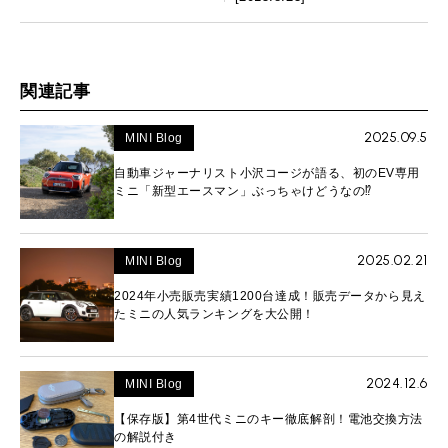
関連記事
2025.09.5
MINI Blog
自動車ジャーナリスト小沢コージが語る、初のEV専用
ミニ「新型エースマン」ぶっちゃけどうなの⁉︎
2025.02.21
MINI Blog
2024年小売販売実績1200台達成！販売データから見え
たミニの人気ランキングを大公開！
2024.12.6
MINI Blog
【保存版】第4世代ミニのキー徹底解剖！電池交換方法
の解説付き