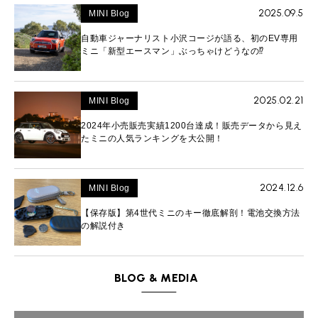
2025.09.5
MINI Blog
自動車ジャーナリスト小沢コージが語る、初のEV専用
ミニ「新型エースマン」ぶっちゃけどうなの⁉︎
2025.02.21
MINI Blog
2024年小売販売実績1200台達成！販売データから見え
たミニの人気ランキングを大公開！
2024.12.6
MINI Blog
【保存版】第4世代ミニのキー徹底解剖！電池交換方法
の解説付き
BLOG & MEDIA