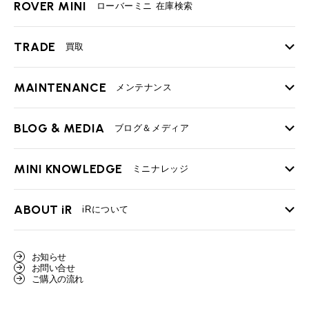
ROVER MINI
ローバーミニ 在庫検索
TRADE
買取
MAINTENANCE
TOP
メンテナンス
iRの買取が他社よりも高い理由
BLOG & MEDIA
TOP
ブログ＆メディア
売却手順
BMWミニ メンテナンス
MINI KNOWLEDGE
TOP
ミニナレッジ
必要書類
ローバーミニ メンテナンス
買取Q&A
MINI Blog
スタッフブログ
ABOUT iR
TOP
iRについて
最近の修理実績
iRで愛車を売却されたお客様の声
User's Voice
購入者様の声
BMWミニナレッジ
会社概要
BMWミニ買取査定依頼
お知らせ
Part's Report
パーツ販売のご案内
ローバーミニナレッジ
お問い合せ
スタッフ紹介
ローバーミニ買取査定依頼
ご購入の流れ
Movie
動画一覧
MAP