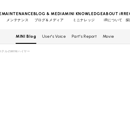
E
MAINTENANCE
BLOG & MEDIA
MINI KNOWLEDGE
ABOUT iR
RE
メンテナンス
ブログ＆メディア
ミニナレッジ
iRについて
採
MINI Blog
User's Voice
Part's Report
Movie
TOP
TOP
TOP
TOP
会社概要
スタッフ
MINI Blog
iRの買取が他社よりも高い理由
工場入庫予約
BMWミニナレッジ
ホテルのMINIハイヤー
スタッフブログ
MAP
売却手順
BMWミニ メンテナンス
ローバーミニナレッジ
User's Voice
購入者様の声
リクルー
必要書類
ローバーミニ メンテナンス
Part's Report
パーツ販売のご案内
買取Q&A
最近の修理実績
Movie
動画一覧
iRで愛車を売却されたお客様の声
BMWミニ買取査定依頼
ローバーミニ買取査定依頼