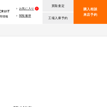
買取査定
お気に入り
0
購入相談
CRUIT
来店予約
閲覧履歴
用情報
工場入庫予約
BMW MINI
買取査定依頼
iR TECH FACTORY
ROVER MINI
BMW MINIサービス工場
紹介
買取査定依頼
iR MAKERS
ROVER MINIサービス工場
ト