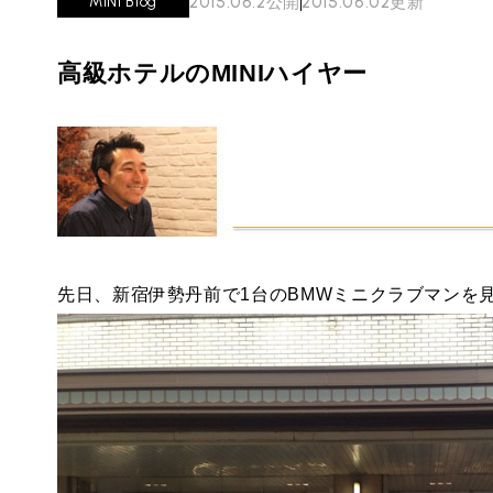
2015.06.2
公開
2015.06.02
更新
MINI Blog
必要書類
ローバーミニ メンテナンス
MINI Blog
買取Q&A
スタッフブログ
ABOUT iR
TOP
高級ホテルのMINIハイヤー
iRについて
最近の修理実績
iRで愛車を売却されたお客様の声
User's Voice
購入者様の声
BMWミニナレッジ
RECRUIT
会社概要
採用情報
BMWミニ買取査定依頼
Part's Report
パーツ販売のご案内
ローバーミニナレッジ
スタッフ紹介
ローバーミニ買取査定依頼
Movie
動画一覧
お知らせ
MAP
お問い合わせ
先日、新宿伊勢丹前で1台のBMWミニクラブマンを
リクルート