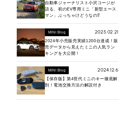
自動車ジャーナリスト小沢コージが
語る、初のEV専用ミニ「新型エース
マン」ぶっちゃけどうなの⁉︎
2025.02.21
MINI Blog
2024年小売販売実績1200台達成！販
売データから見えたミニの人気ラン
キングを大公開！
2024.12.6
MINI Blog
【保存版】第4世代ミニのキー徹底解
剖！電池交換方法の解説付き