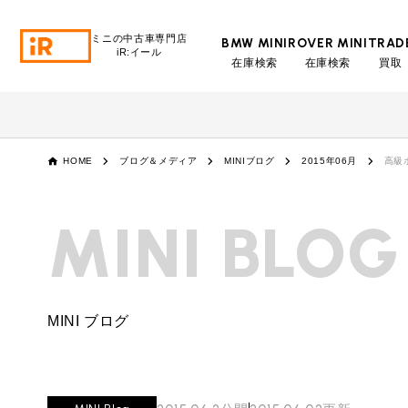
ミニの中古車専門店
BMW MINI
ROVER MINI
TRAD
iR:イール
在庫検索
在庫検索
買取
BMW MINI
BMWミニ 在庫検索
ROVER MINI
HOME
ブログ＆メディア
MINIブログ
2015年06月
高級
ローバーミニ 在庫検索
TRADE
MINI BLOG
買取
MAINTENANCE
TOP
メンテナンス
MINI ブログ
iRの買取が他社よりも高い理由
BLOG & MEDIA
TOP
ブログ＆メディア
売却手順
BMWミニ メンテナンス
MINI KNOWLEDGE
TOP
ミニナレッジ