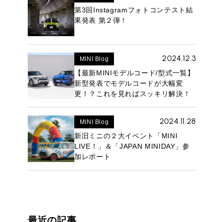
第3回Instagramフォトコンテスト結
果発表 第２弾！
2024.12.3
MINI Blog
【最新MINIモデルコード/型式一覧】
ROVER MINI
サービス工場
新型発表でモデルコードが大幅変
iR MAKERS
更！？これを見ればスッキリ解決！
2024.11.28
MINI Blog
新旧ミニの２大イベント「MINI
購入相談
LIVE！」＆「JAPAN MINIDAY」参
来店予約
加レポート
最近の記事