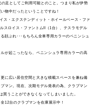
観光の足としてご利用可能とのこと。つまり私が伊勢
買い物中だったということですね！
ロイス・エクステンディット・ホイールベース・ファ
型ロールスロイス・ファントムII（1台）、テスラモデル
たる顔ぶれ･･･もちろん全車専用カラーのペニンシュ
クルが起こったなら、ペニンシュラ専用カラーの高
、更に広い居住空間と大きな積載スペースを兼ね備
ラブマン。現在、次期モデル発表の為、クラブマン
では買うことができなくなってしまいました。
全12台のクラブマンを在庫展示中！