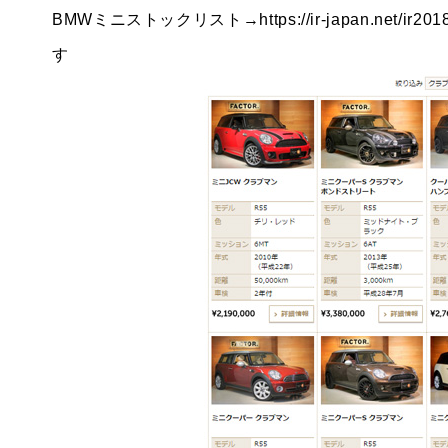
BMWミニストックリスト→
https://ir-japan.net/ir20
す