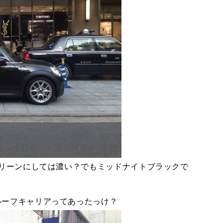
TEL
買取
MAP
査定依頼
グリーンにしては濃い？でもミッドナイトブラックで
ルーフキャリアってあったっけ？