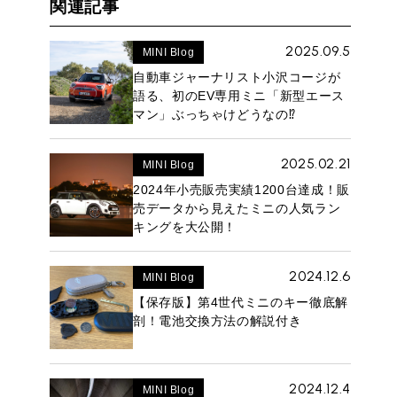
関連記事
2025.09.5
MINI Blog
自動車ジャーナリスト小沢コージが
語る、初のEV専用ミニ「新型エース
マン」ぶっちゃけどうなの⁉︎
2025.02.21
MINI Blog
2024年小売販売実績1200台達成！販
売データから見えたミニの人気ラン
キングを大公開！
2024.12.6
MINI Blog
【保存版】第4世代ミニのキー徹底解
剖！電池交換方法の解説付き
2024.12.4
MINI Blog