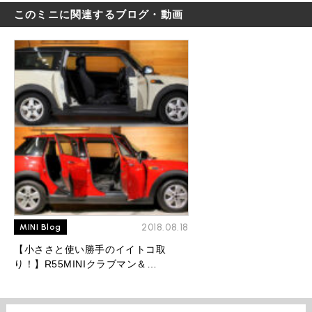
このミニに関連するブログ・動画
2018.08.18
MINI Blog
【小ささと使い勝手のイイトコ取
り！】R55MINIクラブマン＆
F55MINI5ドアハッチバックを徹底比
較！