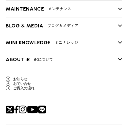
MAINTENANCE
TOP
メンテナンス
iRの買取が他社よりも高い理由
BLOG & MEDIA
TOP
ブログ＆メディア
売却手順
BMWミニ メンテナンス
MINI KNOWLEDGE
TOP
ミニナレッジ
必要書類
ローバーミニ メンテナンス
買取Q&A
MINI Blog
スタッフブログ
ABOUT iR
TOP
iRについて
最近の修理実績
iRで愛車を売却されたお客様の声
User's Voice
購入者様の声
BMWミニナレッジ
会社概要
BMWミニ買取査定依頼
お知らせ
Part's Report
パーツ販売のご案内
ローバーミニナレッジ
お問い合せ
スタッフ紹介
ローバーミニ買取査定依頼
ご購入の流れ
Movie
動画一覧
MAP
リクルート