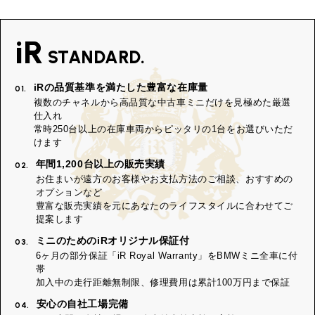
iR
STANDARD.
iRの品質基準を満たした豊富な在庫量
01.
複数のチャネルから高品質な中古車ミニだけを見極めた厳選
仕入れ
常時250台以上の在庫車両からピッタリの1台をお選びいただ
けます
年間1,200台以上の販売実績
02.
お住まいが遠方のお客様やお支払方法のご相談、おすすめの
オプションなど
豊富な販売実績を元にあなたのライフスタイルに合わせてご
提案します
ミニのためのiRオリジナル保証付
03.
6ヶ月の部分保証「iR Royal Warranty」をBMWミニ全車に付
帯
加入中の走行距離無制限、修理費用は累計100万円まで保証
安心の自社工場完備
04.