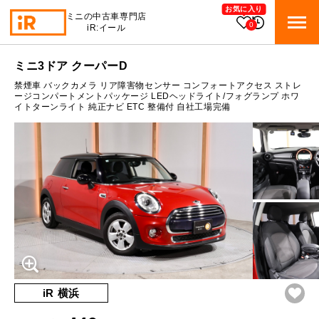
お気に入り
ミニの中古車専門店
0
iR:イール
ローン参考価格
ミニ3ドア クーパーD
BMW MINI
BMWミニ 在庫検索
禁煙車 バックカメラ リア障害物センサー コンフォートアクセス ストレ
通常ローンの場合
ージコンパートメントパッケージ LEDヘッドライト/フォグランプ ホワ
イトターンライト 純正ナビ ETC 整備付 自社工場完備
ROVER MINI
1.1
ローバーミニ 在庫検索
月々支払額
万円
総支払額
176.2
万円
TRADE
買取
10:00～18:00
頭金
30
万円
営業時間
月曜日（祝日の場合は火曜日）
MAINTENANCE
定休日
TOP
メンテナンス
支払回数
84
回
ボーナス支払回数/年
2
回
iRの買取が他社よりも高い理由
BLOG & MEDIA
TOP
ブログ＆メディア
売却手順
BMWミニ メンテナンス
内訳
MINI KNOWLEDGE
TOP
ミニナレッジ
必要書類
iR 横浜
ローバーミニ メンテナンス
1回目
14,476
円
買取Q&A