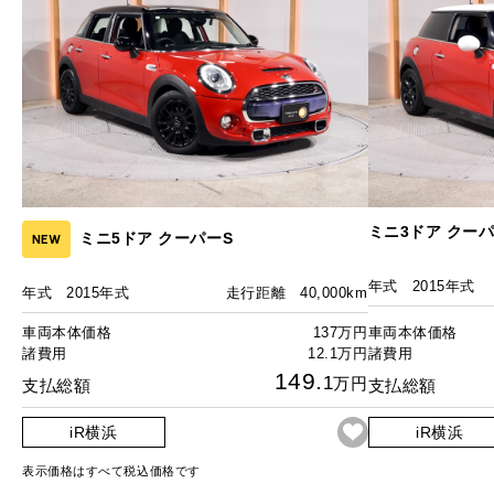
ミニ3ドア クーパ
ミニ5ドア クーパーS
NEW
年式
2015年式
年式
2015年式
走行距離
40,000km
車両本体価格
137万円
車両本体価格
諸費用
12.1万円
諸費用
149.
1
万円
支払総額
支払総額
iR横浜
iR横浜
表示価格はすべて税込価格です