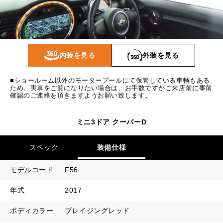
1回目
13,211
円
2回目以降
7,000
円
ボーナス月追加額
40,000
円
内装を見る
外装を見る
ボーナス月数
14
回
■ショールーム以外のモータープールにて保管している車輌もある
ため、実車をご覧になりたい場合は、お手数ですがご来店前に事前
確認のご連絡を頂きますようお願い致します。
ミニ3ドア クーパーD
スペック
装備仕様
モデルコード
F56
年式
2017
ボディカラー
ブレイジングレッド