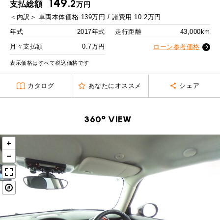
149.
MINI Blog
スタッフブログ
2
支払総額
万円
ABOUT iR
TOP
iRについて
最近の修理実績
2回目以降
10,700
円
＜内訳＞
車両本体価格
139
万円 / 諸費用
10.2
万円
iRで愛車を売却されたお客様の声
User's Voice
購入者様の声
ボーナス月追加額
40,000
円
BMWミニナレッジ
年式
2017年式
走行距離
43,000km
RECRUIT
会社概要
採用情報
BMWミニ買取査定依頼
Part's Report
パーツ販売のご案内
ボーナス月数
14
回
月々支払額
0.7万円
ローン参考価格
ローバーミニナレッジ
スタッフ紹介
ローバーミニ買取査定依頼
残価ローンの場合
表示価格はすべて税込価格です
Movie
動画一覧
お知らせ
プライバシーポリシー
MAP
0.7
カタログ
あなたにオススメ
シェア
お問い合わせ
サイトマップ
月々支払額
万円
リクルート
総支払額
183.4
万円
360° VIEW
頭金
30
万円
残価
38
万円
支払回数
84
回
ボーナス支払回数/年
2
回
BMW MINI
ROVER MINI
サービス工場
サービス工場
工場
TEL
買取
購入相談
iR TECH FACTORY
iR MAKERS
お問い合わせ
MAP
査定依頼
来店予約
内訳