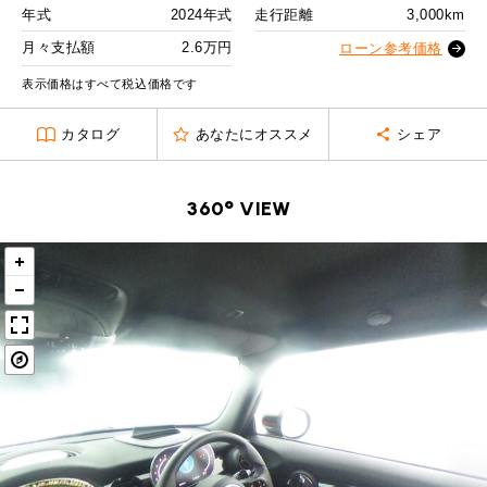
MINI Blog
スタッフブログ
ABOUT iR
TOP
年式
2024年式
走行距離
3,000km
iRについて
最近の修理実績
2回目以降
35,700
円
iRで愛車を売却されたお客様の声
月々支払額
2.6万円
User's Voice
ローン参考価格
購入者様の声
ボーナス月追加額
100,000
円
BMWミニナレッジ
RECRUIT
会社概要
採用情報
BMWミニ買取査定依頼
表示価格はすべて税込価格です
Part's Report
パーツ販売のご案内
ボーナス月数
14
回
ローバーミニナレッジ
スタッフ紹介
ローバーミニ買取査定依頼
カタログ
あなたにオススメ
シェア
残価ローンの場合
Movie
動画一覧
お知らせ
プライバシーポリシー
MAP
2.6
お問い合わせ
サイトマップ
月々支払額
万円
360° VIEW
リクルート
総支払額
509.4
万円
頭金
50
万円
残価
103
万円
支払回数
84
回
ボーナス支払回数/年
2
回
BMW MINI
ROVER MINI
サービス工場
サービス工場
工場
TEL
買取
購入相談
iR TECH FACTORY
iR MAKERS
お問い合わせ
MAP
査定依頼
来店予約
内訳