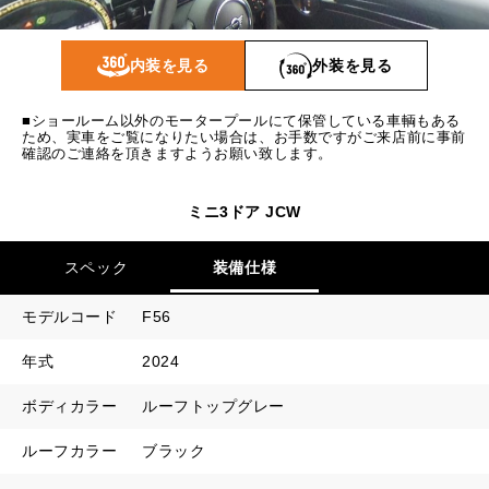
1回目
31,029
円
2回目以降
25,700
円
内装を見る
外装を見る
ボーナス月追加額
100,000
円
■ショールーム以外のモータープールにて保管している車輌もある
ボーナス月数
14
回
ため、実車をご覧になりたい場合は、お手数ですがご来店前に事前
確認のご連絡を頂きますようお願い致します。
ミニ3ドア JCW
スペック
装備仕様
モデルコード
F56
年式
2024
ボディカラー
ルーフトップグレー
ルーフカラー
ブラック