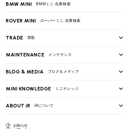
BMW MINI
BMWミニ 在庫検索
ROVER MINI
ローバーミニ 在庫検索
TRADE
買取
MAINTENANCE
TOP
メンテナンス
iRの買取が他社よりも高い理由
BLOG & MEDIA
TOP
ブログ＆メディア
売却手順
BMWミニ メンテナンス
MINI KNOWLEDGE
TOP
ミニナレッジ
必要書類
ローバーミニ メンテナンス
買取Q&A
MINI Blog
スタッフブログ
ABOUT iR
TOP
iRについて
最近の修理実績
iRで愛車を売却されたお客様の声
User's Voice
購入者様の声
BMWミニナレッジ
会社概要
BMWミニ買取査定依頼
お知らせ
Part's Report
パーツ販売のご案内