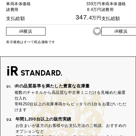
車両本体価格
339万円
車両本体価格
諸費用
8.4万円
諸費用
347.
4
万円
支払総額
支払総額
iR横浜
iR横浜
表示価格はすべて税込価格です
iR
STANDARD.
iRの品質基準を満たした豊富な在庫量
01.
複数のチャネルから高品質な中古車ミニだけを見極めた厳選
仕入れ
常時250台以上の在庫車両からピッタリの1台をお選びいただ
けます
年間1,200台以上の販売実績
02.
お住まいが遠方のお客様やお支払方法のご相談、おすすめの
オプションなど