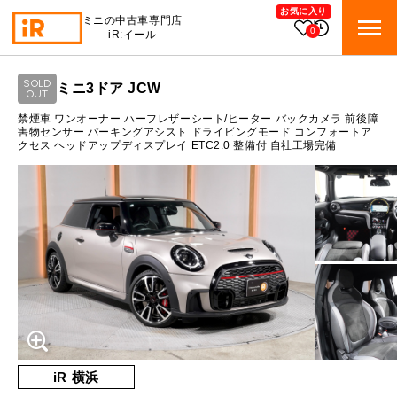
お気に入り
ミニの中古車専門店
0
iR:イール
ローン参考価格
SOLD
ミニ3ドア JCW
BMW MINI
OUT
BMWミニ 在庫検索
通常ローンの場合
禁煙車 ワンオーナー ハーフレザーシート/ヒーター バックカメラ 前後障
害物センサー パーキングアシスト ドライビングモード コンフォートア
クセス ヘッドアップディスプレイ ETC2.0 整備付 自社工場完備
ROVER MINI
3.6
ローバーミニ 在庫検索
月々支払額
万円
総支払額
489.9
万円
TRADE
買取
10:00～18:00
頭金
50
万円
営業時間
月曜日（祝日の場合は火曜日）
MAINTENANCE
定休日
TOP
メンテナンス
支払回数
84
回
ボーナス支払回数/年
2
回
iRの買取が他社よりも高い理由
BLOG & MEDIA
TOP
ブログ＆メディア
売却手順
BMWミニ メンテナンス
内訳
MINI KNOWLEDGE
TOP
ミニナレッジ
必要書類
iR 横浜
ローバーミニ メンテナンス
1回目
36,426
円
買取Q&A