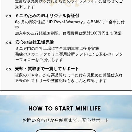
豊富な販売実績を元にあなたのライフスタイルに合わせてご
提案します
ミニのためのiRオリジナル保証付
03.
6ヶ月の部分保証「iR Royal Warranty」をBMWミニ全車に付
帯
加入中の走行距離無制限、修理費用は累計100万円まで保証
安心の自社工場完備
04.
ミニ専門の自社工場にて全車納車前点検を実施
熟練のメカニックとミニ専用診断ソフトによる安心のアフタ
ーフォローをご提供します
売却・買取まで一貫してサポート
05.
複数のチャネルから高品質なミニだけを見極めた厳選仕入れ
過去のヒストリーや整備記録もきちんと確認します
HOW TO START MINI LIFE
お問い合わせから納車まで、安心サポート