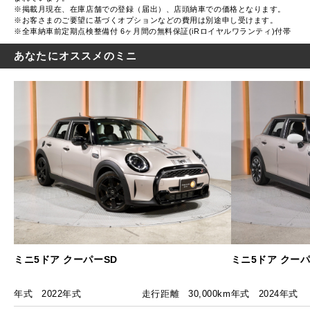
※掲載月現在、在庫店舗での登録（届出）、店頭納車での価格となります。
※お客さまのご要望に基づくオプションなどの費用は別途申し受けます。
※全車納車前定期点検整備付 6ヶ月間の無料保証(iRロイヤルワランティ)付帯
あなたにオススメのミニ
ミニ5ドア クーパーSD
ミニ5ドア クーパー
年式
2022年式
走行距離
30,000km
年式
2024年式