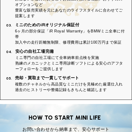
オプションなど
豊富な販売実績を元にあなたのライフスタイルに合わせてご
提案します
ミニのためのiRオリジナル保証付
03.
6ヶ月の部分保証「iR Royal Warranty」をBMWミニ全車に付
帯
加入中の走行距離無制限、修理費用は累計100万円まで保証
安心の自社工場完備
04.
ミニ専門の自社工場にて全車納車前点検を実施
熟練のメカニックとミニ専用診断ソフトによる安心のアフタ
ーフォローをご提供します
売却・買取まで一貫してサポート
05.
複数のチャネルから高品質なミニだけを見極めた厳選仕入れ
過去のヒストリーや整備記録もきちんと確認します
HOW TO START MINI LIFE
お問い合わせから納車まで、安心サポート