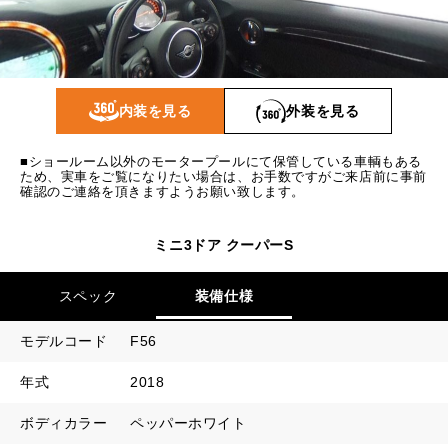
1回目
15,032
円
2回目以降
13,800
円
ボーナス月追加額
50,000
円
内装を見る
外装を見る
ボーナス月数
14
回
■ショールーム以外のモータープールにて保管している車輌もある
ため、実車をご覧になりたい場合は、お手数ですがご来店前に事前
確認のご連絡を頂きますようお願い致します。
ミニ3ドア クーパーS
スペック
装備仕様
モデルコード
F56
年式
2018
ボディカラー
ペッパーホワイト