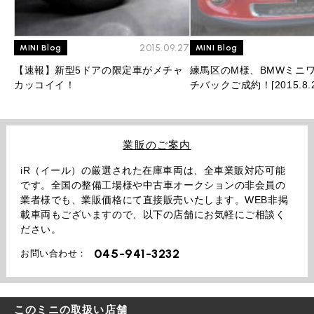
2015.09.27
MINI Blog
MINI Blog
【速報】新型5ドアの限定車がメチャ
練馬区のM様、BMWミニワ
カッコイイ！
チバックご成約！[2015.8.2
業販のご案内
iR（イール）の厳選された在庫車両は、全車業販対応可能
です。全国の整備工場様や中古車オークションの非会員の
業者様でも、業販価格にて直接販売いたします。WEB非掲
載車両もございますので、以下の店舗にお気軽にご相談く
ださい。
045-941-3232
お問い合わせ：
このミニの取扱い店舗