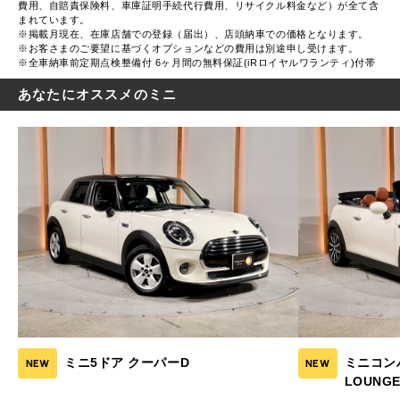
費用、自賠責保険料、車庫証明手続代行費用、リサイクル料金など）が全て含
まれています。
※掲載月現在、在庫店舗での登録（届出）、店頭納車での価格となります。
※お客さまのご要望に基づくオプションなどの費用は別途申し受けます。
※全車納車前定期点検整備付 6ヶ月間の無料保証(iRロイヤルワランティ)付帯
あなたにオススメのミニ
ミニ5ドア クーパーD
ミニコン
NEW
NEW
LOUNGE 