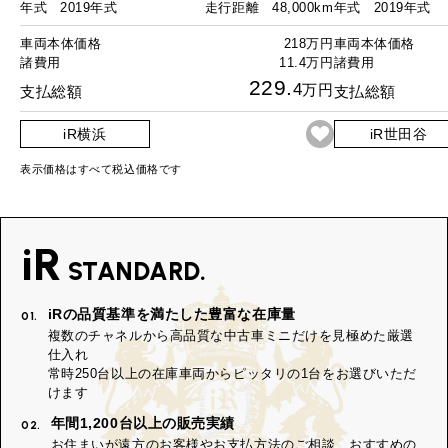
年式
2019年式
走行距離
48,000km
年式
2019年式
車両本体価格
218万円
車両本体価格
諸費用
11.4万円
諸費用
229.
4
万円
支払総額
支払総額
iR横浜
iR世田谷
表示価格はすべて税込価格です
iR
STANDARD.
iRの品質基準を満たした豊富な在庫量
01.
複数のチャネルから高品質な中古車ミニだけを見極めた厳選
仕入れ
常時250台以上の在庫車両からピッタリの1台をお選びいただ
けます
年間1,200台以上の販売実績
02.
お住まいが遠方のお客様やお支払方法のご相談、おすすめの