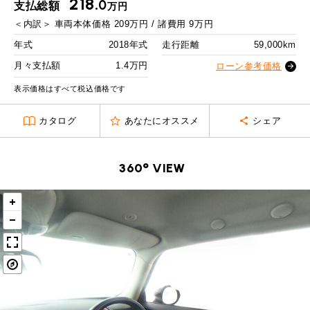
218.
MINI Blog
スタッフブログ
0
支払総額
万円
ABOUT iR
TOP
iRについて
最近の修理実績
2回目以降
19,100
円
＜内訳＞
車両本体価格
209
万円 / 諸費用
9
万円
iRで愛車を売却されたお客様の声
User's Voice
購入者様の声
ボーナス月追加額
50,000
円
BMWミニナレッジ
年式
2018年式
走行距離
59,000km
RECRUIT
会社概要
採用情報
BMWミニ買取査定依頼
Part's Report
パーツ販売のご案内
ボーナス月数
14
回
月々支払額
1.4万円
ローン参考価格
ローバーミニナレッジ
スタッフ紹介
ローバーミニ買取査定依頼
残価ローンの場合
表示価格はすべて税込価格です
Movie
動画一覧
お知らせ
プライバシーポリシー
MAP
1.4
カタログ
あなたにオススメ
シェア
お問い合わせ
サイトマップ
月々支払額
万円
リクルート
総支払額
271
万円
360° VIEW
頭金
30
万円
残価
55
万円
支払回数
84
回
ボーナス支払回数/年
2
回
BMW MINI
ROVER MINI
サービス工場
サービス工場
工場
TEL
買取
購入相談
iR TECH FACTORY
iR MAKERS
お問い合わせ
MAP
査定依頼
来店予約
内訳