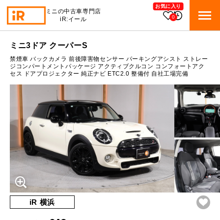
お気に入り
ミニの中古車専門店
0
iR:イール
ローン参考価格
ミニ3ドア クーパーS
BMW MINI
BMWミニ 在庫検索
禁煙車 バックカメラ 前後障害物センサー パーキングアシスト ストレー
通常ローンの場合
ジコンパートメントパッケージ アクティブクルコン コンフォートアク
セス ドアプロジェクター 純正ナビ ETC2.0 整備付 自社工場完備
ROVER MINI
1.9
ローバーミニ 在庫検索
月々支払額
万円
総支払額
260.5
万円
TRADE
買取
10:00～18:00
頭金
30
万円
営業時間
月曜日（祝日の場合は火曜日）
MAINTENANCE
定休日
TOP
メンテナンス
支払回数
84
回
ボーナス支払回数/年
2
回
iRの買取が他社よりも高い理由
BLOG & MEDIA
TOP
ブログ＆メディア
売却手順
BMWミニ メンテナンス
内訳
MINI KNOWLEDGE
TOP
ミニナレッジ
必要書類
iR 横浜
ローバーミニ メンテナンス
1回目
20,621
円
買取Q&A