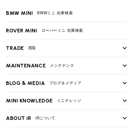
BMW MINI
BMWミニ 在庫検索
ROVER MINI
ローバーミニ 在庫検索
TRADE
買取
MAINTENANCE
TOP
メンテナンス
iRの買取が他社よりも高い理由
BLOG & MEDIA
TOP
ブログ＆メディア
売却手順
BMWミニ メンテナンス
MINI KNOWLEDGE
TOP
ミニナレッジ
必要書類
ローバーミニ メンテナンス
買取Q&A
MINI Blog
スタッフブログ
ABOUT iR
TOP
iRについて
最近の修理実績
iRで愛車を売却されたお客様の声
User's Voice
購入者様の声
BMWミニナレッジ