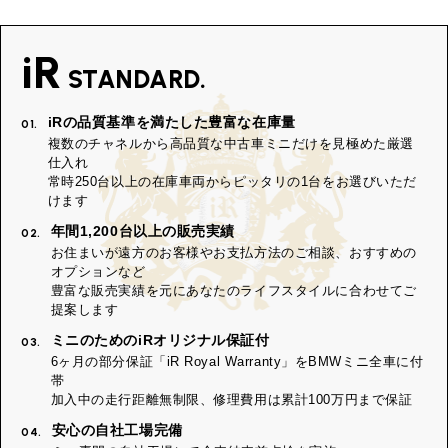
iR
STANDARD.
iRの品質基準を満たした豊富な在庫量
01.
複数のチャネルから高品質な中古車ミニだけを見極めた厳選
仕入れ
常時250台以上の在庫車両からピッタリの1台をお選びいただ
けます
年間1,200台以上の販売実績
02.
お住まいが遠方のお客様やお支払方法のご相談、おすすめの
オプションなど
豊富な販売実績を元にあなたのライフスタイルに合わせてご
提案します
ミニのためのiRオリジナル保証付
03.
6ヶ月の部分保証「iR Royal Warranty」をBMWミニ全車に付
帯
加入中の走行距離無制限、修理費用は累計100万円まで保証
安心の自社工場完備
04.