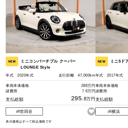
ミニコンバーチブル クーパー
ミニ5ド
NEW
NEW
LOUNGE Style
年式
2020年式
走行距離
47,000km
年式
2017年式
車両本体価格
288万円
車両本体価格
諸費用
7.8万円
諸費用
295.
8
万円
支払総額
支払総額
iR世田谷
iR横浜
表示価格はすべて税込価格です