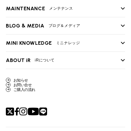
MAINTENANCE
TOP
メンテナンス
iRの買取が他社よりも高い理由
BLOG & MEDIA
TOP
ブログ＆メディア
売却手順
BMWミニ メンテナンス
MINI KNOWLEDGE
TOP
ミニナレッジ
必要書類
ローバーミニ メンテナンス
買取Q&A
MINI Blog
スタッフブログ
ABOUT iR
TOP
iRについて
最近の修理実績
iRで愛車を売却されたお客様の声
User's Voice
購入者様の声
BMWミニナレッジ
会社概要
BMWミニ買取査定依頼
お知らせ
Part's Report
パーツ販売のご案内
ローバーミニナレッジ
お問い合せ
スタッフ紹介
ローバーミニ買取査定依頼
ご購入の流れ
Movie
動画一覧
MAP
リクルート