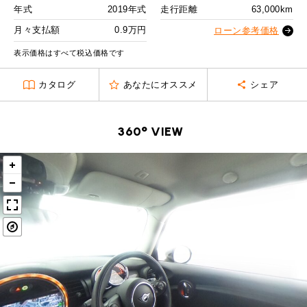
MINI Blog
スタッフブログ
ABOUT iR
TOP
年式
2019年式
走行距離
63,000km
iRについて
最近の修理実績
2回目以降
13,800
円
iRで愛車を売却されたお客様の声
月々支払額
0.9万円
User's Voice
ローン参考価格
購入者様の声
ボーナス月追加額
50,000
円
BMWミニナレッジ
RECRUIT
会社概要
採用情報
BMWミニ買取査定依頼
表示価格はすべて税込価格です
Part's Report
パーツ販売のご案内
ボーナス月数
14
回
ローバーミニナレッジ
スタッフ紹介
ローバーミニ買取査定依頼
カタログ
あなたにオススメ
シェア
残価ローンの場合
Movie
動画一覧
お知らせ
プライバシーポリシー
MAP
0.9
お問い合わせ
サイトマップ
月々支払額
万円
360° VIEW
リクルート
総支払額
224.7
万円
頭金
30
万円
残価
46
万円
支払回数
84
回
ボーナス支払回数/年
2
回
BMW MINI
ROVER MINI
サービス工場
サービス工場
工場
TEL
買取
購入相談
iR TECH FACTORY
iR MAKERS
お問い合わせ
MAP
査定依頼
来店予約
内訳