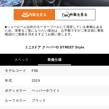
1回目
15,216
円
2回目以降
9,300
円
内装を見る
外装を見る
ボーナス月追加額
50,000
円
■ショールーム以外のモータープールにて保管している車輌もある
ボーナス月数
14
回
ため、実車をご覧になりたい場合は、お手数ですがご来店前に事前
確認のご連絡を頂きますようお願い致します。
ミニ3ドア クーパーD STREET Style
スペック
装備仕様
モデルコード
F56
年式
2019
ボディカラー
ペッパーホワイト
ルーフカラー
ブラック