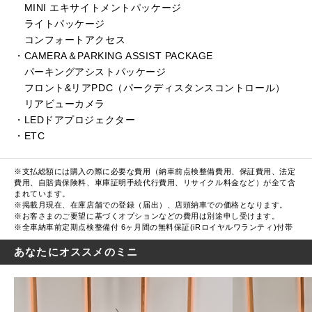
MINI エキサイトメントパッケージ
ライトパッケージ
コンフォートアクセス
・CAMERA＆PARKING ASSIST PACKAGE
パーキングアシストパッケージ
フロント&リアPDC（パークディスタンスコントロール）
リアビューカメラ
・LEDドアプロジェクター
・ETC
※支払総額には購入の際に必要な費用（納車前点検整備費用、保証費用、法定
費用、自賠責保険料、車庫証明手続代行費用、リサイクル料金など）が全て含
まれています。
※掲載月現在、在庫店舗での登録（届出）、店頭納車での価格となります。
※お客さまのご要望に基づくオプションなどの費用は別途申し受けます。
※全車納車前定期点検整備付 6ヶ月間の無料保証(iRロイヤルワランティ)付帯
あなたにオススメのミニ