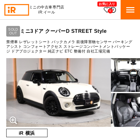
お気に入り
ミニの中古車専門店
0
iR:イール
ローン参考価格
SOLD
ミニ3ドア クーパーD STREET Style
BMW MINI
OUT
BMWミニ 在庫検索
通常ローンの場合
禁煙車 レザレットシート バックカメラ 前後障害物センサー パーキング
アシスト コンフォートアクセス ストレージコンパートメントパッケー
ジ ドアプロジェクター 純正ナビ ETC 整備付 自社工場完備
ROVER MINI
1.4
ローバーミニ 在庫検索
月々支払額
万円
総支払額
216
万円
TRADE
買取
10:00～18:00
頭金
30
万円
営業時間
月曜日（祝日の場合は火曜日）
MAINTENANCE
定休日
TOP
メンテナンス
支払回数
84
回
ボーナス支払回数/年
2
回
iRの買取が他社よりも高い理由
BLOG & MEDIA
TOP
ブログ＆メディア
売却手順
BMWミニ メンテナンス
内訳
MINI KNOWLEDGE
TOP
ミニナレッジ
必要書類
iR 横浜
ローバーミニ メンテナンス
1回目
15,315
円
買取Q&A