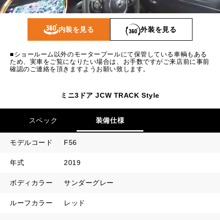
1回目
17,579
円
2回目以降
14,300
円
内装を見る
外装を見る
ボーナス月追加額
50,000
円
■ショールーム以外のモータープールにて保管している車輌もある
ボーナス月数
14
回
ため、実車をご覧になりたい場合は、お手数ですがご来店前に事前
確認のご連絡を頂きますようお願い致します。
ミニ3ドア JCW TRACK Style
スペック
装備仕様
モデルコード
F56
年式
2019
ボディカラー
サンダーグレー
ルーフカラー
レッド