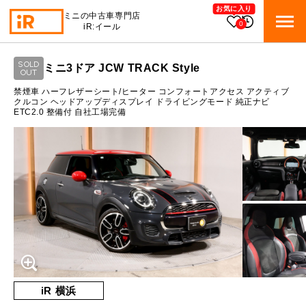
お気に入り
ミニの中古車専門店
0
iR:イール
ローン参考価格
SOLD
ミニ3ドア JCW TRACK Style
BMW MINI
OUT
BMWミニ 在庫検索
通常ローンの場合
禁煙車 ハーフレザーシート/ヒーター コンフォートアクセス アクティブ
クルコン ヘッドアップディスプレイ ドライビングモード 純正ナビ
ETC2.0 整備付 自社工場完備
ROVER MINI
2
ローバーミニ 在庫検索
月々支払額
万円
総支払額
265.8
万円
TRADE
買取
10:00～18:00
頭金
30
万円
営業時間
月曜日（祝日の場合は火曜日）
MAINTENANCE
定休日
TOP
メンテナンス
支払回数
84
回
ボーナス支払回数/年
2
回
iRの買取が他社よりも高い理由
BLOG & MEDIA
TOP
ブログ＆メディア
売却手順
BMWミニ メンテナンス
内訳
MINI KNOWLEDGE
TOP
ミニナレッジ
必要書類
iR 横浜
ローバーミニ メンテナンス
1回目
23,023
円
買取Q&A