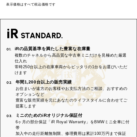
表示価格はすべて税込価格です
iR
STANDARD.
iRの品質基準を満たした豊富な在庫量
01.
複数のチャネルから高品質な中古車ミニだけを見極めた厳選
仕入れ
常時250台以上の在庫車両からピッタリの1台をお選びいただ
けます
年間1,200台以上の販売実績
02.
お住まいが遠方のお客様やお支払方法のご相談、おすすめの
オプションなど
豊富な販売実績を元にあなたのライフスタイルに合わせてご
提案します
ミニのためのiRオリジナル保証付
03.
6ヶ月の部分保証「iR Royal Warranty」をBMWミニ全車に付
帯
加入中の走行距離無制限、修理費用は累計100万円まで保証