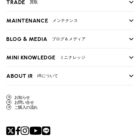
TRADE
買取
MAINTENANCE
TOP
メンテナンス
iRの買取が他社よりも高い理由
BLOG & MEDIA
TOP
ブログ＆メディア
売却手順
BMWミニ メンテナンス
MINI KNOWLEDGE
TOP
ミニナレッジ
必要書類
ローバーミニ メンテナンス
買取Q&A
MINI Blog
スタッフブログ
ABOUT iR
TOP
iRについて
最近の修理実績
iRで愛車を売却されたお客様の声
User's Voice
購入者様の声
BMWミニナレッジ
会社概要
BMWミニ買取査定依頼
お知らせ
Part's Report
パーツ販売のご案内
ローバーミニナレッジ
お問い合せ
スタッフ紹介
ローバーミニ買取査定依頼
ご購入の流れ
Movie
動画一覧
MAP
リクルート