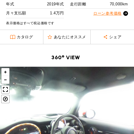
MINI Blog
スタッフブログ
ABOUT iR
TOP
年式
2019年式
走行距離
70,000km
iRについて
最近の修理実績
2回目以降
19,700
円
iRで愛車を売却されたお客様の声
月々支払額
1.4万円
User's Voice
ローン参考価格
購入者様の声
ボーナス月追加額
50,000
円
BMWミニナレッジ
RECRUIT
会社概要
採用情報
BMWミニ買取査定依頼
表示価格はすべて税込価格です
Part's Report
パーツ販売のご案内
ボーナス月数
14
回
ローバーミニナレッジ
スタッフ紹介
ローバーミニ買取査定依頼
カタログ
あなたにオススメ
シェア
残価ローンの場合
Movie
動画一覧
お知らせ
プライバシーポリシー
MAP
1.4
お問い合わせ
サイトマップ
月々支払額
万円
360° VIEW
リクルート
総支払額
276.4
万円
頭金
30
万円
残価
56
万円
支払回数
84
回
ボーナス支払回数/年
2
回
BMW MINI
ROVER MINI
サービス工場
サービス工場
工場
TEL
買取
購入相談
iR TECH FACTORY
iR MAKERS
お問い合わせ
MAP
査定依頼
来店予約
内訳