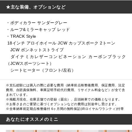
★主な装備、オプションなど
・ボディカラー サンダーグレー
・ルーフ&ミラーキャップ レッド
・TRACK Style
18インチ アロイホイール JCW カップスポーク 2トーン
JCW ボンネットストライプ
ダイナミカレザーコンビネーション カーボンブラック
（JCWスポーツシート）
シートヒーター（フロント/左右）
※支払総額には購入の際に必要な費用（納車前点検整備費用、保証費用、法定
費用、自賠責保険料、車庫証明手続代行費用、リサイクル料金など）が全て含
まれています。
※掲載月現在、在庫店舗での登録（届出）、店頭納車での価格となります。
※お客さまのご要望に基づくオプションなどの費用は別途申し受けます。
※全車納車前定期点検整備付 6ヶ月間の無料保証(iRロイヤルワランティ)付帯
あなたにオススメのミニ