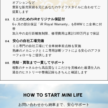
オプションなど
豊富な販売実績を元にあなたのライフスタイルに合わせてご
提案します
ミニのためのiRオリジナル保証付
03.
6ヶ月の部分保証「iR Royal Warranty」をBMWミニ全車に付
帯
加入中の走行距離無制限、修理費用は累計100万円まで保証
安心の自社工場完備
04.
ミニ専門の自社工場にて全車納車前点検を実施
熟練のメカニックとミニ専用診断ソフトによる安心のアフタ
ーフォローをご提供します
売却・買取まで一貫してサポート
05.
複数のチャネルから高品質なミニだけを見極めた厳選仕入れ
過去のヒストリーや整備記録もきちんと確認します
HOW TO START MINI LIFE
お問い合わせから納車まで、安心サポート