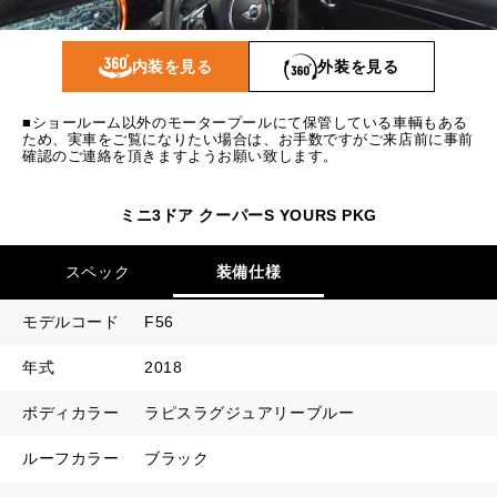
1回目
14,443
円
2回目以降
10,100
円
内装を見る
外装を見る
ボーナス月追加額
50,000
円
■ショールーム以外のモータープールにて保管している車輌もある
ボーナス月数
14
回
ため、実車をご覧になりたい場合は、お手数ですがご来店前に事前
確認のご連絡を頂きますようお願い致します。
ミニ3ドア クーパーS YOURS PKG
スペック
装備仕様
モデルコード
F56
年式
2018
ボディカラー
ラピスラグジュアリーブルー
ルーフカラー
ブラック