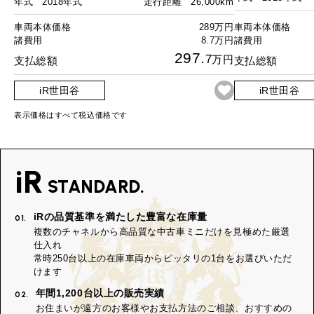
年式
2018年式
走行距離
26,000km
車両本体価格
289万円
車両本体価格
諸費用
8.7万円
諸費用
297.
7
万円
支払総額
支払総額
iR世田谷
iR世田谷
表示価格はすべて税込価格です
iR
STANDARD.
iRの品質基準を満たした豊富な在庫量
01.
複数のチャネルから高品質な中古車ミニだけを見極めた厳選
仕入れ
常時250台以上の在庫車両からピッタリの1台をお選びいただ
けます
年間1,200台以上の販売実績
02.
お住まいが遠方のお客様やお支払方法のご相談、おすすめの