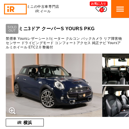
お気に入り
ミニの中古車専門店
0
iR:イール
ローン参考価格
SOLD
ミニ3ドア クーパーS YOURS PKG
BMW MINI
OUT
BMWミニ 在庫検索
通常ローンの場合
禁煙車 Yoursレザーシート/ヒーター クルコン バックカメラ リア障害物
センサー ドライビングモード コンフォートアクセス 純正ナビ Yoursア
ルミホイール ETC2.0 整備付
ROVER MINI
1.5
ローバーミニ 在庫検索
月々支払額
万円
総支払額
223.2
万円
TRADE
買取
10:00～18:00
頭金
30
万円
営業時間
月曜日（祝日の場合は火曜日）
MAINTENANCE
定休日
TOP
メンテナンス
支払回数
84
回
ボーナス支払回数/年
2
回
iRの買取が他社よりも高い理由
BLOG & MEDIA
TOP
ブログ＆メディア
売却手順
BMWミニ メンテナンス
内訳
MINI KNOWLEDGE
TOP
ミニナレッジ
必要書類
iR 横浜
ローバーミニ メンテナンス
1回目
21,198
円
買取Q&A