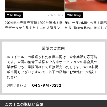
2025.02.21
MINI Blog
MINI Blog
2024年小売販売実績1200台達成！販
年に一度のMINIの日！朝
売データから見えたミニの人気ランキ
MINI Tokyo Bayに参加
ングを大公開！
業販のご案内
iR（イール）の厳選された在庫車両は、全車業販対応可能
です。全国の整備工場様や中古車オークションの非会員の
業者様でも、業販価格にて直接販売いたします。WEB非掲
載車両もございますので、以下の店舗にお気軽にご相談く
ださい。
045-941-3232
お問い合わせ：
このミニの取扱い店舗