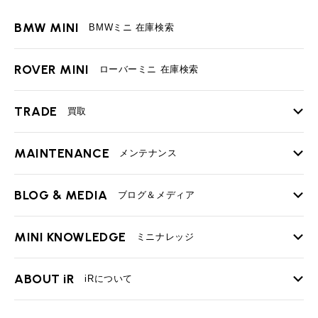
BMW MINI
BMWミニ 在庫検索
ROVER MINI
ローバーミニ 在庫検索
TRADE
買取
MAINTENANCE
TOP
メンテナンス
iRの買取が他社よりも高い理由
BLOG & MEDIA
TOP
ブログ＆メディア
売却手順
BMWミニ メンテナンス
MINI KNOWLEDGE
TOP
ミニナレッジ
必要書類
ローバーミニ メンテナンス
買取Q&A
MINI Blog
スタッフブログ
ABOUT iR
TOP
iRについて
最近の修理実績
iRで愛車を売却されたお客様の声
User's Voice
購入者様の声
BMWミニナレッジ