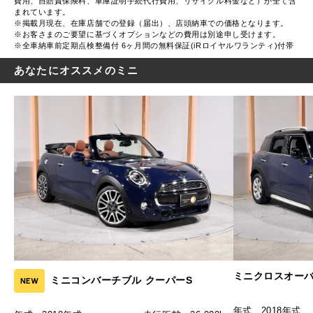
費用、自賠責保険料、車庫証明手続代行費用、リサイクル料金など）が全て含
まれています。
※掲載月現在、在庫店舗での登録（届出）、店頭納車での価格となります。
※お客さまのご要望に基づくオプションなどの費用は別途申し受けます。
※全車納車前定期点検整備付 6ヶ月間の無料保証(iRロイヤルワランティ)付帯
あなたにオススメのミニ
ミニクロスオーバ
ミニコンバーチブル クーパーS
NEW
年式
2018年式