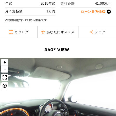
MINI Blog
スタッフブログ
ABOUT iR
TOP
年式
2018年式
走行距離
41,000km
iRについて
最近の修理実績
2回目以降
14,600
円
iRで愛車を売却されたお客様の声
月々支払額
1万円
User's Voice
ローン参考価格
購入者様の声
ボーナス月追加額
50,000
円
BMWミニナレッジ
RECRUIT
会社概要
採用情報
BMWミニ買取査定依頼
表示価格はすべて税込価格です
Part's Report
パーツ販売のご案内
ボーナス月数
14
回
ローバーミニナレッジ
スタッフ紹介
ローバーミニ買取査定依頼
カタログ
あなたにオススメ
シェア
残価ローンの場合
Movie
動画一覧
お知らせ
プライバシーポリシー
MAP
1
お問い合わせ
サイトマップ
月々支払額
万円
360° VIEW
リクルート
総支払額
232.2
万円
頭金
30
万円
残価
47
万円
支払回数
84
回
ボーナス支払回数/年
2
回
BMW MINI
ROVER MINI
サービス工場
サービス工場
工場
TEL
買取
購入相談
iR TECH FACTORY
iR MAKERS
お問い合わせ
MAP
査定依頼
来店予約
内訳