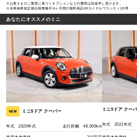
※お客さまのご要望に基づくオプションなどの費用は別途申し受けます。
※全車納車前定期点検整備付 6ヶ月間の無料保証(iRロイヤルワランティ)付帯
あなたにオススメのミニ
ミニ5ドア クーパ
ミニ5ドア クーパー
NEW
年式
2021年式
年式
2020年式
走行距離
49,000km