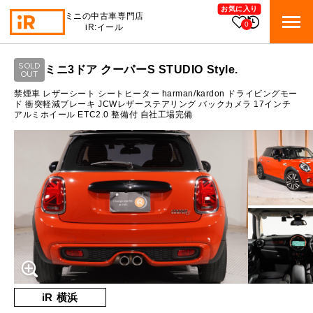
お気に入り
ミニの中古車専門店
0
iR:イール
ローン参考価格
SOLD
ミニ3ドア クーパーS STUDIO Style.
BMW MINI
OUT
BMWミニ 在庫検索
通常ローンの場合
禁煙車 レザーシート シートヒーター harman/kardon ドライビングモー
ド 衝突軽減ブレーキ JCWレザーステアリング バックカメラ 17インチ
アルミホイール ETC2.0 整備付 自社工場完備
ROVER MINI
1.9
ローバーミニ 在庫検索
月々支払額
万円
総支払額
262.3
万円
TRADE
買取
10:00～18:00
頭金
30
万円
営業時間
月曜日（祝日の場合は火曜日）
MAINTENANCE
定休日
TOP
メンテナンス
支払回数
84
回
ボーナス支払回数/年
2
回
iRの買取が他社よりも高い理由
BLOG & MEDIA
TOP
ブログ＆メディア
売却手順
BMWミニ メンテナンス
内訳
MINI KNOWLEDGE
TOP
ミニナレッジ
必要書類
iR 横浜
ローバーミニ メンテナンス
1回目
22,092
円
買取Q&A