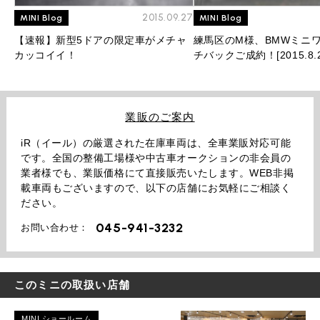
2015.09.27
MINI Blog
MINI Blog
【速報】新型5ドアの限定車がメチャ
練馬区のM様、BMWミニワ
カッコイイ！
チバックご成約！[2015.8.2
業販のご案内
iR（イール）の厳選された在庫車両は、全車業販対応可能
です。全国の整備工場様や中古車オークションの非会員の
業者様でも、業販価格にて直接販売いたします。WEB非掲
載車両もございますので、以下の店舗にお気軽にご相談く
ださい。
045-941-3232
お問い合わせ：
このミニの取扱い店舗
MINI ショールーム