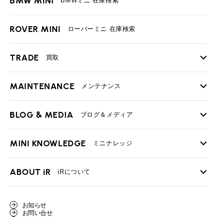
BMW MINI
BMWミニ 在庫検索
ROVER MINI
ローバーミニ 在庫検索
TRADE
買取
MAINTENANCE
TOP
メンテナンス
iRの買取が他社よりも高い理由
BLOG & MEDIA
TOP
ブログ＆メディア
売却手順
BMWミニ メンテナンス
MINI KNOWLEDGE
TOP
ミニナレッジ
必要書類
ローバーミニ メンテナンス
買取Q&A
MINI Blog
スタッフブログ
ABOUT iR
TOP
iRについて
最近の修理実績
iRで愛車を売却されたお客様の声
User's Voice
購入者様の声
BMWミニナレッジ
会社概要
BMWミニ買取査定依頼
お知らせ
Part's Report
パーツ販売のご案内
ローバーミニナレッジ
お問い合せ