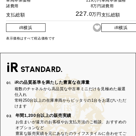
車両本体価格
219万円
車両本体価格
諸費用
8万円
諸費用
227.
0
万円
支払総額
支払総額
iR横浜
iR横浜
表示価格はすべて税込価格です
iR
STANDARD.
iRの品質基準を満たした豊富な在庫量
01.
複数のチャネルから高品質な中古車ミニだけを見極めた厳選
仕入れ
常時250台以上の在庫車両からピッタリの1台をお選びいただ
けます
年間1,200台以上の販売実績
02.
お住まいが遠方のお客様やお支払方法のご相談、おすすめの
オプションなど
豊富な販売実績を元にあなたのライフスタイルに合わせてご