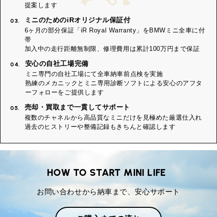
提案します
ミニのためのiRオリジナル保証付
03.
6ヶ月の部分保証「iR Royal Warranty」をBMWミニ全車に付
帯
加入中の走行距離無制限、修理費用は累計100万円まで保証
安心の自社工場完備
04.
ミニ専門の自社工場にて全車納車前点検を実施
熟練のメカニックとミニ専用診断ソフトによる安心のアフタ
ーフォローをご提供します
売却・買取まで一貫してサポート
05.
複数のチャネルから高品質なミニだけを見極めた厳選仕入れ
過去のヒストリーや整備記録もきちんと確認します
HOW TO START MINI LIFE
お問い合わせから納車まで、安心サポート