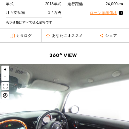
MINI Blog
スタッフブログ
ABOUT iR
TOP
年式
2018年式
走行距離
24,000km
iRについて
最近の修理実績
2回目以降
19,300
円
iRで愛車を売却されたお客様の声
月々支払額
1.4万円
User's Voice
ローン参考価格
購入者様の声
ボーナス月追加額
50,000
円
BMWミニナレッジ
RECRUIT
会社概要
採用情報
BMWミニ買取査定依頼
表示価格はすべて税込価格です
Part's Report
パーツ販売のご案内
ボーナス月数
14
回
ローバーミニナレッジ
スタッフ紹介
ローバーミニ買取査定依頼
カタログ
あなたにオススメ
シェア
残価ローンの場合
Movie
動画一覧
お知らせ
プライバシーポリシー
MAP
1.4
お問い合わせ
サイトマップ
月々支払額
万円
360° VIEW
リクルート
総支払額
272.8
万円
頭金
30
万円
残価
55
万円
支払回数
84
回
ボーナス支払回数/年
2
回
BMW MINI
ROVER MINI
サービス工場
サービス工場
工場
TEL
買取
購入相談
iR TECH FACTORY
iR MAKERS
お問い合わせ
MAP
査定依頼
来店予約
内訳