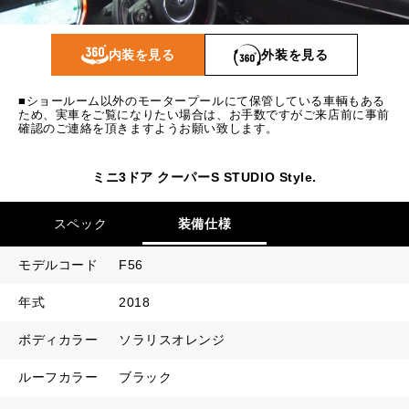
1回目
16,502
円
2回目以降
14,000
円
内装を見る
外装を見る
ボーナス月追加額
50,000
円
■ショールーム以外のモータープールにて保管している車輌もある
ボーナス月数
14
回
ため、実車をご覧になりたい場合は、お手数ですがご来店前に事前
確認のご連絡を頂きますようお願い致します。
ミニ3ドア クーパーS STUDIO Style.
スペック
装備仕様
モデルコード
F56
年式
2018
ボディカラー
ソラリスオレンジ
ルーフカラー
ブラック