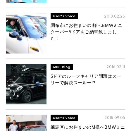
2018.02.25
User's Voice
調布市にお住まいのI様へBMWミニ
クーパー5ドアをご納車致しまし
た！
2016.02.11
MINI Blog
5ドアのルーフキャリア問題はスー
リーで解決スールー!?
2015.09.06
User's Voice
練馬区にお住まいのM様へBMWミニ