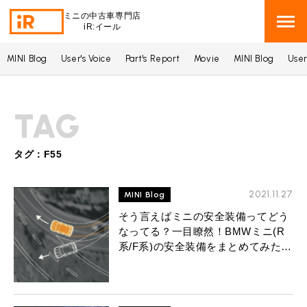
ミニの中古車専門店
iR:イール
MINI Blog
User's Voice
Part's Report
Movie
MINI Blog
User
BMW MINI
BMWミニ 在庫検索
TAG
ROVER MINI
ローバーミニ 在庫検索
TRADE
タグ：F55
買取
MAINTENANCE
2021.11.27
TOP
MINI Blog
メンテナンス
そう言えばミニの安全装備ってどう
iRの買取が他社よりも高い理由
なってる？一目瞭然！BMWミニ(R
BLOG & MEDIA
TOP
ブログ＆メディア
系/F系)の安全装備をまとめてみた
売却手順
【安全装備一覧表】
BMWミニ メンテナンス
MINI KNOWLEDGE
TOP
ミニナレッジ
必要書類
ローバーミニ メンテナンス
買取Q&A