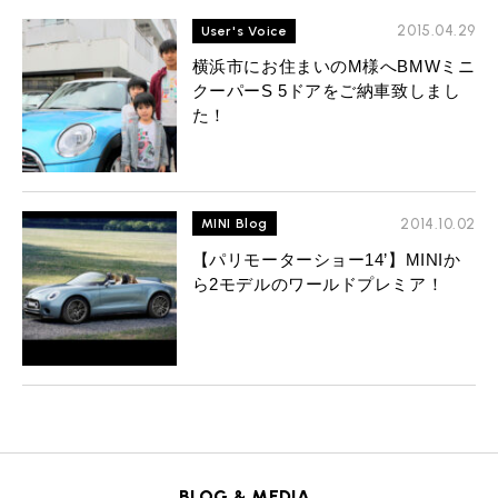
2015.04.29
User's Voice
横浜市にお住まいのM様へBMWミニ
クーパーS 5ドアをご納車致しまし
た！
2014.10.02
MINI Blog
【パリモーターショー14’】MINIか
ら2モデルのワールドプレミア！
BLOG & MEDIA