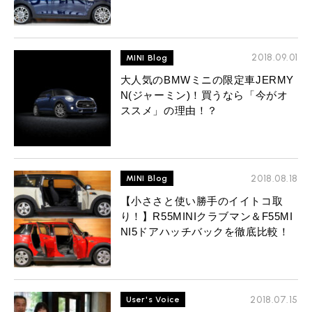
2018.09.01
MINI Blog
大人気のBMWミニの限定車JERMY
N(ジャーミン)！買うなら「今がオ
ススメ」の理由！？
2018.08.18
MINI Blog
【小ささと使い勝手のイイトコ取
り！】R55MINIクラブマン＆F55MI
NI5ドアハッチバックを徹底比較！
2018.07.15
User's Voice