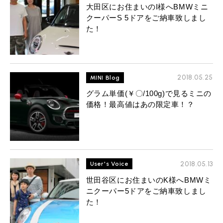
大田区にお住まいのI様へBMWミニ
クーパーS 5ドアをご納車致しまし
た！
2018.05.25
MINI Blog
グラム単価(￥〇/100g)で見るミニの
価格！最高値はあの限定車！？
2018.05.13
User's Voice
世田谷区にお住まいのK様へBMWミ
ニクーパー5ドアをご納車致しまし
た！