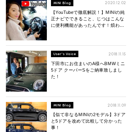
MINI Blog
スタッフブログ
2020.12.02
MINI Blog
ABOUT iR
TOP
iRについて
最近の修理実績
iRで愛車を売却されたお客様の声
【YouTubeで徹底解説！】MINIの純
User's Voice
購入者様の声
BMWミニナレッジ
正ナビでできること、じつはこんな
RECRUIT
会社概要
採用情報
BMWミニ買取査定依頼
に便利機能があったんです！煩わし
Part's Report
パーツ販売のご案内
ローバーミニナレッジ
さから開放されるナビテクを動画で
スタッフ紹介
ローバーミニ買取査定依頼
紹介します！＜F系ミニ（F54・F5
Movie
動画一覧
お知らせ
プライバシーポリシー
MAP
5・F56・F57・F60共通）＞
お問い合わせ
サイトマップ
2018.11.15
User's Voice
リクルート
下田市にお住まいのA様へBMWミニ
5ドア クーパーSをご納車致しまし
た！
2018.11.09
MINI Blog
BMW MINI
ROVER MINI
サービス工場
サービス工場
【似て非なるMINIの2モデル】3ドア
工場
TEL
買取
購入相談
と5ドアを改めて比較して分かった
iR TECH FACTORY
iR MAKERS
お問い合わせ
MAP
査定依頼
来店予約
事！