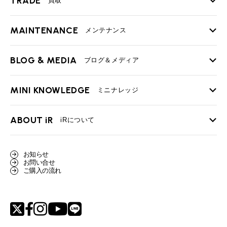
TRADE
買取
MAINTENANCE
TOP
メンテナンス
iRの買取が他社よりも高い理由
BLOG & MEDIA
TOP
ブログ＆メディア
売却手順
BMWミニ メンテナンス
MINI KNOWLEDGE
TOP
ミニナレッジ
必要書類
ローバーミニ メンテナンス
買取Q&A
MINI Blog
スタッフブログ
ABOUT iR
TOP
iRについて
最近の修理実績
iRで愛車を売却されたお客様の声
User's Voice
購入者様の声
BMWミニナレッジ
会社概要
BMWミニ買取査定依頼
お知らせ
Part's Report
パーツ販売のご案内
ローバーミニナレッジ
お問い合せ
スタッフ紹介
ローバーミニ買取査定依頼
ご購入の流れ
Movie
動画一覧
MAP
リクルート