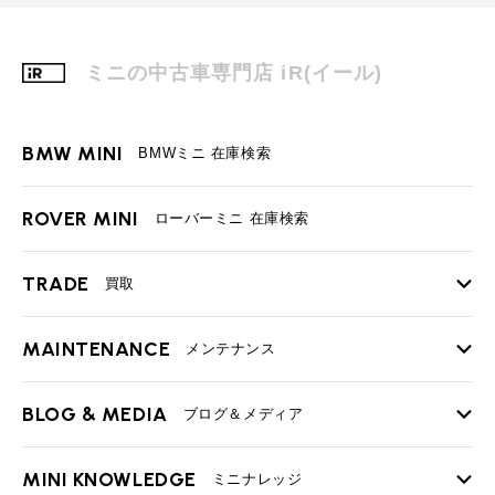
ミニの中古車専門店 iR(イール)
BMW MINI
BMWミニ 在庫検索
ROVER MINI
ローバーミニ 在庫検索
TRADE
買取
MAINTENANCE
TOP
メンテナンス
iRの買取が他社よりも高い理由
BLOG & MEDIA
TOP
ブログ＆メディア
売却手順
BMWミニ メンテナンス
MINI KNOWLEDGE
TOP
ミニナレッジ
必要書類