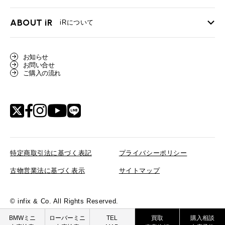
ローバーミニ メンテナンス
買取Q&A
MINI Blog
スタッフブログ
ABOUT iR
TOP
iRについて
最近の修理実績
iRで愛車を売却されたお客様の声
User's Voice
購入者様の声
BMWミニナレッジ
会社概要
BMWミニ買取査定依頼
お知らせ
Part's Report
パーツ販売のご案内
ローバーミニナレッジ
お問い合せ
スタッフ紹介
ローバーミニ買取査定依頼
ご購入の流れ
Movie
動画一覧
MAP
リクルート
特定商取引法に基づく表記
プライバシーポリシー
古物営業法に基づく表示
サイトマップ
© infix & Co. All Rights Reserved.
BMW MINI
ROVER MINI
BMWミニ
ローバーミニ
TEL
買取
購入相談