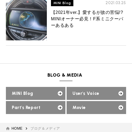
MINI Blog
スタッフブログ
2021.03.25
MINI Blog
ABOUT iR
TOP
iRについて
最近の修理実績
iRで愛車を売却されたお客様の声
【2021年ver.】愛するが故の苦悩!?
User's Voice
購入者様の声
BMWミニナレッジ
MINIオーナー必見！F系ミニクーパ
RECRUIT
会社概要
採用情報
BMWミニ買取査定依頼
ーあるある
Part's Report
パーツ販売のご案内
ローバーミニナレッジ
スタッフ紹介
ローバーミニ買取査定依頼
Movie
動画一覧
お知らせ
プライバシーポリシー
MAP
お問い合わせ
サイトマップ
リクルート
BLOG & MEDIA
MINI Blog
User's Voice
Part's Report
Movie
BMW MINI
ROVER MINI
サービス工場
サービス工場
工場
TEL
買取
購入相談
iR TECH FACTORY
iR MAKERS
お問い合わせ
MAP
査定依頼
来店予約
HOME
ブログ＆メディア