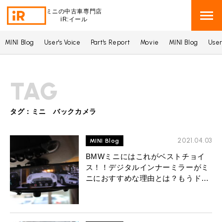
ミニの中古車専門店
iR:イール
MINI Blog
User's Voice
Part's Report
Movie
MINI Blog
User
BMW MINI
BMWミニ 在庫検索
TAG
ROVER MINI
ローバーミニ 在庫検索
TRADE
タグ：ミニ バックカメラ
買取
MAINTENANCE
2021.04.03
TOP
MINI Blog
メンテナンス
BMWミニにはこれがベストチョイ
iRの買取が他社よりも高い理由
ス！！デジタルインナーミラーがミ
BLOG & MEDIA
TOP
ブログ＆メディア
ニにおすすめな理由とは？もうドラ
売却手順
レコもバックカメラもいらない！？
BMWミニ メンテナンス
MINI KNOWLEDGE
TOP
ミニナレッジ
必要書類
ローバーミニ メンテナンス
買取Q&A