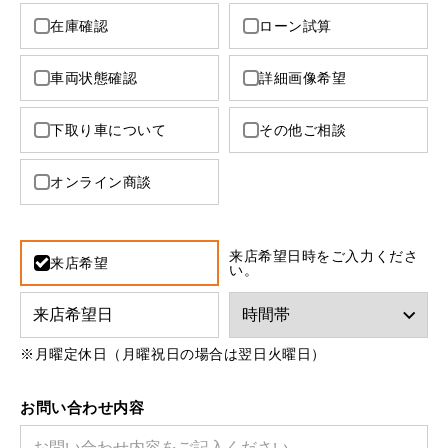
MINI Blog
スタッフブログ
ABOUT iR
TOP
iRについて
最近の修理実績
在庫確認
ローン試算
iRで愛車を売却されたお客様の声
User's Voice
購入者様の声
BMWミニナレッジ
RECRUIT
会社概要
採用情報
BMWミニ買取査定依頼
車両状態確認
詳細画像希望
Part's Report
パーツ販売のご案内
ローバーミニナレッジ
スタッフ紹介
ローバーミニ買取査定依頼
下取り車について
その他ご相談
Movie
動画一覧
お知らせ
プライバシーポリシー
MAP
お問い合わせ
サイトマップ
オンライン商談
リクルート
来店希望日時をご入力くださ
来店希望
い。
※月曜定休日（月曜祝日の場合は翌日火曜日）
BMW MINI
ROVER MINI
サービス工場
サービス工場
工場
TEL
買取
購入相談
お問い合わせ内容
iR TECH FACTORY
iR MAKERS
お問い合わせ
MAP
査定依頼
来店予約