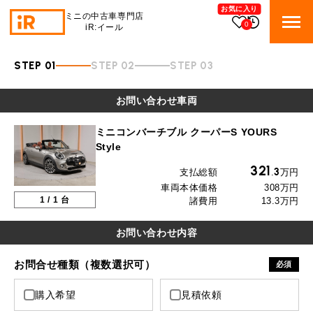
お気に入り
ミニの中古車専門店
0
iR:イール
STEP 01
STEP 02
STEP 03
BMW MINI
BMWミニ 在庫検索
お問い合わせ車両
ROVER MINI
ローバーミニ 在庫検索
ミニコンバーチブル クーパーS YOURS
Style
TRADE
買取
321
3
支払総額
.
万円
車両本体価格
308万円
MAINTENANCE
TOP
メンテナンス
1
/
1
台
諸費用
13.3万円
iRの買取が他社よりも高い理由
お問い合わせ内容
BLOG & MEDIA
TOP
ブログ＆メディア
売却手順
お問合せ種類（複数選択可）
必須
BMWミニ メンテナンス
MINI KNOWLEDGE
TOP
ミニナレッジ
必要書類
購入希望
見積依頼
ローバーミニ メンテナンス
買取Q&A