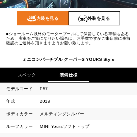
1回目
19,411
円
2回目以降
16,800
円
内装を見る
外装を見る
ボーナス月追加額
90,000
円
■ショールーム以外のモータープールにて保管している車輌もある
ボーナス月数
14
回
ため、実車をご覧になりたい場合は、お手数ですがご来店前に事前
確認のご連絡を頂きますようお願い致します。
ミニコンバーチブル クーパーS YOURS Style
スペック
装備仕様
モデルコード
F57
年式
2019
ボディカラー
メルティングシルバー
ルーフカラー
MINI Yoursソフトトップ