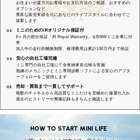
お住まいが遠方のお客様やお支払方法のご相談、おすすめの
オプションなど
豊富な販売実績を元にあなたのライフスタイルに合わせてご
提案します
ミニのためのiRオリジナル保証付
03.
6ヶ月の部分保証「iR Royal Warranty」をBMWミニ全車に付
帯
加入中の走行距離無制限、修理費用は累計100万円まで保証
安心の自社工場完備
04.
ミニ専門の自社工場にて全車納車前点検を実施
熟練のメカニックとミニ専用診断ソフトによる安心のアフタ
ーフォローをご提供します
売却・買取まで一貫してサポート
05.
複数のチャネルから高品質なミニだけを見極めた厳選仕入れ
過去のヒストリーや整備記録もきちんと確認します
HOW TO START MINI LIFE