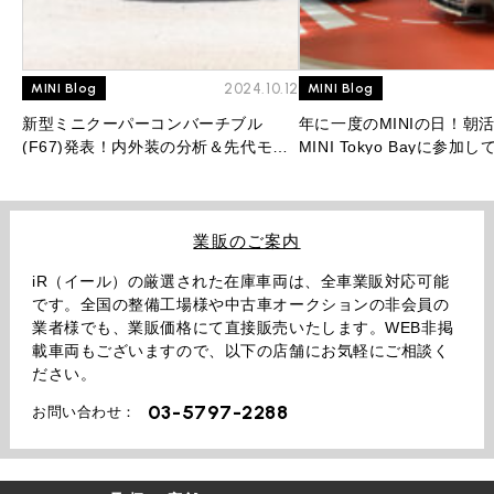
2024.10.12
MINI Blog
MINI Blog
新型ミニクーパーコンバーチブル
年に一度のMINIの日！朝
(F67)発表！内外装の分析＆先代モデ
MINI Tokyo Bayに参加
ルとの比較を大公開！
業販のご案内
iR（イール）の厳選された在庫車両は、全車業販対応可能
です。全国の整備工場様や中古車オークションの非会員の
業者様でも、業販価格にて直接販売いたします。WEB非掲
載車両もございますので、以下の店舗にお気軽にご相談く
ださい。
03-5797-2288
お問い合わせ：