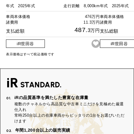
年式
2025年式
走行距離
8,000km
年式
2025年式
車両本体価格
476万円
車両本体価格
諸費用
11.3万円
諸費用
487.
3
万円
支払総額
支払総額
iR世田谷
iR世田谷
表示価格はすべて税込価格です
iR
STANDARD.
iRの品質基準を満たした豊富な在庫量
01.
複数のチャネルから高品質な中古車ミニだけを見極めた厳選
仕入れ
常時250台以上の在庫車両からピッタリの1台をお選びいただ
けます
年間1,200台以上の販売実績
02.