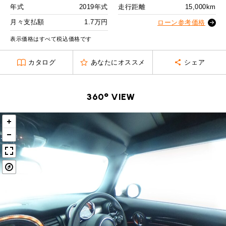
MINI Blog
スタッフブログ
ABOUT iR
TOP
年式
2019年式
走行距離
15,000km
iRについて
最近の修理実績
2回目以降
24,600
円
iRで愛車を売却されたお客様の声
月々支払額
1.7万円
User's Voice
ローン参考価格
購入者様の声
ボーナス月追加額
90,000
円
BMWミニナレッジ
RECRUIT
会社概要
採用情報
BMWミニ買取査定依頼
表示価格はすべて税込価格です
Part's Report
パーツ販売のご案内
ボーナス月数
14
回
ローバーミニナレッジ
スタッフ紹介
ローバーミニ買取査定依頼
カタログ
あなたにオススメ
シェア
残価ローンの場合
Movie
動画一覧
お知らせ
プライバシーポリシー
MAP
1.7
お問い合わせ
サイトマップ
月々支払額
万円
360° VIEW
リクルート
総支払額
398.3
万円
頭金
50
万円
残価
81
万円
支払回数
84
回
ボーナス支払回数/年
2
回
BMW MINI
ROVER MINI
サービス工場
サービス工場
工場
TEL
買取
購入相談
iR TECH FACTORY
iR MAKERS
お問い合わせ
MAP
査定依頼
来店予約
内訳