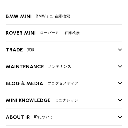
BMW MINI
BMWミニ 在庫検索
ROVER MINI
ローバーミニ 在庫検索
TRADE
買取
MAINTENANCE
TOP
メンテナンス
iRの買取が他社よりも高い理由
BLOG & MEDIA
TOP
ブログ＆メディア
売却手順
BMWミニ メンテナンス
MINI KNOWLEDGE
TOP
ミニナレッジ
必要書類
ローバーミニ メンテナンス
買取Q&A
MINI Blog
スタッフブログ
ABOUT iR
TOP
iRについて
最近の修理実績
iRで愛車を売却されたお客様の声
User's Voice
購入者様の声