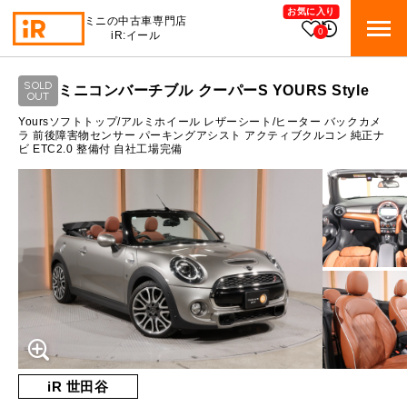
お気に入り
ミニの中古車専門店
0
iR:イール
ローン参考価格
SOLD
ミニコンバーチブル クーパーS YOURS Style
BMW MINI
OUT
BMWミニ 在庫検索
通常ローンの場合
Yoursソフトトップ/アルミホイール レザーシート/ヒーター バックカメ
ラ 前後障害物センサー パーキングアシスト アクティブクルコン 純正ナ
ビ ETC2.0 整備付 自社工場完備
ROVER MINI
2.5
ローバーミニ 在庫検索
月々支払額
万円
総支払額
382.9
万円
TRADE
買取
10:00～18:00
頭金
50
万円
営業時間
月曜日（祝日の場合は火曜日）
MAINTENANCE
定休日
TOP
メンテナンス
支払回数
84
回
ボーナス支払回数/年
2
回
iRの買取が他社よりも高い理由
BLOG & MEDIA
TOP
ブログ＆メディア
売却手順
BMWミニ メンテナンス
内訳
MINI KNOWLEDGE
TOP
ミニナレッジ
必要書類
iR 世田谷
ローバーミニ メンテナンス
1回目
28,014
円
買取Q&A