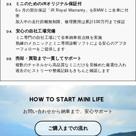
ミニのためのiRオリジナル保証付
03.
6ヶ月の部分保証「iR Royal Warranty」をBMWミニ全車に付
帯
加入中の走行距離無制限、修理費用は累計100万円まで保証
安心の自社工場完備
04.
ミニ専門の自社工場にて全車納車前点検を実施
熟練のメカニックとミニ専用診断ソフトによる安心のアフタ
ーフォローをご提供します
売却・買取まで一貫してサポート
05.
複数のチャネルから高品質なミニだけを見極めた厳選仕入れ
過去のヒストリーや整備記録もきちんと確認します
HOW TO START MINI LIFE
お問い合わせから納車まで、安心サポート
ご購入までの流れ