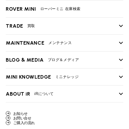
ROVER MINI
ローバーミニ 在庫検索
TRADE
買取
MAINTENANCE
TOP
メンテナンス
iRの買取が他社よりも高い理由
BLOG & MEDIA
TOP
ブログ＆メディア
売却手順
BMWミニ メンテナンス
MINI KNOWLEDGE
TOP
ミニナレッジ
必要書類
ローバーミニ メンテナンス
買取Q&A
MINI Blog
スタッフブログ
ABOUT iR
TOP
iRについて
最近の修理実績
iRで愛車を売却されたお客様の声
User's Voice
購入者様の声
BMWミニナレッジ
会社概要
BMWミニ買取査定依頼
お知らせ
Part's Report
パーツ販売のご案内
ローバーミニナレッジ
お問い合せ
スタッフ紹介
ローバーミニ買取査定依頼
ご購入の流れ