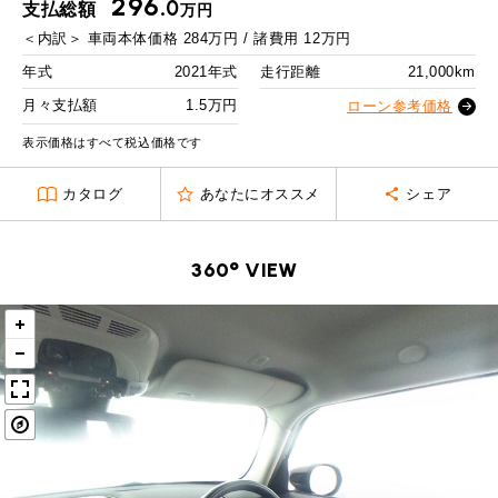
296.
MINI Blog
スタッフブログ
0
支払総額
万円
ABOUT iR
TOP
iRについて
最近の修理実績
2回目以降
22,600
円
＜内訳＞
車両本体価格
284
万円 / 諸費用
12
万円
iRで愛車を売却されたお客様の声
User's Voice
購入者様の声
ボーナス月追加額
80,000
円
BMWミニナレッジ
年式
2021年式
走行距離
21,000km
RECRUIT
会社概要
採用情報
BMWミニ買取査定依頼
Part's Report
パーツ販売のご案内
ボーナス月数
14
回
月々支払額
1.5万円
ローン参考価格
ローバーミニナレッジ
スタッフ紹介
ローバーミニ買取査定依頼
残価ローンの場合
表示価格はすべて税込価格です
Movie
動画一覧
お知らせ
プライバシーポリシー
MAP
1.5
カタログ
あなたにオススメ
シェア
お問い合わせ
サイトマップ
月々支払額
万円
リクルート
総支払額
365.9
万円
360° VIEW
頭金
50
万円
残価
74
万円
支払回数
84
回
ボーナス支払回数/年
2
回
BMW MINI
ROVER MINI
サービス工場
サービス工場
工場
TEL
買取
購入相談
iR TECH FACTORY
iR MAKERS
お問い合わせ
MAP
査定依頼
来店予約
内訳