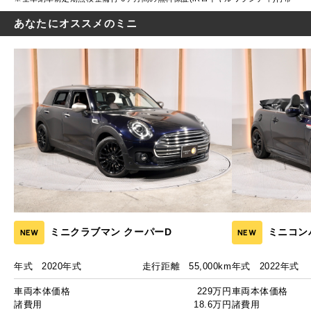
あなたにオススメのミニ
ミニクラブマン クーパーD
ミニコン
NEW
NEW
年式
2020年式
走行距離
55,000km
年式
2022年式
車両本体価格
229万円
車両本体価格
諸費用
18.6万円
諸費用