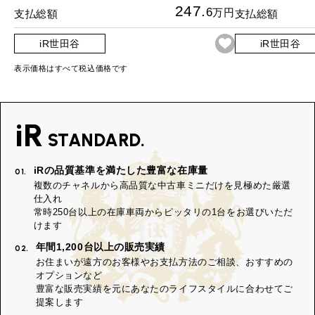
247.
6
万円
支払総額
支払総額
iR世田谷
iR世田谷
表示価格はすべて税込価格です
iR
STANDARD.
iRの品質基準を満たした豊富な在庫量
01.
複数のチャネルから高品質な中古車ミニだけを見極めた厳選
仕入れ
常時250台以上の在庫車両からピッタリの1台をお選びいただ
けます
年間1,200台以上の販売実績
02.
お住まいが遠方のお客様やお支払方法のご相談、おすすめの
オプションなど
豊富な販売実績を元にあなたのライフスタイルに合わせてご
提案します