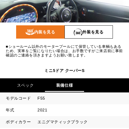
1回目
20,884
円
2回目以降
15,400
円
ボーナス月追加額
80,000
円
内装を見る
外装を見る
ボーナス月数
14
回
■ショールーム以外のモータープールにて保管している車輌もある
ため、実車をご覧になりたい場合は、お手数ですがご来店前に事前
確認のご連絡を頂きますようお願い致します。
ミニ5ドア クーパーS
スペック
装備仕様
モデルコード
F55
年式
2021
ボディカラー
エニグマティックブラック