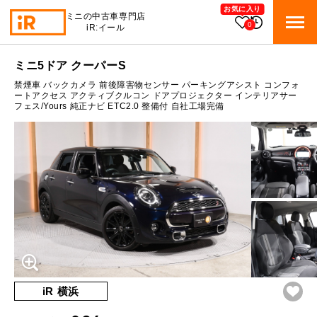
お気に入り
ミニの中古車専門店
0
iR:イール
ローン参考価格
ミニ5ドア クーパーS
BMW MINI
BMWミニ 在庫検索
禁煙車 バックカメラ 前後障害物センサー パーキングアシスト コンフォ
通常ローンの場合
ートアクセス アクティブクルコン ドアプロジェクター インテリアサー
フェス/Yours 純正ナビ ETC2.0 整備付 自社工場完備
ROVER MINI
2.3
ローバーミニ 在庫検索
月々支払額
万円
総支払額
351.9
万円
TRADE
買取
10:00～18:00
頭金
50
万円
営業時間
月曜日（祝日の場合は火曜日）
MAINTENANCE
定休日
TOP
メンテナンス
支払回数
84
回
ボーナス支払回数/年
2
回
iRの買取が他社よりも高い理由
BLOG & MEDIA
TOP
ブログ＆メディア
売却手順
BMWミニ メンテナンス
内訳
MINI KNOWLEDGE
TOP
ミニナレッジ
必要書類
iR 横浜
ローバーミニ メンテナンス
1回目
23,705
円
買取Q&A