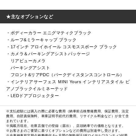
★主なオプションなど
・ボディーカラー エニグマティクブラック
・ルーフ&ミラーキャップ ブラック
・17インチ アロイホイール コスモススポーク ブラック
・カメラ＆パーキングアシストパッケージ
リアビューカメラ
パーキングアシスト
フロント&リアPDC（パークディスタンスコントロール）
・インテリアサーフェス MINI Yours インテリアスタイル ピ
アノブラックイルミネーテッド
・LEDドアプロジェクター
※支払総額には購入の際に必要な費用（納車前点検整備費用、保証費用、法定
費用、自賠責保険料、車庫証明手続代行費用、リサイクル料金など）が全て含
まれています。
※掲載月現在、在庫店舗での登録（届出）、店頭納車での価格となります。
※お客さまのご要望に基づくオプションなどの費用は別途申し受けます。
※全車納車前定期点検整備付 6ヶ月間の無料保証(iRロイヤルワランティ)付帯