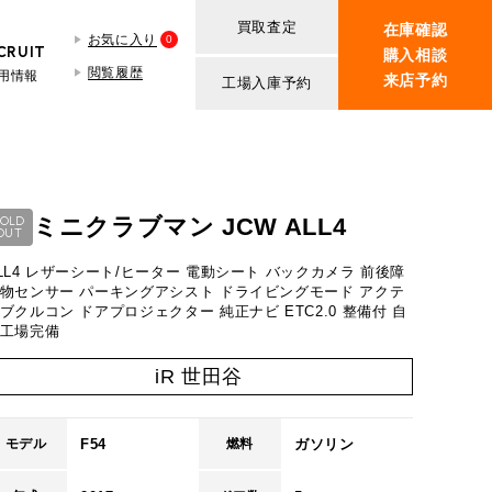
買取査定
在庫確認
お気に入り
0
CRUIT
購入相談
閲覧履歴
用情報
来店予約
工場入庫予約
BMW MINI
買取査定依頼
iR TECH FACTORY
ROVER MINI
BMW MINIサービス工場
紹介
買取査定依頼
ミニクラブマン JCW ALL4
SOLD
OUT
iR MAKERS
ROVER MINIサービス工場
LL4 レザーシート/ヒーター 電動シート バックカメラ 前後障
ンの場合
ト
物センサー パーキングアシスト ドライビングモード アクテ
ブクルコン ドアプロジェクター 純正ナビ ETC2.0 整備付 自
工場完備
1.4
万円
iR 世田谷
万円
353.6
F54
ガソリン
モデル
燃料
万円
50