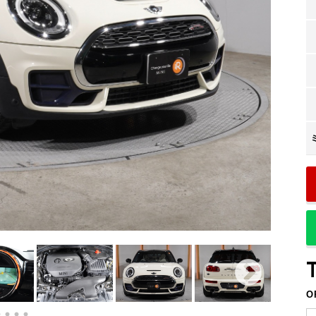
回
84
残価
回
2
支払回数
ボーナス支払回数/年
内訳
プライバシーポリシー
円
21,501
1回目
サイトマップ
円
21,200
2回目以降
円
80,000
ボーナス月追加額
回
14
ボーナス月数
O