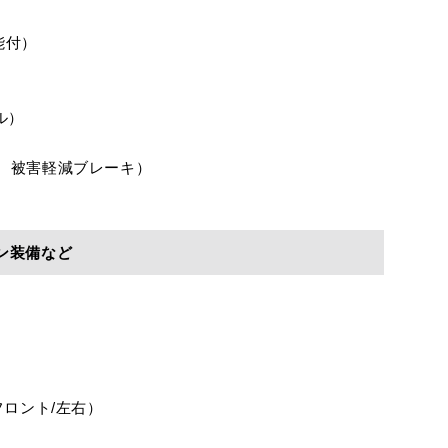
能付）
ル）
、被害軽減ブレーキ）
ン装備など
フロント/左右）