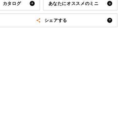
カタログ
あなたにオススメ
のミニ
シェア
する
メールで送る
LINEで送る
Facebookで共有
X(旧Twitter)で共有
ROVER MINI
サービス工場
iR MAKERS
購入相談
来店予約