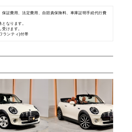
、保証費用、法定費用、自賠責保険料、車庫証明手続代行費
格となります。
し受けます。
ワランティ)付帯