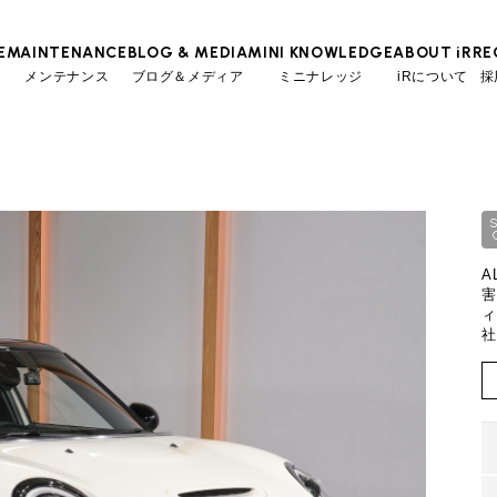
E
MAINTENANCE
BLOG & MEDIA
MINI KNOWLEDGE
ABOUT iR
RE
メンテナンス
ブログ＆メディア
ミニナレッジ
iRについて
採
TOP
TOP
TOP
TOP
会社概要
スタッフ
ローン参考価格
MINI Blog
iRの買取が他社よりも高い理由
工場入庫予約
BMWミニナレッジ
スタッフブログ
MAP
売却手順
BMWミニ メンテナンス
ローバーミニナレッジ
User's Voice
購入者様の声
A
ーンの場合
残価ロー
リクルー
必要書類
ローバーミニ メンテナンス
害
Part's Report
パーツ販売のご案内
ィ
社
買取Q&A
最近の修理実績
Movie
動画一覧
2.1
万円
月々支払額
iRで愛車を売却されたお客様の声
万円
340.1
総支払額
BMWミニ買取査定依頼
万円
50
頭金
ローバーミニ買取査定依頼