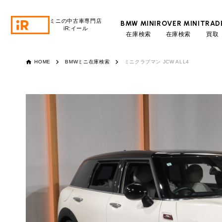
ミニの中古車専門店
BMW MINI
ROVER MINI
TRAD
iR:イール
在庫検索
在庫検索
買取
BMW MINI
BMWミニ 在庫検索
HOME
BMWミニ在庫検索
ミニクラブマン JCW ALL4
ROVER MINI
ローバーミニ 在庫検索
TRADE
買取
通常ロ
営業時間
10:00～18:00
MAINTENANCE
TOP
メンテナンス
定休日
月曜日（祝日の場合は火曜日）
月々支払額
iRの買取が他社よりも高い理由
BLOG & MEDIA
TOP
総支払額
ブログ＆メディア
売却手順
頭金
BMWミニ メンテナンス
MINI KNOWLEDGE
TOP
ミニナレッジ