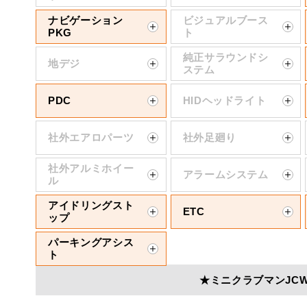
ナビゲーション
ビジュアルブース
PKG
ト
純正サラウンドシ
地デジ
ステム
PDC
HIDヘッドライト
社外エアロパーツ
社外足廻り
社外アルミホイー
アラームシステム
ル
アイドリングスト
ETC
ップ
パーキングアシス
ト
★ミニクラブマンJCW