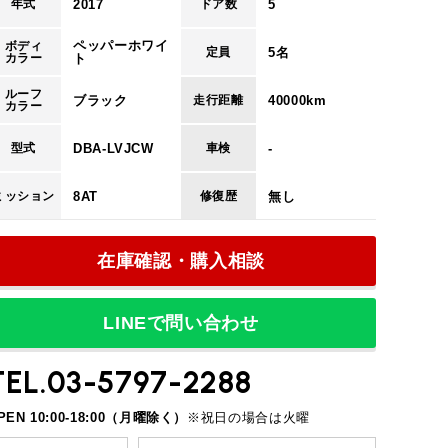
2017
5
年式
ドア数
万円
72
ペッパーホワイ
ボディ
5名
定員
カラー
ト
回
84
ルーフ
ブラック
40000km
走行距離
カラー
回
2
DBA-LVJCW
-
型式
車検
8AT
無し
ミッション
修復歴
円
18,388
在庫確認・購入相談
円
14,200
円
80,000
LINEで問い合わせ
回
14
TEL.03-5797-2288
PEN 10:00-18:00（月曜除く）
※祝日の場合は火曜