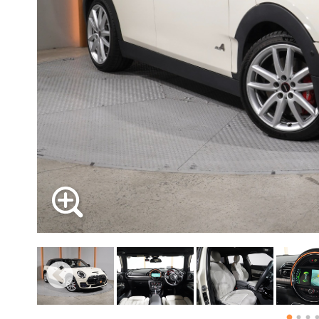
必要書類
ローバーミニ メンテナンス
支払回数
MINI Blog
買取Q&A
スタッフブログ
ABOUT iR
TOP
iRについて
最近の修理実績
ボーナス支払回数/年
iRで愛車を売却されたお客様の声
User's Voice
購入者様の声
BMWミニナレッジ
RECRUIT
会社概要
採用情報
BMWミニ買取査定依頼
Part's Report
パーツ販売のご案内
ローバーミニナレッジ
内訳
スタッフ紹介
ローバーミニ買取査定依頼
Movie
動画一覧
お知らせ
MAP
1回目
お問い合わせ
2回目以降
リクルート
ボーナス月追加額
ボーナス月数