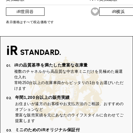
iR世田谷
iR横浜
表示価格はすべて税込価格です
iR
STANDARD.
iRの品質基準を満たした豊富な在庫量
01.
複数のチャネルから高品質な中古車ミニだけを見極めた厳選
仕入れ
常時250台以上の在庫車両からピッタリの1台をお選びいただ
けます
年間1,200台以上の販売実績
02.
お住まいが遠方のお客様やお支払方法のご相談、おすすめの
オプションなど
豊富な販売実績を元にあなたのライフスタイルに合わせてご
提案します
ミニのためのiRオリジナル保証付
03.