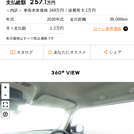
257.
MINI Blog
スタッフブログ
1
支払総額
万円
ABOUT iR
TOP
iRについて
最近の修理実績
2回目以降
18,600
円
＜内訳＞
車両本体価格
249
万円 / 諸費用
8.1
万円
iRで愛車を売却されたお客様の声
User's Voice
購入者様の声
ボーナス月追加額
70,000
円
BMWミニナレッジ
年式
2020年式
走行距離
39,000km
RECRUIT
会社概要
採用情報
BMWミニ買取査定依頼
Part's Report
パーツ販売のご案内
ボーナス月数
14
回
月々支払額
1.2万円
ローン参考価格
ローバーミニナレッジ
スタッフ紹介
ローバーミニ買取査定依頼
残価ローンの場合
表示価格はすべて税込価格です
Movie
動画一覧
お知らせ
プライバシーポリシー
MAP
1.2
カタログ
あなたにオススメ
シェア
お問い合わせ
サイトマップ
月々支払額
万円
リクルート
総支払額
316.5
万円
360° VIEW
頭金
50
万円
残価
65
万円
支払回数
84
回
ボーナス支払回数/年
2
回
BMW MINI
ROVER MINI
サービス工場
サービス工場
工場
TEL
買取
購入相談
iR TECH FACTORY
iR MAKERS
お問い合わせ
MAP
査定依頼
来店予約
内訳