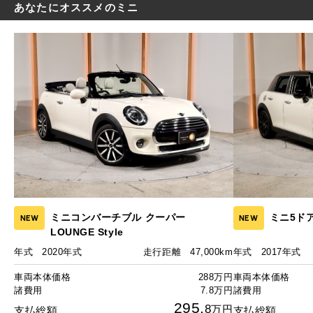
あなたにオススメのミニ
ミニコンバーチブル クーパー
ミニ5ド
NEW
NEW
LOUNGE Style
年式
2020年式
走行距離
47,000km
年式
2017年式
車両本体価格
288万円
車両本体価格
諸費用
7.8万円
諸費用
295.
8
万円
支払総額
支払総額