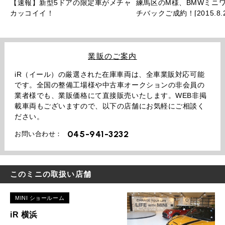
【速報】新型5ドアの限定車がメチャ
練馬区のM様、BMWミニワ
カッコイイ！
チバックご成約！[2015.8.2
業販のご案内
iR（イール）の厳選された在庫車両は、全車業販対応可能
です。全国の整備工場様や中古車オークションの非会員の
業者様でも、業販価格にて直接販売いたします。WEB非掲
載車両もございますので、以下の店舗にお気軽にご相談く
ださい。
045-941-3232
お問い合わせ：
このミニの取扱い店舗
MINI ショールーム
iR 横浜