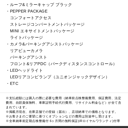
・ルーフ&ミラーキャップ ブラック
・PEPPER PACKAGE
コンフォートアクセス
ストレージコンパートメントパッケージ
MINI エキサイトメントパッケージ
ライトパッケージ
・カメラ&パーキングアシストパッケージ
リアビューカメラ
パーキングアシスト
フロント&リアPDC（パークディスタンスコントロール）
・LEDヘッドライト
LEDリアコンビランプ（ユニオンジャックデザイン）
・ETC
※支払総額には購入の際に必要な費用（納車前点検整備費用、保証費用、法定
費用、自賠責保険料、車庫証明手続代行費用、リサイクル料金など）が全て含
まれています。
※掲載月現在、在庫店舗での登録（届出）、店頭納車での価格となります。
※お客さまのご要望に基づくオプションなどの費用は別途申し受けます。
※全車納車前定期点検整備付 6ヶ月間の無料保証(iRロイヤルワランティ)付帯