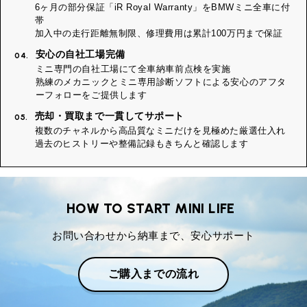
6ヶ月の部分保証「iR Royal Warranty」をBMWミニ全車に付
帯
加入中の走行距離無制限、修理費用は累計100万円まで保証
安心の自社工場完備
04.
ミニ専門の自社工場にて全車納車前点検を実施
熟練のメカニックとミニ専用診断ソフトによる安心のアフタ
ーフォローをご提供します
売却・買取まで一貫してサポート
05.
複数のチャネルから高品質なミニだけを見極めた厳選仕入れ
過去のヒストリーや整備記録もきちんと確認します
HOW TO START MINI LIFE
お問い合わせから納車まで、安心サポート
ご購入までの流れ