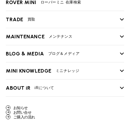
ROVER MINI
ローバーミニ 在庫検索
TRADE
買取
MAINTENANCE
TOP
メンテナンス
iRの買取が他社よりも高い理由
BLOG & MEDIA
TOP
ブログ＆メディア
売却手順
BMWミニ メンテナンス
MINI KNOWLEDGE
TOP
ミニナレッジ
必要書類
ローバーミニ メンテナンス
買取Q&A
MINI Blog
スタッフブログ
ABOUT iR
TOP
iRについて
最近の修理実績
iRで愛車を売却されたお客様の声
User's Voice
購入者様の声
BMWミニナレッジ
会社概要
BMWミニ買取査定依頼
お知らせ
Part's Report
パーツ販売のご案内
ローバーミニナレッジ
お問い合せ
スタッフ紹介
ローバーミニ買取査定依頼
ご購入の流れ
Movie
動画一覧
MAP