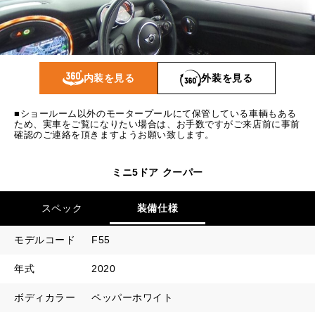
1回目
14,628
円
2回目以降
12,300
円
ボーナス月追加額
70,000
円
内装を見る
外装を見る
ボーナス月数
14
回
■ショールーム以外のモータープールにて保管している車輌もある
ため、実車をご覧になりたい場合は、お手数ですがご来店前に事前
確認のご連絡を頂きますようお願い致します。
ミニ5ドア クーパー
スペック
装備仕様
モデルコード
F55
年式
2020
ボディカラー
ペッパーホワイト