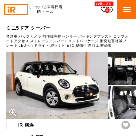
お気に入り
ミニの中古車専門店
0
iR:イール
ローン参考価格
ミニ5ドア クーパー
BMW MINI
BMWミニ 在庫検索
禁煙車 バックカメラ 前後障害物センサー パーキングアシスト コンフォ
通常ローンの場合
ートアクセス ストレージコンパートメントパッケージ 衝突被害軽減ブ
レーキ LEDヘッドライト 純正ナビ ETC 整備付 自社工場完備
ROVER MINI
1.9
ローバーミニ 在庫検索
月々支払額
万円
総支払額
304.2
万円
TRADE
買取
10:00～18:00
頭金
50
万円
営業時間
月曜日（祝日の場合は火曜日）
MAINTENANCE
定休日
TOP
メンテナンス
支払回数
84
回
ボーナス支払回数/年
2
回
iRの買取が他社よりも高い理由
BLOG & MEDIA
TOP
ブログ＆メディア
売却手順
BMWミニ メンテナンス
内訳
MINI KNOWLEDGE
TOP
ミニナレッジ
必要書類
iR 横浜
ローバーミニ メンテナンス
1回目
18,760
円
買取Q&A