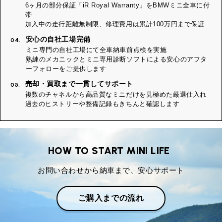
6ヶ月の部分保証「iR Royal Warranty」をBMWミニ全車に付
帯
加入中の走行距離無制限、修理費用は累計100万円まで保証
安心の自社工場完備
04.
ミニ専門の自社工場にて全車納車前点検を実施
熟練のメカニックとミニ専用診断ソフトによる安心のアフタ
ーフォローをご提供します
売却・買取まで一貫してサポート
05.
複数のチャネルから高品質なミニだけを見極めた厳選仕入れ
過去のヒストリーや整備記録もきちんと確認します
HOW TO START MINI LIFE
お問い合わせから納車まで、安心サポート
ご購入までの流れ