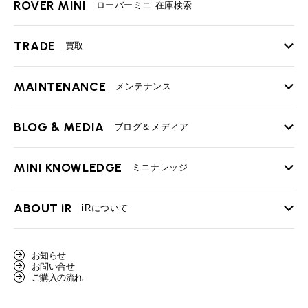
ROVER MINI
ローバーミニ 在庫検索
TRADE
買取
MAINTENANCE
TOP
メンテナンス
iRの買取が他社よりも高い理由
BLOG & MEDIA
TOP
ブログ＆メディア
売却手順
BMWミニ メンテナンス
MINI KNOWLEDGE
TOP
ミニナレッジ
必要書類
ローバーミニ メンテナンス
買取Q&A
MINI Blog
スタッフブログ
ABOUT iR
TOP
iRについて
最近の修理実績
iRで愛車を売却されたお客様の声
User's Voice
購入者様の声
BMWミニナレッジ
会社概要
BMWミニ買取査定依頼
お知らせ
Part's Report
パーツ販売のご案内
ローバーミニナレッジ
お問い合せ
スタッフ紹介
ローバーミニ買取査定依頼
ご購入の流れ
Movie
動画一覧
MAP