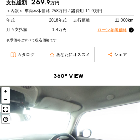
269.
MINI Blog
スタッフブログ
9
支払総額
万円
ABOUT iR
TOP
iRについて
最近の修理実績
2回目以降
20,400
円
＜内訳＞
車両本体価格
258
万円 / 諸費用
11.9
万円
iRで愛車を売却されたお客様の声
User's Voice
購入者様の声
ボーナス月追加額
70,000
円
BMWミニナレッジ
年式
2018年式
走行距離
11,000km
RECRUIT
会社概要
採用情報
BMWミニ買取査定依頼
Part's Report
パーツ販売のご案内
ボーナス月数
14
回
月々支払額
1.4万円
ローン参考価格
ローバーミニナレッジ
スタッフ紹介
ローバーミニ買取査定依頼
残価ローンの場合
表示価格はすべて税込価格です
Movie
動画一覧
お知らせ
プライバシーポリシー
MAP
1.4
カタログ
あなたにオススメ
シェア
お問い合わせ
サイトマップ
月々支払額
万円
リクルート
総支払額
332.8
万円
360° VIEW
頭金
50
万円
残価
68
万円
支払回数
84
回
ボーナス支払回数/年
2
回
BMW MINI
ROVER MINI
サービス工場
サービス工場
工場
TEL
買取
購入相談
iR TECH FACTORY
iR MAKERS
お問い合わせ
MAP
査定依頼
来店予約
内訳