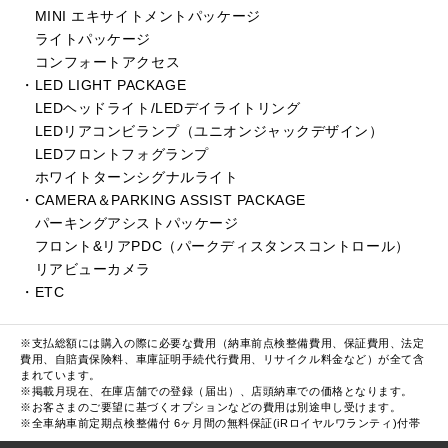
MINI エキサイトメントパッケージ
ライトパッケージ
コンフォートアクセス
・LED LIGHT PACKAGE
LEDヘッドライト/LEDデイライトリング
LEDリアコンビランプ（ユニオンジャックデザイン）
LEDフロントフォグランプ
ホワイトターンシグナルライト
・CAMERA＆PARKING ASSIST PACKAGE
パーキングアシストパッケージ
フロント&リアPDC（パークディスタンスコントロール）
リアビューカメラ
・ETC
※支払総額には購入の際に必要な費用（納車前点検整備費用、保証費用、法定
費用、自賠責保険料、車庫証明手続代行費用、リサイクル料金など）が全て含
まれています。
※掲載月現在、在庫店舗での登録（届出）、店頭納車での価格となります。
※お客さまのご要望に基づくオプションなどの費用は別途申し受けます。
※全車納車前定期点検整備付 6ヶ月間の無料保証(iRロイヤルワランティ)付帯