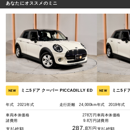
あなたにオススメのミニ
ミニ5ドア クーパー PICCADILLY ED
ミニ5ド
NEW
NEW
年式
2021年式
走行距離
24,000km
年式
2019年式
車両本体価格
278万円
車両本体価格
諸費用
9.8万円
諸費用
287.
8
万円
支払総額
支払総額