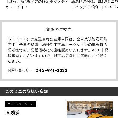
【速報】新型5ドアの限定車がメチャ
練馬区のM様、BMWミニワ
カッコイイ！
チバックご成約！[2015.8.2
業販のご案内
iR（イール）の厳選された在庫車両は、全車業販対応可能
です。全国の整備工場様や中古車オークションの非会員の
業者様でも、業販価格にて直接販売いたします。WEB非掲
載車両もございますので、以下の店舗にお気軽にご相談く
ださい。
045-941-3232
お問い合わせ：
このミニの取扱い店舗
MINI ショールーム
iR 横浜