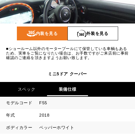
1回目
14,464
円
2回目以降
13,900
円
ボーナス月追加額
70,000
円
内装を見る
外装を見る
ボーナス月数
14
回
■ショールーム以外のモータープールにて保管している車輌もある
ため、実車をご覧になりたい場合は、お手数ですがご来店前に事前
確認のご連絡を頂きますようお願い致します。
ミニ5ドア クーパー
スペック
装備仕様
モデルコード
F55
年式
2018
ボディカラー
ペッパーホワイト