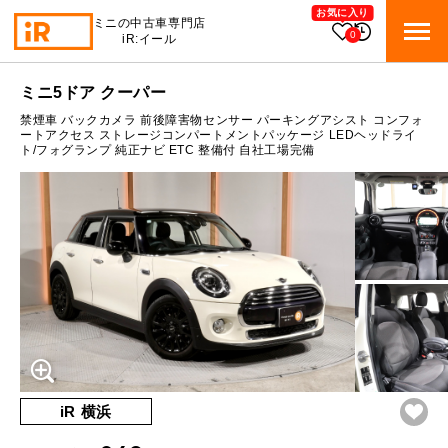
お気に入り
ミニの中古車専門店
0
iR:イール
ローン参考価格
ミニ5ドア クーパー
BMW MINI
BMWミニ 在庫検索
禁煙車 バックカメラ 前後障害物センサー パーキングアシスト コンフォ
通常ローンの場合
ートアクセス ストレージコンパートメントパッケージ LEDヘッドライ
ト/フォグランプ 純正ナビ ETC 整備付 自社工場完備
ROVER MINI
2
ローバーミニ 在庫検索
月々支払額
万円
総支払額
319.8
万円
TRADE
買取
10:00～18:00
頭金
50
万円
営業時間
月曜日（祝日の場合は火曜日）
MAINTENANCE
定休日
TOP
メンテナンス
支払回数
84
回
ボーナス支払回数/年
2
回
iRの買取が他社よりも高い理由
BLOG & MEDIA
TOP
ブログ＆メディア
売却手順
BMWミニ メンテナンス
内訳
MINI KNOWLEDGE
TOP
ミニナレッジ
必要書類
iR 横浜
ローバーミニ メンテナンス
1回目
24,961
円
買取Q&A