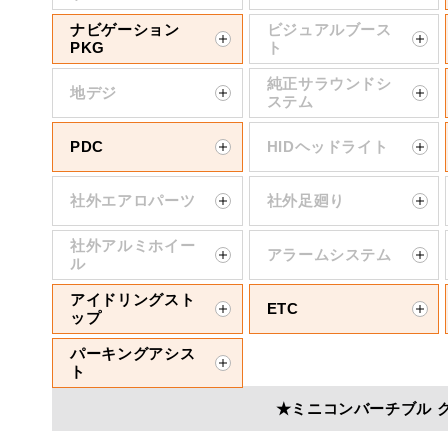
ナビゲーション
ビジュアルブース
PKG
ト
純正サラウンドシ
地デジ
ステム
PDC
HIDヘッドライト
社外エアロパーツ
社外足廻り
社外アルミホイー
アラームシステム
ル
アイドリングスト
ETC
ップ
パーキングアシス
ト
★ミニコンバーチブル 