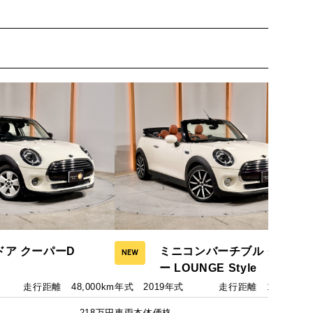
ドア クーパーD
ミニコンバーチブル クーパ
NEW
ー LOUNGE Style
走行距離
48,000km
年式
2019年式
走行距離
15,000km
218万円
車両本体価格
283万円