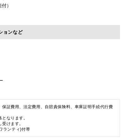
能付）
ションなど
ー
、保証費用、法定費用、自賠責保険料、車庫証明手続代行費
格となります。
し受けます。
ワランティ)付帯