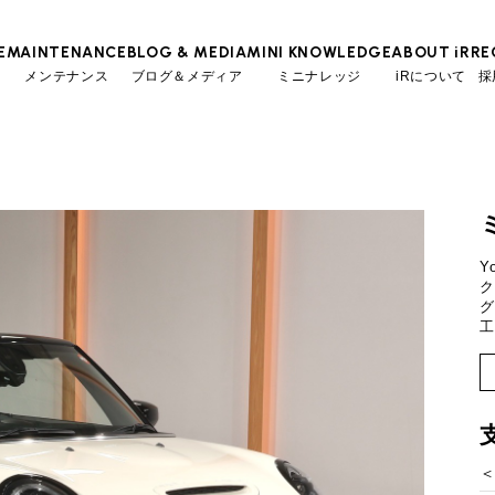
E
MAINTENANCE
BLOG & MEDIA
MINI KNOWLEDGE
ABOUT iR
RE
メンテナンス
ブログ＆メディア
ミニナレッジ
iRについて
採
TOP
TOP
TOP
TOP
会社概要
スタッフ
ローン参考価格
MINI Blog
iRの買取が他社よりも高い理由
工場入庫予約
BMWミニナレッジ
スタッフブログ
MAP
売却手順
BMWミニ メンテナンス
ローバーミニナレッジ
User's Voice
購入者様の声
Y
ーンの場合
残価ロー
リクルー
ク
必要書類
ローバーミニ メンテナンス
Part's Report
パーツ販売のご案内
グ
工
買取Q&A
最近の修理実績
Movie
動画一覧
2.3
万円
月々支払額
iRで愛車を売却されたお客様の声
万円
369.8
総支払額
BMWミニ買取査定依頼
万円
50
頭金
ローバーミニ買取査定依頼