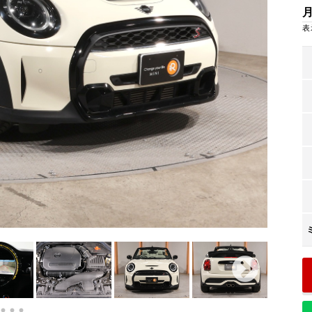
回
84
残価
表
回
2
支払回数
ボーナス支払回数/年
内訳
プライバシーポリシー
円
29,313
1回目
サイトマップ
円
23,000
2回目以降
円
90,000
ボーナス月追加額
回
14
ボーナス月数