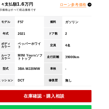
1.6
万円
月々支払額
ローン参考価格
万円
78
示価格はすべて税込価格です
回
84
F57
ガソリン
モデル
燃料
回
2
2021
2
年式
ドア数
ペッパーホワイ
ボディ
4名
定員
カラー
ト
円
20,273
MINI Yoursソフ
ルーフ
39000km
走行距離
カラー
トトップ
円
15,500
3BA-WJ20MW
-
型式
車検
円
90,000
DCT
無し
ミッション
修復歴
回
14
在庫確認・購入相談