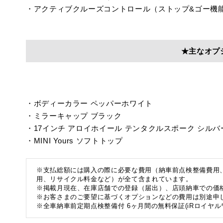
・アクティブクルーズコントロール（ストップ&ゴー機
★主なオプ
・ボディーカラー ペッパーホワイト
・ミラーキャップ ブラック
・17インチ アロイホイール テンタクルスポーク シルバ
・MINI Yours ソフトトップ
※支払総額には購入の際に必要な費用（納車前点検整備費用
用、リサイクル料金など）が全て含まれています。
※掲載月現在、在庫店舗での登録（届出）、店頭納車での価
※お客さまのご要望に基づくオプションなどの費用は別途申
※全車納車前定期点検整備付 6ヶ月間の無料保証(iRロイヤル