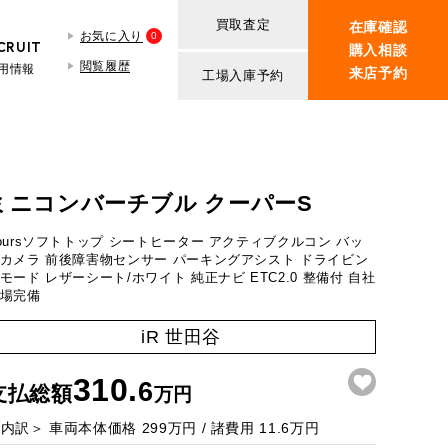
買取査定
在庫確認
お気に入り
0
CRUIT
購入相談
閲覧履歴
用情報
来店予約
工場入庫予約
BMW MINI
買取査定依頼
iR TECH FACTORY
ROVER MINI
BMW MINIサービス工場
紹介
買取査定依頼
ミニコンバーチブル クーパーS
iR MAKERS
ROVER MINIサービス工場
oursソフトトップ シートヒーター アクティブクルコン バッ
ンの場合
ト
カメラ 前後障害物センサー パーキングアシスト ドライビン
モード レザーシート/ホワイト 純正ナビ ETC2.0 整備付 自社
場完備
1.6
万円
iR 世田谷
万円
384.6
310.
6
支払総額
万円
万円
50
＜内訳＞
車両本体価格
299
万円 / 諸費用
11.6
万円