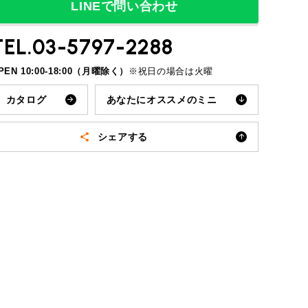
LINEで問い合わせ
TEL.03-5797-2288
PEN 10:00-18:00（月曜除く）
※祝日の場合は火曜
カタログ
あなたにオススメ
のミニ
ROVER MINI
サービス工場
iR MAKERS
シェア
する
メールで送る
LINEで送る
Facebookで共有
X(旧Twitter)で共有
購入相談
来店予約