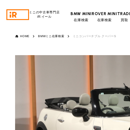
ミニの中古車専門店
BMW MINI
ROVER MINI
TRAD
iR:イール
在庫検索
在庫検索
買取
BMW MINI
BMWミニ 在庫検索
HOME
BMWミニ在庫検索
ミニコンバーチブル クーパーS
ROVER MINI
ローバーミニ 在庫検索
TRADE
買取
通常ロ
営業時間
10:00～18:00
MAINTENANCE
TOP
メンテナンス
定休日
月曜日（祝日の場合は火曜日）
月々支払額
iRの買取が他社よりも高い理由
BLOG & MEDIA
TOP
総支払額
ブログ＆メディア
売却手順
頭金
BMWミニ メンテナンス
MINI KNOWLEDGE
TOP
ミニナレッジ