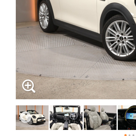
必要書類
ローバーミニ メンテナンス
支払回数
MINI Blog
買取Q&A
スタッフブログ
ABOUT iR
TOP
iRについて
最近の修理実績
ボーナス支払回数/年
iRで愛車を売却されたお客様の声
User's Voice
購入者様の声
BMWミニナレッジ
RECRUIT
会社概要
採用情報
BMWミニ買取査定依頼
Part's Report
パーツ販売のご案内
ローバーミニナレッジ
内訳
スタッフ紹介
ローバーミニ買取査定依頼
Movie
動画一覧
お知らせ
MAP
1回目
お問い合わせ
2回目以降
リクルート
ボーナス月追加額
ボーナス月数