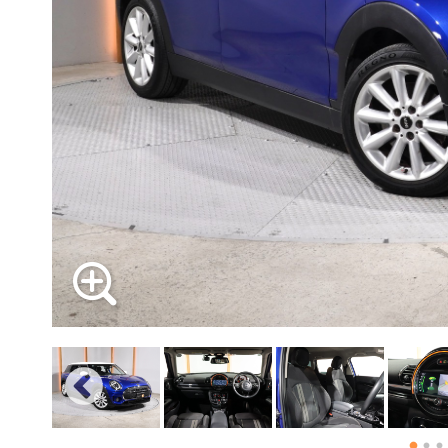
必要書類
ローバーミニ メンテナンス
支払回数
MINI Blog
買取Q&A
スタッフブログ
ABOUT iR
TOP
iRについて
最近の修理実績
ボーナス支払回数/年
iRで愛車を売却されたお客様の声
User's Voice
購入者様の声
BMWミニナレッジ
RECRUIT
会社概要
採用情報
BMWミニ買取査定依頼
Part's Report
パーツ販売のご案内
ローバーミニナレッジ
内訳
スタッフ紹介
ローバーミニ買取査定依頼
Movie
動画一覧
お知らせ
MAP
1回目
お問い合わせ
2回目以降
リクルート
ボーナス月追加額
ボーナス月数