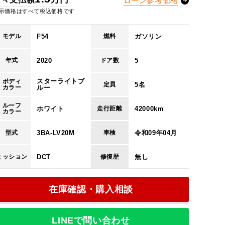
ローン参考価格
万円
示価格はすべて税込価格です
56
回
F54
ガソリン
モデル
燃料
84
回
2020
5
年式
ドア数
2
スターライトブ
ボディ
5名
定員
カラー
ルー
ルーフ
円
ホワイト
42000km
走行距離
19,462
カラー
円
3BA-LV20M
令和09年04月
型式
車検
14,500
円
DCT
無し
ミッション
修復歴
50,000
回
14
在庫確認・購入相談
LINEで問い合わせ