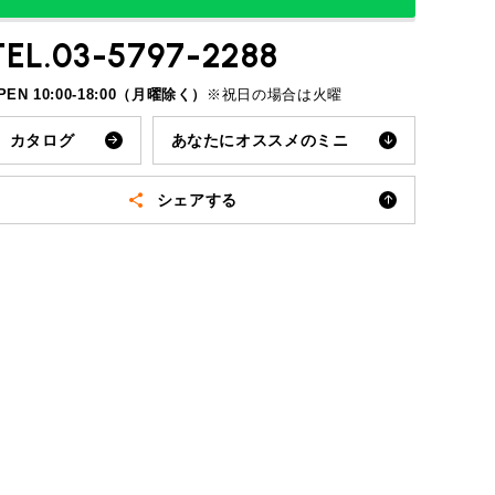
TEL.03-5797-2288
PEN 10:00-18:00（月曜除く）
※祝日の場合は火曜
カタログ
あなたにオススメ
のミニ
ROVER MINI
サービス工場
シェア
する
iR MAKERS
メールで送る
LINEで送る
Facebookで共有
X(旧Twitter)で共有
購入相談
来店予約