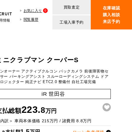
買取査定
在庫確認
お気に入り
0
CRUIT
購入相談
閲覧履歴
用情報
来店予約
工場入庫予約
BMW MINI
買取査定依頼
iR TECH FACTORY
ROVER MINI
BMW MINIサービス工場
紹介
買取査定依頼
ミニクラブマン クーパーS
iR MAKERS
ROVER MINIサービス工場
ンオーナー アクティブクルコン バックカメラ 前後障害物セ
ンの場合
ト
サー パーキングアシスト スルーローディングシステム ドア
ロジェクター 純正ナビ ETC2.0 整備付 自社工場完備
iR 世田谷
1.5
万円
223.
8
支払総額
万円
万円
278.2
＜内訳＞
車両本体価格
215
万円 / 諸費用
8.8
万円
万円
30
1.5
万円
月々支払額