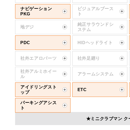
ナビゲーション
ビジュアルブース
PKG
ト
純正サラウンドシ
地デジ
ステム
PDC
HIDヘッドライト
社外エアロパーツ
社外足廻り
社外アルミホイー
アラームシステム
ル
アイドリングスト
ETC
ップ
パーキングアシス
ト
★ミニクラブマン ク