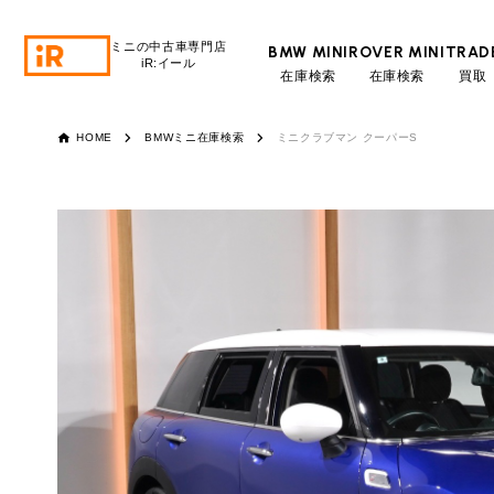
ミニの中古車専門店
BMW MINI
ROVER MINI
TRAD
iR:イール
在庫検索
在庫検索
買取
BMW MINI
BMWミニ 在庫検索
HOME
BMWミニ在庫検索
ミニクラブマン クーパーS
ROVER MINI
ローバーミニ 在庫検索
TRADE
買取
通常ロ
営業時間
10:00～18:00
MAINTENANCE
TOP
メンテナンス
定休日
月曜日（祝日の場合は火曜日）
月々支払額
iRの買取が他社よりも高い理由
BLOG & MEDIA
TOP
総支払額
ブログ＆メディア
売却手順
頭金
BMWミニ メンテナンス
MINI KNOWLEDGE
TOP
ミニナレッジ