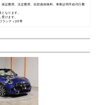
、保証費用、法定費用、自賠責保険料、車庫証明手続代行費
格となります。
し受けます。
ワランティ)付帯