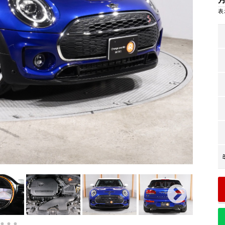
回
表
84
残価
回
2
支払回数
ボーナス支払回数/年
内訳
プライバシーポリシー
円
24,905
1回目
サイトマップ
円
19,900
2回目以降
円
50,000
ボーナス月追加額
回
14
ボーナス月数