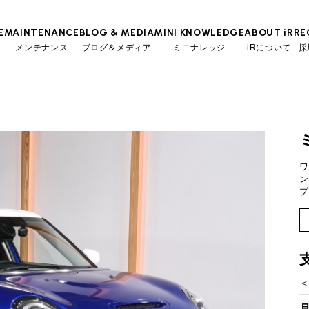
E
MAINTENANCE
BLOG & MEDIA
MINI KNOWLEDGE
ABOUT iR
RE
メンテナンス
ブログ＆メディア
ミニナレッジ
iRについて
採
TOP
TOP
TOP
TOP
会社概要
スタッフ
ローン参考価格
MINI Blog
iRの買取が他社よりも高い理由
工場入庫予約
BMWミニナレッジ
スタッフブログ
MAP
売却手順
BMWミニ メンテナンス
ローバーミニナレッジ
User's Voice
購入者様の声
ワ
ーンの場合
残価ロー
リクルー
ン
必要書類
ローバーミニ メンテナンス
Part's Report
パーツ販売のご案内
プ
買取Q&A
最近の修理実績
Movie
動画一覧
2
万円
月々支払額
iRで愛車を売却されたお客様の声
万円
267.6
総支払額
BMWミニ買取査定依頼
万円
30
頭金
ローバーミニ買取査定依頼