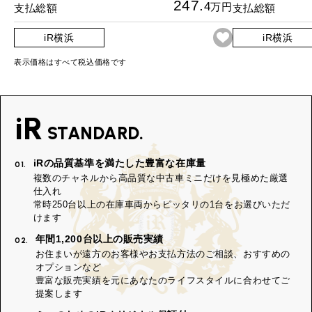
247.
4
万円
支払総額
支払総額
iR横浜
iR横浜
表示価格はすべて税込価格です
iR
STANDARD.
iRの品質基準を満たした豊富な在庫量
01.
複数のチャネルから高品質な中古車ミニだけを見極めた厳選
仕入れ
常時250台以上の在庫車両からピッタリの1台をお選びいただ
けます
年間1,200台以上の販売実績
02.
お住まいが遠方のお客様やお支払方法のご相談、おすすめの
オプションなど
豊富な販売実績を元にあなたのライフスタイルに合わせてご
提案します