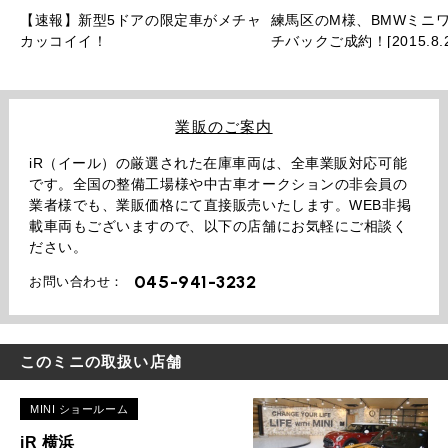
【速報】新型5ドアの限定車がメチャ
練馬区のM様、BMWミニワ
カッコイイ！
チバックご成約！[2015.8.2
業販のご案内
iR（イール）の厳選された在庫車両は、全車業販対応可能
です。全国の整備工場様や中古車オークションの非会員の
業者様でも、業販価格にて直接販売いたします。WEB非掲
載車両もございますので、以下の店舗にお気軽にご相談く
ださい。
045-941-3232
お問い合わせ：
このミニの取扱い店舗
MINI ショールーム
iR 横浜