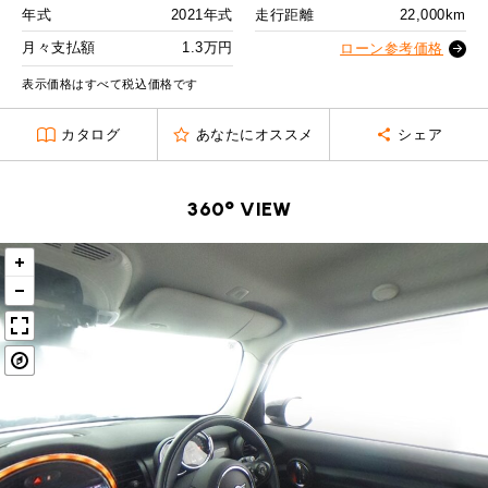
MINI Blog
スタッフブログ
ABOUT iR
TOP
年式
2021年式
走行距離
22,000km
iRについて
最近の修理実績
2回目以降
18,900
円
iRで愛車を売却されたお客様の声
月々支払額
1.3万円
User's Voice
ローン参考価格
購入者様の声
ボーナス月追加額
70,000
円
BMWミニナレッジ
RECRUIT
会社概要
採用情報
BMWミニ買取査定依頼
表示価格はすべて税込価格です
Part's Report
パーツ販売のご案内
ボーナス月数
14
回
ローバーミニナレッジ
スタッフ紹介
ローバーミニ買取査定依頼
カタログ
あなたにオススメ
シェア
残価ローンの場合
Movie
動画一覧
お知らせ
プライバシーポリシー
MAP
1.3
お問い合わせ
サイトマップ
月々支払額
万円
360° VIEW
リクルート
総支払額
319.5
万円
頭金
50
万円
残価
65
万円
支払回数
84
回
ボーナス支払回数/年
2
回
BMW MINI
ROVER MINI
サービス工場
サービス工場
工場
TEL
買取
購入相談
iR TECH FACTORY
iR MAKERS
お問い合わせ
MAP
査定依頼
来店予約
内訳