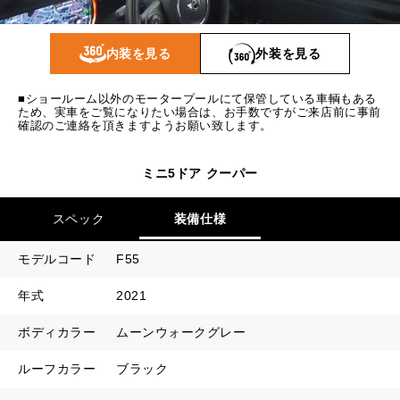
1回目
19,346
円
2回目以降
12,600
円
内装を見る
外装を見る
ボーナス月追加額
70,000
円
■ショールーム以外のモータープールにて保管している車輌もある
ボーナス月数
14
回
ため、実車をご覧になりたい場合は、お手数ですがご来店前に事前
確認のご連絡を頂きますようお願い致します。
ミニ5ドア クーパー
スペック
装備仕様
モデルコード
F55
年式
2021
ボディカラー
ムーンウォークグレー
ルーフカラー
ブラック