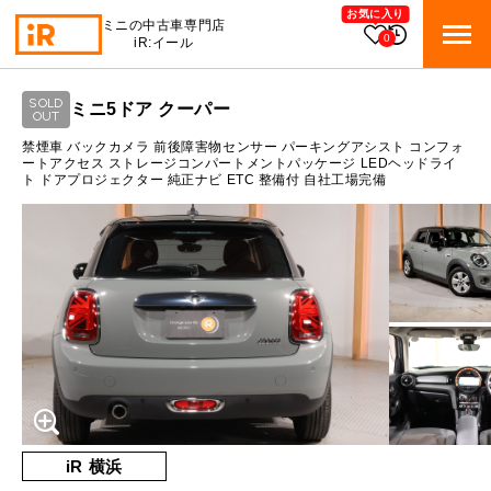
お気に入り
ミニの中古車専門店
0
iR:イール
ローン参考価格
SOLD
ミニ5ドア クーパー
BMW MINI
OUT
BMWミニ 在庫検索
通常ローンの場合
禁煙車 バックカメラ 前後障害物センサー パーキングアシスト コンフォ
ートアクセス ストレージコンパートメントパッケージ LEDヘッドライ
ト ドアプロジェクター 純正ナビ ETC 整備付 自社工場完備
ROVER MINI
1.9
ローバーミニ 在庫検索
月々支払額
万円
総支払額
307.2
万円
TRADE
買取
10:00～18:00
頭金
50
万円
営業時間
月曜日（祝日の場合は火曜日）
MAINTENANCE
定休日
TOP
メンテナンス
支払回数
84
回
ボーナス支払回数/年
2
回
iRの買取が他社よりも高い理由
BLOG & MEDIA
TOP
ブログ＆メディア
売却手順
BMWミニ メンテナンス
内訳
MINI KNOWLEDGE
TOP
ミニナレッジ
必要書類
iR 横浜
ローバーミニ メンテナンス
1回目
23,479
円
買取Q&A