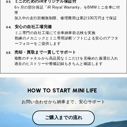
ミニのためのiRオリジナル保証付
03.
6ヶ月の部分保証「iR Royal Warranty」をBMWミニ全車に付
帯
加入中の走行距離無制限、修理費用は累計100万円まで保証
安心の自社工場完備
04.
ミニ専門の自社工場にて全車納車前点検を実施
熟練のメカニックとミニ専用診断ソフトによる安心のアフタ
ーフォローをご提供します
売却・買取まで一貫してサポート
05.
複数のチャネルから高品質なミニだけを見極めた厳選仕入れ
過去のヒストリーや整備記録もきちんと確認します
HOW TO START MINI LIFE
お問い合わせから納車まで、安心サポート
ご購入までの流れ