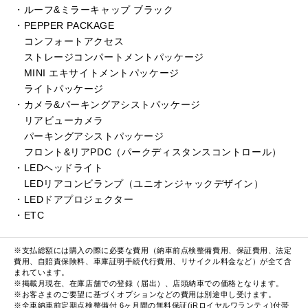
・ルーフ&ミラーキャップ ブラック
・PEPPER PACKAGE
コンフォートアクセス
ストレージコンパートメントパッケージ
MINI エキサイトメントパッケージ
ライトパッケージ
・カメラ&パーキングアシストパッケージ
リアビューカメラ
パーキングアシストパッケージ
フロント&リアPDC（パークディスタンスコントロール）
・LEDヘッドライト
LEDリアコンビランプ（ユニオンジャックデザイン）
・LEDドアプロジェクター
・ETC
※支払総額には購入の際に必要な費用（納車前点検整備費用、保証費用、法定
費用、自賠責保険料、車庫証明手続代行費用、リサイクル料金など）が全て含
まれています。
※掲載月現在、在庫店舗での登録（届出）、店頭納車での価格となります。
※お客さまのご要望に基づくオプションなどの費用は別途申し受けます。
※全車納車前定期点検整備付 6ヶ月間の無料保証(iRロイヤルワランティ)付帯